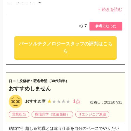
い。ありえない😠
続きを読む
保険証も7月から務めてるのに8月20日なのにまだ届かな
い・・・
7
参考になった
パーソルテクノロジースタッフの評判はこち
ら
口コミ投稿者：匿名希望（30代前半）
おすすめしません
1
★★★★★
★★★★★
おすすめ度
点
投稿日：2021/07/31
営業担当
職場見学（派遣面接）
ITエンジニア派遣
結婚で引越し＆前職とは違う仕事を自分のペースでやりたい