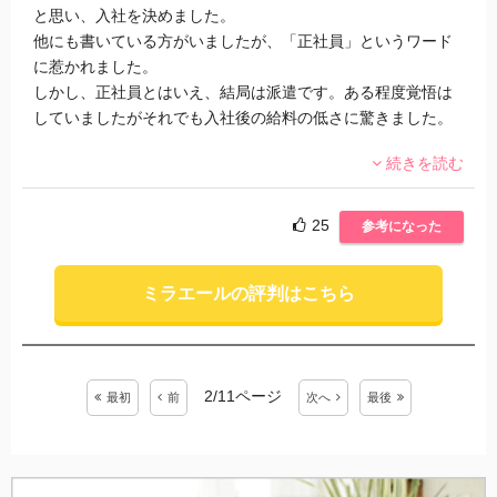
と思い、入社を決めました。
他にも書いている方がいましたが、「正社員」というワード
に惹かれました。
しかし、正社員とはいえ、結局は派遣です。ある程度覚悟は
していましたがそれでも入社後の給料の低さに驚きました。
続きを読む
◇良い点
・派遣先が自分に合っていてよかった
派遣先の社員さんと私の仕事のやり方が似ていて、残業もな
25
参考になった
く仕事ができて働きやすかったです。
・残業がない
ミラエールの評判はこちら
派遣先によると思いますが、私は入社して一度も残業をして
いません。
転職で年収が下がっても良いから残業を減らしたい、という
2/11ページ
方には良いんじゃないしょうか。
最初
前
次
へ
最後
◆悪い点
・担当者のレスポンスが悪い