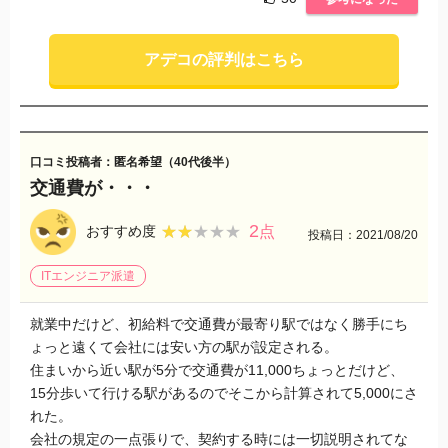
アデコの評判はこちら
口コミ投稿者：匿名希望（40代後半）
交通費が・・・
2
★★★★★
★★★★★
おすすめ度
点
投稿日：2021/08/20
ITエンジニア派遣
就業中だけど、初給料で交通費が最寄り駅ではなく勝手にち
ょっと遠くて会社には安い方の駅が設定される。
住まいから近い駅が5分で交通費が11,000ちょっとだけど、
15分歩いて行ける駅があるのでそこから計算されて5,000にさ
れた。
会社の規定の一点張りで、契約する時には一切説明されてな