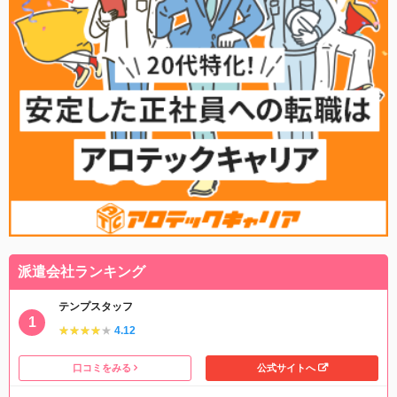
で私は最初の1ヵ月以降定期を買うのをやめました。
・派遣先決めにこちらの希望は一切通らない
私の場合は結果的に良い職場だと思えるようになりました
が、面接時や入社後の面談時に「前職がSEで大変だったの
で、設計や開発だけはやりたくない」と伝えており、私の担
当者からはそもそも事務職だから開発をやることはないと言
われていました。
企業面接が決まったときも、「SE経験のある人を募集してい
るみたいだから応募させてほしい。開発をやることはない」
とのことだったので承諾したのに、いざ面接に行くと開発作
業要員の募集だとはっきり言われました。
仕事内容を知りもしないくせに適当なことを言われ、騙され
た気分です。断りたかったですが、コロナ禍で次の面接がい
派遣会社ランキング
つになるか分からないと脅しのようなことを言われてしまっ
ては断れませんでした。
テンプスタッフ
★★★★★
★★★★★
4.12
口コミをみる
公式サイトへ