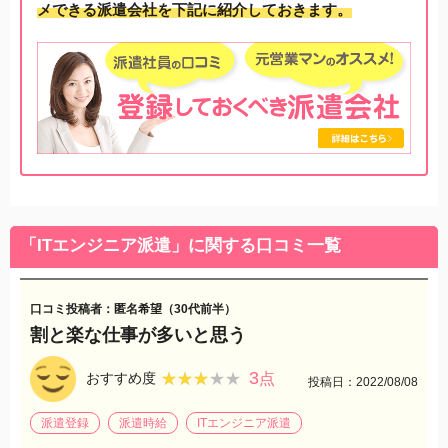
メできる派遣会社を下記に紹介しておきます。
「ITエンジニア派遣」に関する口コミ一覧
口コミ投稿者：匿名希望（30代前半）
割と楽な仕事が多いと思う
3
★★★★★
★★★★★
おすすめ度
点
投稿日：2022/08/08
派遣登録
派遣時給
ITエンジニア派遣