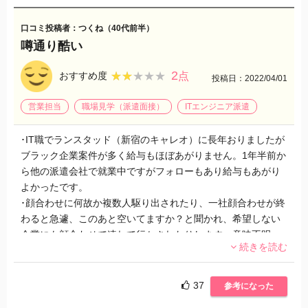
口コミ投稿者：つくね（40代前半）
噂通り酷い
2
★★★★★
★★★★★
おすすめ度
点
投稿日：2022/04/01
営業担当
職場見学（派遣面接）
ITエンジニア派遣
･IT職でランスタッド（新宿のキャレオ）に長年おりましたが
ブラック企業案件が多く給与もほぼあがりません。1年半前か
ら他の派遣会社で就業中ですがフォローもあり給与もあがり
よかったです。
･顔合わせに何故か複数人駆り出されたり、一社顔合わせが終
わると急遽、このあと空いてますか？と聞かれ、希望しない
企業にも顔合わせで連れて行かされたりします。意味不明。
続きを読む
･いざ就業すると、営業担当者がころころ変わり会ったことす
ら無いです。フォローなし。勿論、就業先企業担当者さんも
面談しに来ないとか変わった会社だよねと言われ苦笑いする
37
参考になった
しかなく。