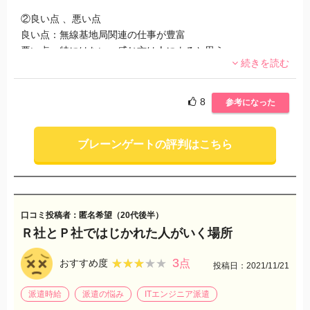
②良い点 、悪い点
良い点：無線基地局関連の仕事が豊富
悪い点：特にはない。感じ方は人によると思う。
続きを読む
③実際に体験したこと、気になったこと
下請けなので、お客さん次第では？
8
参考になった
職場の雰囲気もその職場で決まるものです。
よい雰囲気の仕事は多くないと思う。
ブレーンゲートの評判はこちら
④おススメしたい、したくない
積極的にススメはしません。
だけど、だめとも思いませんでした。
他の派遣会社でダメだった時や
口コミ投稿者：匿名希望（20代後半）
他の仕事のつなぎで就業するにはもってこいだと思います。
Ｒ社とＰ社ではじかれた人がいく場所
特に印象のある会社ではないです。
3
★★★★★
★★★★★
おすすめ度
点
投稿日：2021/11/21
派遣時給
派遣の悩み
ITエンジニア派遣