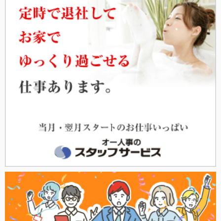
2ヵ月に1度くらいの面談では話を聞いてくれますが、就業に
ついてメールで質問をしても返信が遅いです。最大1週間放置
され、こちらから再度連絡しないと返信がきませんでした。
これは担当者によると思いますが。
・夏季休暇、年末年始休暇はない
「正社員だから」夏季休暇や年末年始がありますとでかでか
と書いてありますが、ミラエール自体にそのような休暇はあ
りません。すべて派遣先に従うことになります。
派遣先が「○○日は夏季休暇」ときちんと書いてあれば特別休
暇として休みをとることができますが、各自適宜休む、有給
を消化して休む、といった場合はこちらもそれに従うか休み
がないかのどちらかです。
私の派遣先は「夏季休暇はない。休みたかったら有給を消化
する（夏季休暇がない代わりに有給が多く付与される）」と
いうスタイルでしたが、もちろんミラエールは有給日数は決
まっているので多く付与されることもありません。
・定期代がきちんと出ないことがある
1日の交通費×出社日数が定期代を下回る場合、実費のみしか
支給されません。祝日が多い、有給を使ったなどの場合は基
本的に定期代を下回ります。定期を買うとマイナスになるの