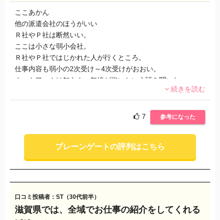
ここあかん
他の派遣会社のほうがいい
Ｒ社やＰ社は断然いい。
ここは小さな弱小会社。
Ｒ社やＰ社ではじかれた人が行くところ。
仕事内容も弱小の2次受け～4次受けがおおい。
ネットワークは知らん。無線が強いという話を聞いた。
続きを読む
Ｐ社とＲ社とは比較にならない。
他行ったほうがいい。
7
参考になった
ブレーンゲートの評判はこちら
口コミ投稿者：ST（30代前半）
滋賀県では、全域でお仕事の紹介をしてくれる