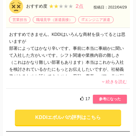
2
★★★★★
★★★★★
おすすめ度
点
投稿日：2022/04/29
営業担当
職場見学（派遣面接）
ITエンジニア派遣
おすすめできません。KDDIはいろんな商材を扱ってるとは思
いますが
部署によってはかなり辛いです。事前に本当に事細かに聞い
て入社した方がいいです。シフト関連や業務内容の難しさ
（これはかなり難しい部署もあります）本当はこれから入社
を検討されているかたにもっとお伝えしたいですが、社秘義
務があるためお話しできません。忍耐、素直、パワハラに耐
続きを読む
えれる方なら大丈夫だと思います。
17
参考になった
KDDIエボルバの評判はこちら