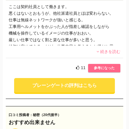
ここは契約社員として働きます。
悪くはないとおもうが、他社派遣社員とほぼ変わらない。
仕事は無線ネットワークが強いと感じる。
工事用ヘルメットをかぶった人が指差し確認をしながら
機械を操作しているイメージの仕事がおおい。
厳しい仕事ではなく割と楽な仕事が多いと思う。
給与は安めである。だが、仕事内容を考えるとお得だと思っ
続きを読む
た。
振り込みは、二カ月後であることは確かだった。
特に特徴はない派遣会社だと思う。
11
参考になった
ブレーンゲートの評判はこちら
口コミ投稿者：秘密（20代後半）
おすすめ出来ません