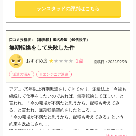
･他の派遣会社の方々からランスタッドにエントリーしても返
ランスタッドの評判はこちら
事すらないと言われたことも数回あります。
･釣り求人が多い
口コミ投稿者：【非掲載】匿名希望（40代後半）
無期転換をして失敗した件
1
★★★★★
★★★★★
おすすめ度
点
投稿日：2022/02/28
派遣の悩み
ITエンジニア派遣
アデコで5年以上有期派遣をしてきており、派遣法上「今後も
継続して仕事をしたいのであれば、無期転換してほしい」と
言われ、「今の職場が不満だと思うから、配転も考えてみ
る」と言われ、無期転換契約をしたところ…。
「今の職場が不満だと思うから、配転も考えてみる」という
約束を反故にされ…。
職場環境がよくないと不満をいっても、派遣先への改善に向