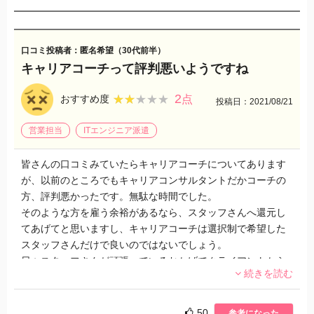
口コミ投稿者：匿名希望（30代前半）
キャリアコーチって評判悪いようですね
2
★★★★★
★★★★★
おすすめ度
点
投稿日：2021/08/21
営業担当
ITエンジニア派遣
皆さんの口コミみていたらキャリアコーチについてあります
が、以前のところでもキャリアコンサルタントだかコーチの
方、評判悪かったです。無駄な時間でした。
そのような方を雇う余裕があるなら、スタッフさんへ還元し
てあげてと思いますし、キャリアコーチは選択制で希望した
スタッフさんだけで良いのではないでしょう。
日々スタッフさんが頑張っているおかげでクライアントから
続きを読む
新たなオーダーもいただけたりとしますので、100%とはいわ
ないまでも、スタッフファーストで考えて欲しいですね。
50
参考になった