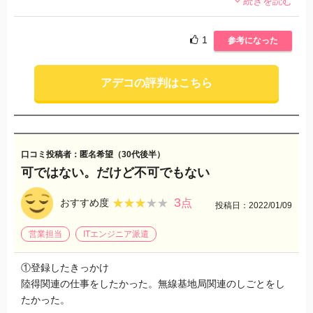
続きを読む
けた働きかけはしていないようで…。
約束は破る。報告や質問への返答が遅い。最低な派遣会社で
す！
1
参考になった
アデコの評判はこちら
口コミ投稿者：匿名希望（30代後半）
可ではない。だけど不可でもない
3
★★★★★
★★★★★
おすすめ度
点
投稿日：2022/01/09
営業担当
ITエンジニア派遣
①登録したきっかけ
陸得関連の仕事をしたかった。無線基地局関連のしごとをし
たかった。