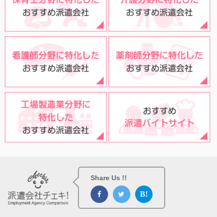
Share Us !!