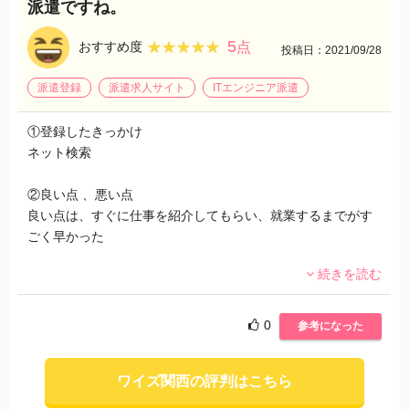
派遣ですね。
5
★★★★★
★★★★★
おすすめ度
点
投稿日：2021/09/28
派遣登録
派遣求人サイト
ITエンジニア派遣
①登録したきっかけ
ネット検索
②良い点 、悪い点
良い点は、すぐに仕事を紹介してもらい、就業するまでがす
ごく早かった
続きを読む
③実際に体験したこと、気になったこと
登録が、電話のみだったので非常に楽でした。
0
参考になった
④おススメしたい、したくない
事務やITやサービス業もあるみたいなので、今は軽作業です
ワイズ関西の評判はこちら
が、転職するときも次を聞いてみたいと思う。このあたりが
おすすめの点かな。