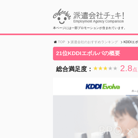
本ページには一部プロモーションが含まれています。
TOP
派遣会社のおすすめランキング
KDDIエ
21位KDDIエボルバの概要
2.8
総合満足度：
★★★★★
★★★★★
点