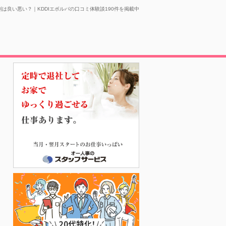
判は良い悪い？｜KDDIエボルバの口コミ体験談190件を掲載中