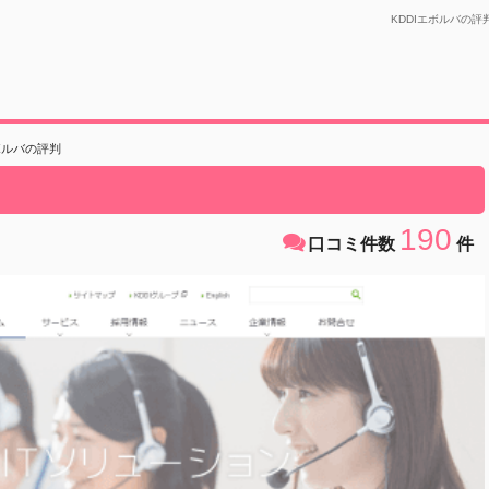
KDDIエボルバの評
ボルバの評判
190
口コミ件数
件