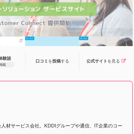
体験談
口コミ
を
投稿
する
公式サイト
を見る
件掲載
合人材サービス会社。KDDIグループや通信、IT企業のコー