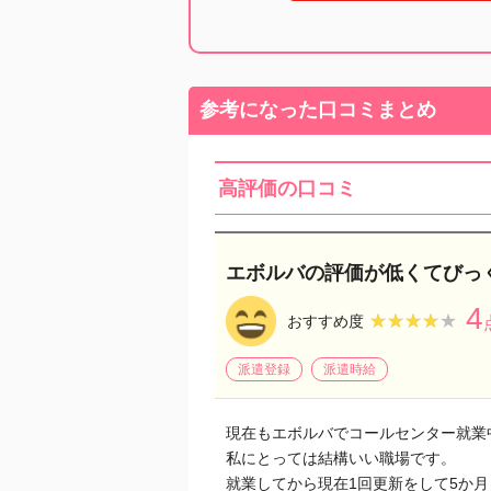
参考になった口コミまとめ
高評価の口コミ
エボルバの評価が低くてびっ
4
★★★★★
★★★★★
おすすめ度
派遣登録
派遣時給
現在もエボルバでコールセンター就業
私にとっては結構いい職場です。
就業してから現在1回更新をして5か月