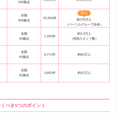
166拠点
No.1
全国
62,966件
約700万人
468拠点
（パーソルグループ全体）
全国
約3.4万人
7,355件
94拠点
（有効スタッフ数）
全国
9,771件
約60万人
65拠点
全国
4,882件
約25万人
92拠点
くべき5つのポイント