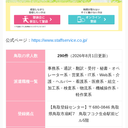
公式ページ：
https://www.staffservice.co.jp/
鳥取の求人数
290件
（2026年8月1日更新）
事務系・通訳・翻訳・受付・秘書・オペ
レーター系・営業系・IT系・Web系・介
派遣職種一覧
護・ヘルパー・看護系・医療系・組立・
加工系・検査系・物流系・機械操作系・
軽作業系
【鳥取登録センター】〒680-0846 鳥取
登録拠点
県鳥取市扇町7 鳥取フコク生命駅前ビ
ル5階