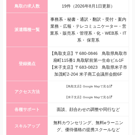
鳥取の求人数
19件（2026年8月1日更新）
事務系・秘書・通訳・翻訳・受付・案内
業務・広報・テレコミュニケーター・営
派遣職種一覧
業系・販売系・管理系・化・WEB系・IT
系・ 保育系
【鳥取支店】〒680-0846 鳥取県鳥取市
扇町115番1 鳥取駅前第一生命ビル1F
登録拠点
【米子支店】〒683-0823 鳥取県米子市
加茂町2-204 米子商工会議所会館6F
【鳥取支店】Google Mapで見る
アクセス方法
【米子支店】Google Mapで見る
各種サポート
面談、顔合わせの調整や同行など
無料カウンセリング、無料eラーニン
スキルアップ
グ、優待価格の提携スクールなど