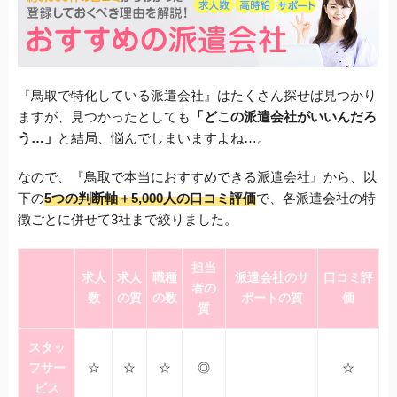
『鳥取で特化している派遣会社』はたくさん探せば見つかり
ますが、見つかったとしても
「どこの派遣会社がいいんだろ
う…」
と結局、悩んでしまいますよね…。
なので、『鳥取で本当におすすめできる派遣会社』から、以
下の
5つの判断軸＋5,000人の口コミ評価
で、各派遣会社の特
徴ごとに併せて3社まで絞りました。
担当
求人
求人
職種
派遣会社のサ
口コミ評
者の
数
の質
の数
ポートの質
価
質
スタッ
フサー
☆
☆
☆
◎
☆
ビス