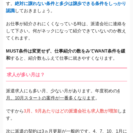
す。
絶対に譲れない条件と多少は譲歩できる条件をしっかり
認識
しておきましょう。
お仕事が紹介されにくくなっている時は、派遣会社に連絡を
して下さい。
何がネックになって紹介できていないのか教え
てくれます。
MUST条件は変更せず、仕事紹介の数をみてWANT条件を緩
和
すると、
紹介数もふえて仕事に就きやすくなります。
求人が多い月は？
派遣求人にも多い月、少ない月があります。
年度初めの
4
月、10月スタートの案件が一番多くなります
。
ですから
3月、9月あたりはどの派遣会社も求人数が増加
しま
す。
次に派遣の契約は3ヵ月更新が一般的です。
4、7、10、1月に