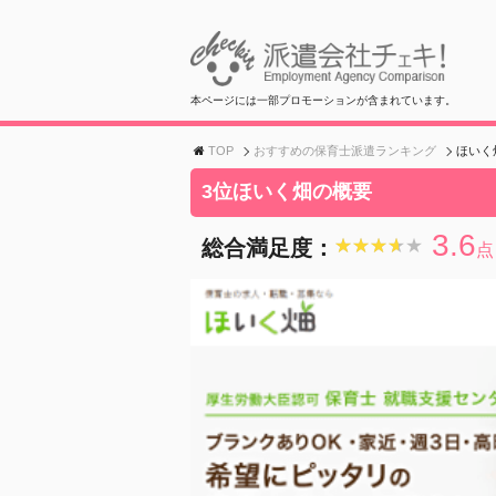
本ページには一部プロモーションが含まれています。
TOP
おすすめの保育士派遣ランキング
ほいく
3位ほいく畑の概要
3.6
総合満足度：
★★★★★
★★★★★
点