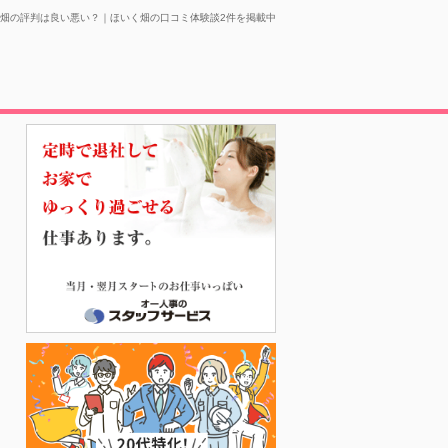
畑の評判は良い悪い？｜ほいく畑の口コミ体験談2件を掲載中