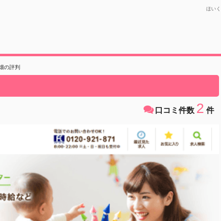
ほいく
畑の評判
2
口コミ件数
件