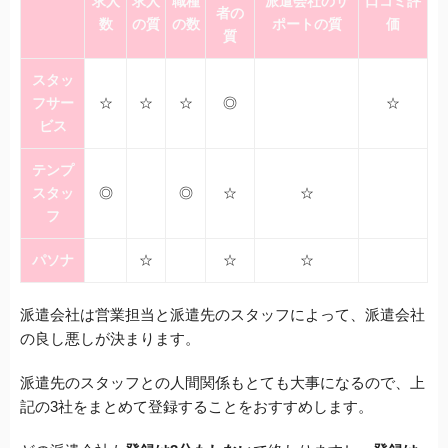
求人
求人
職種
派遣会社のサ
口コミ評
者の
数
の質
の数
ポートの質
価
質
スタッ
フサー
☆
☆
☆
◎
☆
ビス
テンプ
スタッ
◎
◎
☆
☆
フ
パソナ
☆
☆
☆
派遣会社は営業担当と派遣先のスタッフによって、派遣会社
の良し悪しが決まります。
派遣先のスタッフとの人間関係もとても大事になるので、上
記の3社をまとめて登録することをおすすめします。