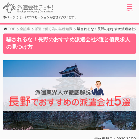
menu
本ページには一部プロモーションが含まれています。
TOP
全記事
派遣で働く為の基礎知識
騙されるな！長野のおすすめ派遣会社3
騙されるな！長野のおすすめ派遣会社3選と優良求人
の見つけ方
最終更新日：2020/12/22