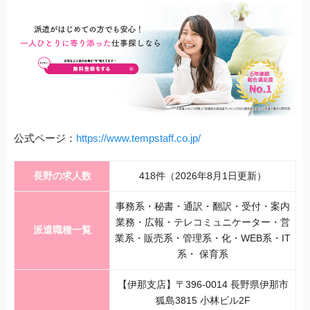
公式ページ：
https://www.tempstaff.co.jp/
長野の求人数
418件（2026年8月1日更新）
事務系・秘書・通訳・翻訳・受付・案内
業務・広報・テレコミュニケーター・営
派遣職種一覧
業系・販売系・管理系・化・WEB系・IT
系・ 保育系
【伊那支店】〒396-0014 長野県伊那市
狐島3815 小林ビル2F