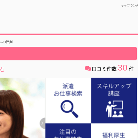
キャプラン
ンの評判
30
口コミ件数
件
点