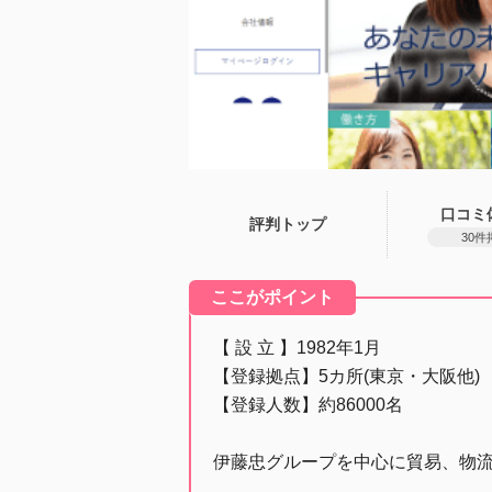
口コミ
評判トップ
30件
ここがポイント
【 設 立 】1982年1月
【登録拠点】5カ所(東京・大阪他)
【登録人数】約86000名
伊藤忠グループを中心に貿易、物