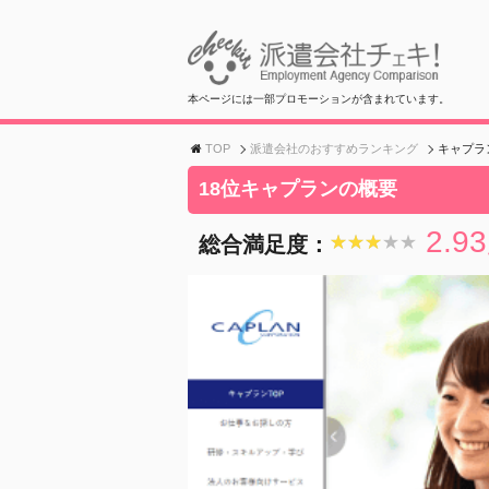
本ページには一部プロモーションが含まれています。
TOP
派遣会社のおすすめランキング
キャプラ
18位キャプランの概要
2.93
総合満足度：
★★★★★
★★★★★