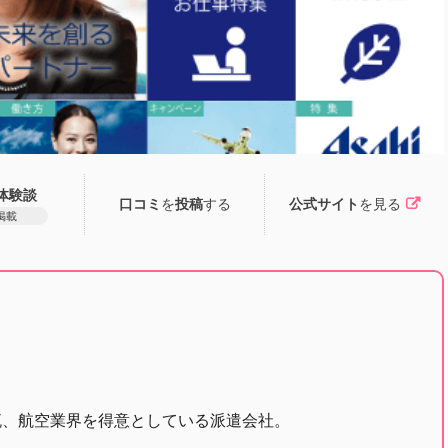
体験談
口コミ
を
投稿
する
公式サイト
を見る
掲載
流、航空業界を得意としている派遣会社。