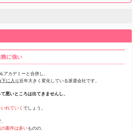
業務に強い
JALアカデミーと合併し、
傘下に入り
近年大きく変化している派遣会社です。
って悪いところは出てきませんし、
をいれていく
でしょう。
で、
流の案件は多い
ものの、