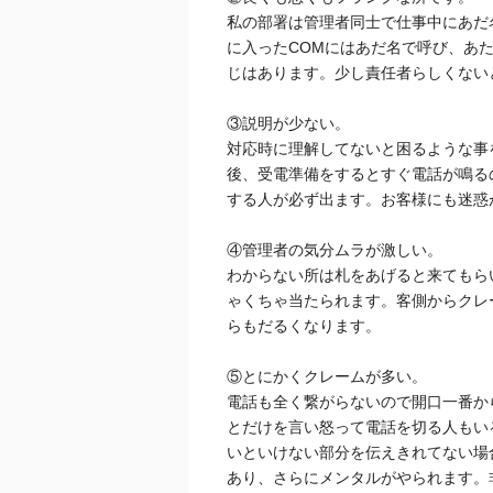
私の部署は管理者同士で仕事中にあだ
に入ったCOMにはあだ名で呼び、あ
じはあります。少し責任者らしくない
③説明が少ない。
対応時に理解してないと困るような事
後、受電準備をするとすぐ電話が鳴る
する人が必ず出ます。お客様にも迷惑
④管理者の気分ムラが激しい。
わからない所は札をあげると来てもら
ゃくちゃ当たられます。客側からクレ
らもだるくなります。
⑤とにかくクレームが多い。
電話も全く繋がらないので開口一番か
とだけを言い怒って電話を切る人もい
いといけない部分を伝えきれてない場
あり、さらにメンタルがやられます。