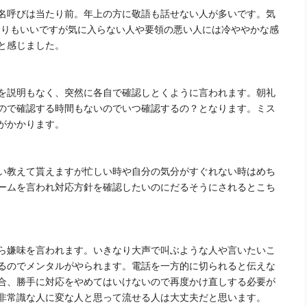
名呼びは当たり前。年上の方に敬語も話せない人が多いです。気
たりもいいですが気に入らない人や要領の悪い人には冷ややかな感
と感じました。
を説明もなく、突然に各自で確認しとくように言われます。朝礼
ので確認する時間もないのでいつ確認するの？となります。ミス
がかかります。
い教えて貰えますが忙しい時や自分の気分がすぐれない時はめち
ームを言われ対応方針を確認したいのにだるそうにされるとこち
ら嫌味を言われます。いきなり大声で叫ぶような人や言いたいこ
るのでメンタルがやられます。電話を一方的に切られると伝えな
合、勝手に対応をやめてはいけないので再度かけ直しする必要が
非常識な人に変な人と思って流せる人は大丈夫だと思います。