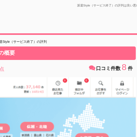
派遣Style（サービス終了）の評判は良い悪
遣Style（サービス終了）の評判
）の概要
8
口コミ件数
件
点