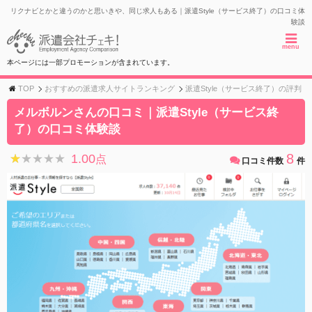
リクナビとかと違うのかと思いきや、同じ求人もある｜派遣Style（サービス終了）の口コミ体
験談
menu
本ページには一部プロモーションが含まれています。
TOP
おすすめの派遣求人サイトランキング
派遣Style（サービス終了）の評判
メルボルンさんの口コミ｜派遣Style（サービス終
了）の口コミ体験談
8
1.00
★★★★★
★★★★★
点
口コミ件数
件