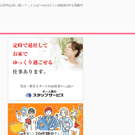
の評判は良い悪い？｜とらばーゆの口コミ体験談5件を掲載中