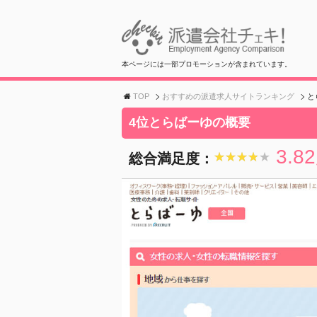
本ページには一部プロモーションが含まれています。
TOP
おすすめの派遣求人サイトランキング
と
4位とらばーゆの概要
3.82
総合満足度：
★★★★★
★★★★★