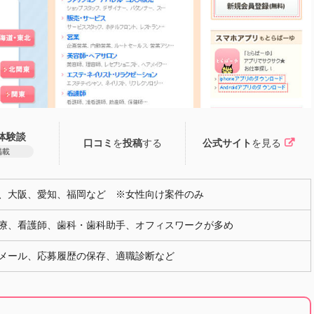
体験談
口コミ
を
投稿
する
公式サイト
を見る
掲載
、大阪、愛知、福岡など ※女性向け案件のみ
療、看護師、歯科・歯科助手、オフィスワークが多め
メール、応募履歴の保存、適職診断など