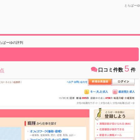
とらばーゆ
らばーゆの評判
5
口コミ件数
件
点