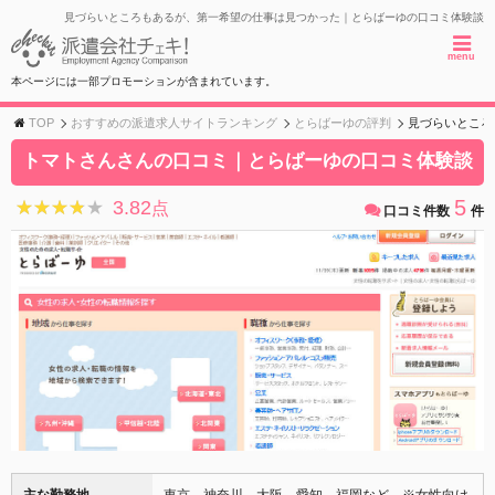
見づらいところもあるが、第一希望の仕事は見つかった｜とらばーゆの口コミ体験談
menu
本ページには一部プロモーションが含まれています。
TOP
おすすめの派遣求人サイトランキング
とらばーゆの評判
見づらいところ
トマトさんさんの口コミ｜とらばーゆの口コミ体験談
5
3.82
★★★★★
★★★★★
点
口コミ件数
件
主な勤務地
東京、神奈川、大阪、愛知、福岡など ※女性向け