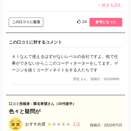
続きを読む
コンビニでバイトする学生さんの方がよほど気遣いできます
よ？
24
この口コミに返信
参考になった
この口コミに対するコメント
ＡＩなんて使えるはずがないレベルの会社ですよ。他で仕
事ができないからここのコーディネーターをしてます。マ
ージンを抜くコーディネイトをする人たちです
景色 さん
投稿日：2022/08/05
口コミ投稿者：匿名希望さん（30代後半）
色々と疑問が
1
★★★★★
★★★★★
おすすめ度
点
投稿日：2022/07/15