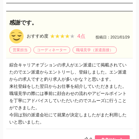
感謝です。
4
★★★★★
★★★★★
おすすめ度
点
投稿日：2021/01/29
営業担当
コーディネーター
職場見学（派遣面接）
綜合キャリアオプションの求人がエン派遣にて掲載されてい
たのでエン派遣からエントリーし、登録しました。エン派遣
からの求人ですと釣り求人が多いかな？と思います。
来社登録をした翌日からお仕事を紹介していただきました。
職場見学の際には事前に顔合わせの流れやアピールポイント
を丁寧にアドバイスしていただいたのでスムーズに行うこと
ができました。
今回は別の派遣会社にて就業が決定しましたがまた利用した
いと思いました。