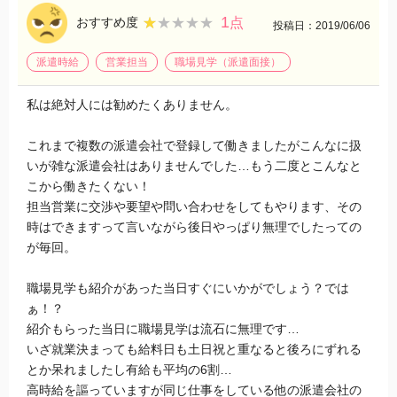
1
★★★★★
★★★★★
おすすめ度
点
投稿日：2019/06/06
派遣時給
営業担当
職場見学（派遣面接）
私は絶対人には勧めたくありません。
これまで複数の派遣会社で登録して働きましたがこんなに扱
いが雑な派遣会社はありませんでした…もう二度とこんなと
こから働きたくない！
担当営業に交渉や要望や問い合わせをしてもやります、その
時はできますって言いながら後日やっぱり無理でしたっての
が毎回。
職場見学も紹介があった当日すぐにいかがでしょう？では
ぁ！？
紹介もらった当日に職場見学は流石に無理です…
いざ就業決まっても給料日も土日祝と重なると後ろにずれる
とか呆れましたし有給も平均の6割…
高時給を謳っていますが同じ仕事をしている他の派遣会社の