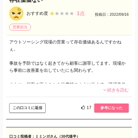
1
★★★★★
★★★★★
おすすめ度
点
投稿日：2022/09/16
営業担当
アウトソーシング現場の営業って存在価値あるんですかね
ぇ。
事故を予防ではなく起きてから顧客に謝罪してます。現場か
ら事前に改善案を出していたにも関わらず。
さらに、顧客の言うことを伝書鳩のように伝えて、現場責任
続きを読む
者やスタッフに命令とか。自分はやらないし、やってもミス
ばかりで存在価値ありません。
17
この口コミに返信
参考になった
責任者の方は相当困ってました。
本当に心身疲れます。
口コミ投稿者：ミミンガさん（30代後半）