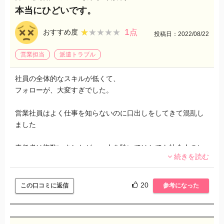
本当にひどいです。
1
★★★★★
★★★★★
おすすめ度
点
投稿日：2022/08/22
営業担当
派遣トラブル
社員の全体的なスキルが低くて、
フォローが、大変すぎでした。
営業社員はよく仕事を知らないのに口出しをしてきて混乱し
ました
責任者は複数いましたが、一人を除いてはとても社会人のレ
続きを読む
ベルではなかったです。
まともじゃない責任者と営業は、現場作業に口出しをして、
朝令暮改で混乱させるだけでした。
20
この口コミに返信
参考になった
そして、残業の強制とか理解できませんでした。
まともな人に聞くのですがその人は疲れ切ってます。もうこ
こでは働かないといってました。