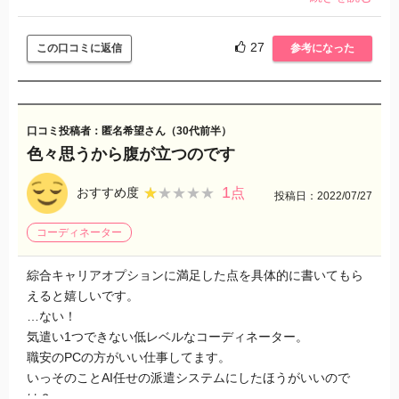
当日の職場見学では、綜合キャリアオプションが掲載してい
た内容と説明が違う部分が多々ありました。
例えば勤務時間やオフィスカジュアルではなく制服、指定あ
27
この口コミに返信
参考になった
りなどです。
わたしは愛知県の会社に職場見学に行ったのに、営業さんは
東京が本社になるのかそこで勤務時間などを聞いていたらし
く、そりゃ違うよねーって思いました。
口コミ投稿者：匿名希望さん（30代前半）
内定はもらいましたが、連絡も遅い、掲載内容と全く違うと
色々思うから腹が立つのです
いったところがあり、綜合キャリアオプションで就業して大
丈夫なのか不安しかなかったのでやめました。
1
★★★★★
★★★★★
おすすめ度
点
投稿日：2022/07/27
もっとしっかりした会社はたくさんあると思います。おすす
めはしません。
コーディネーター
綜合キャリアオプションに満足した点を具体的に書いてもら
えると嬉しいです。
…ない！
気遣い1つできない低レベルなコーディネーター。
職安のPCの方がいい仕事してます。
いっそのことAI任せの派遣システムにしたほうがいいので
は？