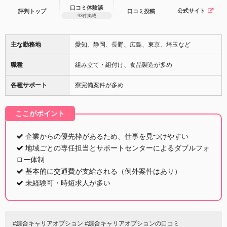
口コミ体験談
公式サイト
評判トップ
口コミ
投稿
93件掲載
主な勤務地
愛知、静岡、長野、広島、東京、埼玉など
職種
組み立て・組付け、食品製造が多め
各種サポート
寮完備案件が多め
ここがポイント
企業からの優先枠があるため、仕事を見つけやすい
地域ごとの専任担当とサポートセンターによるダブルフォ
ロー体制
基本的に交通費が支給される（例外案件はあり）
未経験可・時短求人が多い
#綜合キャリアオプション #綜合キャリアオプションの口コミ