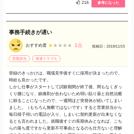
216
参考になった
事務手続きが遅い
1
★★★★★
★★★★★
おすすめ度
点
投稿日：2019/11/15
営業担当
派遣トラブル
登録のきっかけは、職場見学後すぐに採用が決まったので。
時給も良かったです。
しかし仕事がスタートして試験期間が終了後、間もなくぎっ
くり腰になり、鎮痛剤が合わないため弱い貼り薬と自然治癒
に頼ることになったので、一週間ほど突発休が続いてしまい
ました。（もちろん無断ではないです）すると営業担当から
毎日様子伺いの電話が入り、しまいに契約更新が出来なくな
るとも言われました。就職後すぐの長期休みとなれば、こち
らの落ち度ですから更新不可事由となるのも仕方ないと理解