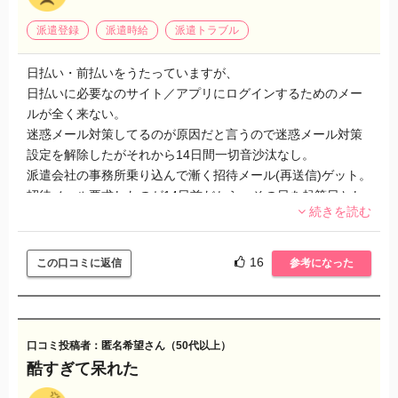
派遣登録
派遣時給
派遣トラブル
日払い・前払いをうたっていますが、
日払いに必要なのサイト／アプリにログインするためのメー
ルが全く来ない。
迷惑メール対策してるのが原因だと言うので迷惑メール対策
設定を解除したがそれから14日間一切音沙汰なし。
派遣会社の事務所乗り込んで漸く招待メール(再送信)ゲット。
招待メール要求したのが14日前だから、その日を起算日とし
続きを読む
て計算がなされるのかと思いきやまさかの利用可能金額0円。
つまり、起算日は今日、しかも事務所乗り込んだ仕事終わり
後。
16
この口コミに返信
参考になった
ふざけんな！
キャリアオプション側の手落ちで招待メール再送信しなかっ
た(7月27日以降、メール受信設定は変えてない)のだからせめ
口コミ投稿者：匿名希望さん（50代以上）
て今月(現在8月09日)分くらいは寄越せ。と言いたい
酷すぎて呆れた