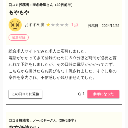
口コミ投稿者：匿名希望さん（40代前半）
もやもや
1
★★★★★
★★★★★
おすすめ度
点
投稿日：2024/12/25
派遣登録
総合求人サイトでみた求人に応募しました。
電話がかかってきて登録のために５０分ほど時間が必要と言
われて予約をしましたが、その日時に電話がかかってこず、
こちらから掛けたらお詫びもなく流されました。すぐに別の
案件を案内され、不信感しか残りませんでした。
1
この口コミに返信
参考になった
口コミ投稿者：ノーボギーさん（30代後半）
存在価値ない