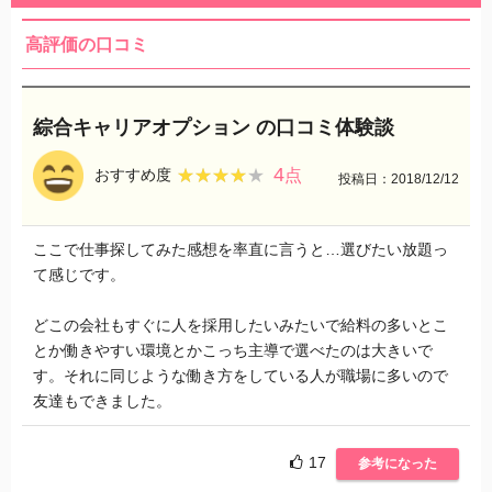
高評価の口コミ
綜合キャリアオプション の口コミ体験談
4
★★★★★
★★★★★
おすすめ度
点
投稿日：2018/12/12
ここで仕事探してみた感想を率直に言うと…選びたい放題っ
て感じです。
どこの会社もすぐに人を採用したいみたいで給料の多いとこ
とか働きやすい環境とかこっち主導で選べたのは大きいで
す。それに同じような働き方をしている人が職場に多いので
友達もできました。
17
参考になった