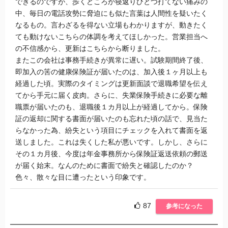
できるのですが、歩くどころか寝返りひとつ打てない痛みの
中、毎日の電話攻勢に脅迫にも似た言葉は人間性を疑いたく
なるもの。言わざるを得ない立場もわかりますが、動きたく
ても動けないこちらの体調を考えてほしかった。営業担当へ
の不信感から、更新はこちらから断りました。
またこの会社は事務手続きが異常に遅い。試験期間終了後、
即加入の筈の健康保険証が届いたのは、加入後１ヶ月以上も
経過した頃。実際のタイミングは更新面談で退職希望を伝え
てから手元に届く皮肉。さらに、失業保険手続きに必要な離
職票が届いたのも、退職後１カ月以上が経過してから。保険
証の返却に関する書面が届いたのも忘れた頃の話で、見当た
らなかった為、紛失という項目にチェックを入れて書面を返
送しました。これは失くした私が悪いです。しかし、さらに
その１カ月後、今度は年金事務所から保険証返送依頼の郵送
が届く始末。なんのために書面で紛失と確認したのか？
色々、散々な目に遭ったという印象です。
87
参考になった