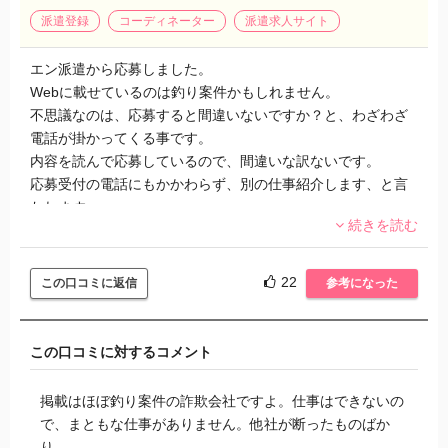
派遣登録
コーディネーター
派遣求人サイト
エン派遣から応募しました。
Webに載せているのは釣り案件かもしれません。
不思議なのは、応募すると間違いないですか？と、わざわざ
電話が掛かってくる事です。
内容を読んで応募しているので、間違いな訳ないです。
応募受付の電話にもかかわらず、別の仕事紹介します、と言
われます。
続きを読む
と言う事は、私が応募した仕事はないの？と思ってしまいま
す。
無駄にしつこく電話してくる割には、保留と、確認してかけ
22
この口コミに返信
参考になった
直します、が多く、何が目的なのか本当に意味不明です。
暇なんだな、容量悪いな、仕事出来ないな、と言う印象で
す。
この口コミに対するコメント
掲載はほぼ釣り案件の詐欺会社ですよ。仕事はできないの
で、まともな仕事がありません。他社が断ったものばか
り。