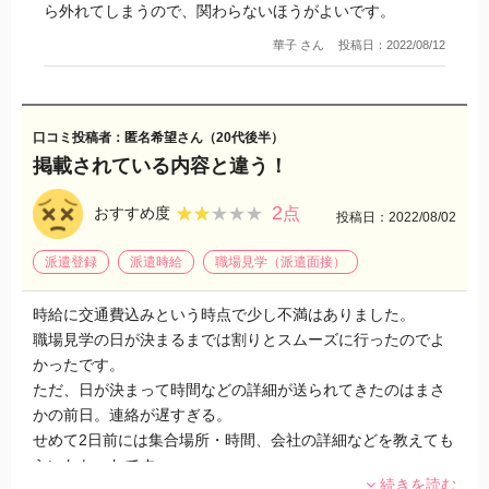
ら外れてしまうので、関わらないほうがよいです。
ん。
華子 さん
投稿日：2022/08/12
私も今まで他の大手派遣会社に3社ほど登録・就業した経験は
ありますが、この会社は色んな意味であり得ないとつくづく
感じています。
確実に派遣社員を駒としか考えてない感が現れてます。
口コミ投稿者：匿名希望さん（20代後半）
色んな手続きが遅いです。ガイドブックも後日くれると言い
掲載されている内容と違う！
ながら、結局最後まで貰えないで終わりました。
お願いした事もやってはくれません。なので信頼関係は築け
2
★★★★★
★★★★★
おすすめ度
点
投稿日：2022/08/02
ません。
派遣としては時給も安めです。派遣会社は他にも沢山ありま
派遣登録
派遣時給
職場見学（派遣面接）
す。嫌な気分にさせられる前にここはやめた方が良いです。
時給に交通費込みという時点で少し不満はありました。
職場見学の日が決まるまでは割りとスムーズに行ったのでよ
かったです。
ただ、日が決まって時間などの詳細が送られてきたのはまさ
かの前日。連絡が遅すぎる。
せめて2日前には集合場所・時間、会社の詳細などを教えても
らいたかったです。
続きを読む