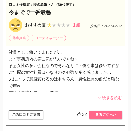
口コミ投稿者：匿名希望さん（30代後半）
スタッフのなかでも、バイトレという人達がひどくて、来な
今までで一番最悪
い分こちらがやらされたり、本当に簡単なチェックもできな
いので、その後始末で苦労しました。まともな責任者は、バ
1
★★★★★
★★★★★
おすすめ度
点
投稿日：2022/08/13
イトレは社員もヒドくて、マージン分も働いてないから関わ
りたくないと言ってました。
営業担当
コーディネーター
この会社の営業もマージン分も働いてないと言ってました。
社員として働いてましたが…
なんでこれで会社が成り立っているのか不思議です。コロナ
まず事務所内の雰囲気が悪いですね～
特需でしょうね。
まぁ女性の多い会社なのでそれなりに面倒な事は多いですが
ご年配の女性社員はかなりのクセ強が多く感じました…
人によって態度変わるのはもちろん、男性社員の前だと猫な
で声w
本当に気持ち悪かったです～
続きを読む
休暇申請しても嫌な顔をされるし挙げ句の果てには話が通じ
ず、こいつは大丈夫か？宇宙人か？ってもうお手上げレベ
ル…
32
この口コミに返信
参考になった
本当に病的なものを感じました。
こんなとこにいても時間の無駄だと思い、転職して大正解で