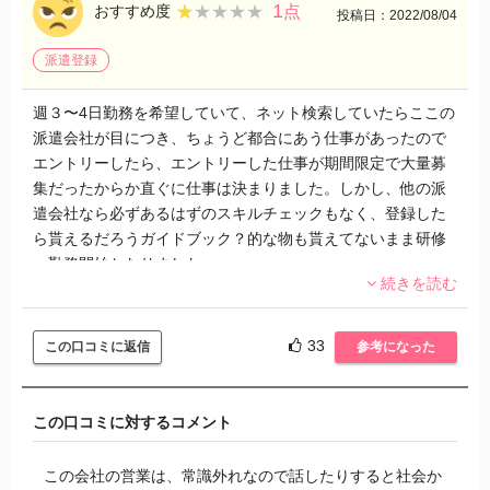
1
★★★★★
★★★★★
おすすめ度
点
投稿日：2022/08/04
派遣登録
週３〜4日勤務を希望していて、ネット検索していたらここの
派遣会社が目につき、ちょうど都合にあう仕事があったので
エントリーしたら、エントリーした仕事が期間限定で大量募
集だったからか直ぐに仕事は決まりました。しかし、他の派
遣会社なら必ずあるはずのスキルチェックもなく、登録した
ら貰えるだろうガイドブック？的な物も貰えてないまま研修
→勤務開始となりました。
続きを読む
勤務開始してから給料の振り込み先だの登録に必要な個人情
報など提出するって？？ちょっとおかしいなとは思いまし
た。他社では絶対ありえない！
33
この口コミに返信
参考になった
その初回就いた仕事も｢6月まで｣と募集しておきながら、結果
｢派遣先の都合｣を理由に大半の人が3月末で契約終了。それ以
降も複数名募集の2・3案件にエントリーしましたがいずれも
この口コミに対するコメント
｢選考の上、通れば○日の12時までに連絡あります。ダメなら
連絡無いです。｣と、ものすごくマニュアル的な電話応対で、
この会社の営業は、常識外れなので話したりすると社会か
応募してくる人に対してのマナーなんて何にも感じられませ