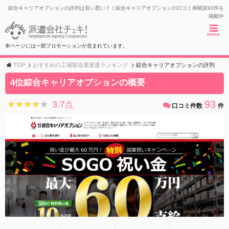
綜合キャリアオプションの評判は良い悪い？｜綜合キャリアオプションの口コミ体験談93件を
掲載中
menu
本ページには一部プロモーションが含まれています。
TOP
おすすめの工場製造業派遣ランキング
綜合キャリアオプションの評判
4位綜合キャリアオプションの概要
93
3.7
★★★★★
★★★★★
点
口コミ件数
件