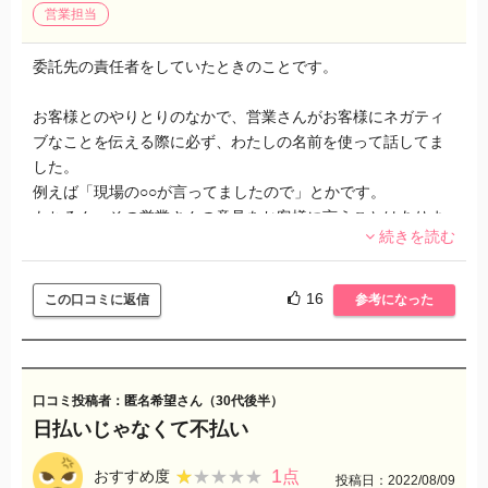
営業担当
委託先の責任者をしていたときのことです。
お客様とのやりとりのなかで、営業さんがお客様にネガティ
ブなことを伝える際に必ず、わたしの名前を使って話してま
した。
例えば「現場の○○が言ってましたので」とかです。
もちろん、その営業さんの意見をお客様に言うことはありま
続きを読む
せん。言えば責任を問われるからです。
これでは、間にいるこの会社の営業さんの存在価値はありま
16
この口コミに返信
参考になった
せんし、私の名前を出すことにより責任から逃げるようにし
てます。
本当に不快と不信しかなかったです。
口コミ投稿者：匿名希望さん（30代後半）
日払いじゃなくて不払い
このようなことがあったので、
このサイトの書き込みは信ぴょう性が高いと思います。
1
★★★★★
★★★★★
おすすめ度
点
投稿日：2022/08/09