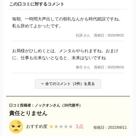
した！
この口コミに対するコメント
毎朝、一時間大声出しての朝礼なんかも時代錯誤ですね。
私も辞めてよかったです。
社訓 さん
投稿日：2022/08/22
お局様がひしめくとは、メンタルやられますね。おまけ
に、仕事も出来ないとなると、未来はないですね
春日 さん
投稿日：2022/08/16
全てのコメント（3件）を見る
口コミ投稿者：ノックオンさん（30代後半）
責任とりません
1
★★★★★
★★★★★
おすすめ度
点
投稿日：2022/08/11