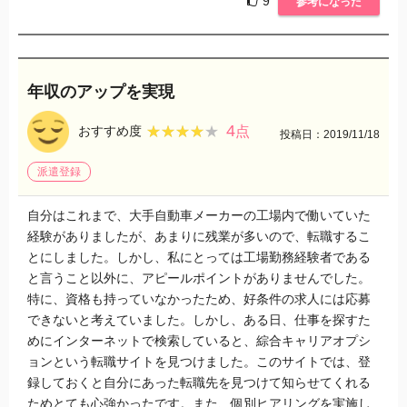
9
参考になった
年収のアップを実現
4
★★★★★
★★★★★
おすすめ度
点
投稿日：2019/11/18
派遣登録
自分はこれまで、大手自動車メーカーの工場内で働いていた
経験がありましたが、あまりに残業が多いので、転職するこ
とにしました。しかし、私にとっては工場勤務経験者である
と言うこと以外に、アピールポイントがありませんでした。
特に、資格も持っていなかったため、好条件の求人には応募
できないと考えていました。しかし、ある日、仕事を探すた
めにインターネットで検索していると、綜合キャリアオプシ
ョンという転職サイトを見つけました。このサイトでは、登
録しておくと自分にあった転職先を見つけて知らせてくれる
ためとても心強かったです。また、個別ヒアリングを実施し