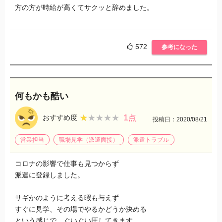
方の方が時給が高くてサクッと辞めました。
572
参考になった
何もかも酷い
1
★★★★★
★★★★★
おすすめ度
点
投稿日：2020/08/21
営業担当
職場見学（派遣面接）
派遣トラブル
コロナの影響で仕事も見つからず
派遣に登録しました。
サギかのように考える暇も与えず
すぐに見学、その場でやるかどうか決める
という感じで ぐいぐい圧してきます。