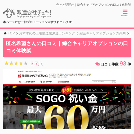
色々と疑問が｜綜合キャリアオプションの口コミ体験談
menu
本ページには一部プロモーションが含まれています。
TOP
おすすめの工場製造業派遣ランキング
綜合キャリアオプションの評判
色
匿名希望さんの口コミ｜綜合キャリアオプションの口
コミ体験談
93
3.7
★★★★★
★★★★★
点
口コミ件数
件