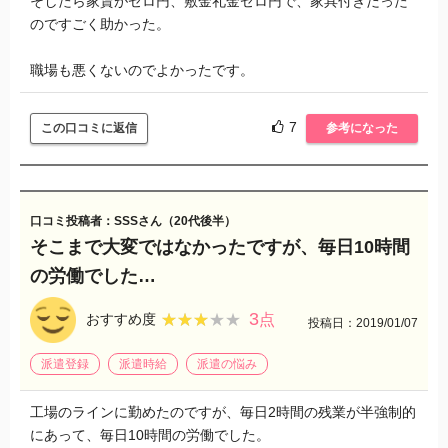
そしたら家賃がゼロ円、敷金礼金ゼロ円で、家具付きだった
のですごく助かった。
職場も悪くないのでよかったです。
7
この口コミに返信
参考になった
口コミ投稿者：SSSさん（20代後半）
そこまで大変ではなかったですが、毎日10時間
の労働でした…
3
★★★★★
★★★★★
おすすめ度
点
投稿日：2019/01/07
派遣登録
派遣時給
派遣の悩み
工場のラインに勤めたのですが、毎日2時間の残業が半強制的
にあって、毎日10時間の労働でした。