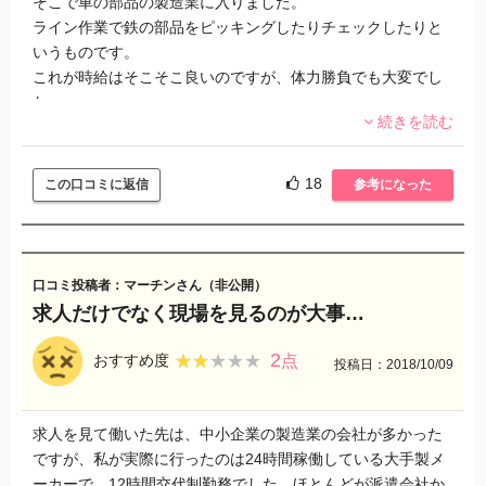
そこで車の部品の製造業に入りました。
バイスを貰えたら一番いいかもしれません。
ライン作業で鉄の部品をピッキングしたりチェックしたりと
いうものです。
これが時給はそこそこ良いのですが、体力勝負でも大変でし
派遣会社の対応は普通、工場を紹介したら後はお任せという
た。
感じで丸投げでした。
続きを読む
こちらも困ったことがなかったので問題なしでしたが。
実は同じ会社の同じ仕事についているにもかかわらず、派遣
大手企業だけあり、事務所や休憩施設はキレイで快適でした
会社によっては、時給が50円から100円ほど違う時もありま
18
この口コミに返信
参考になった
よ。
した。
各派遣会社から口止めをされているのですが、新聞広告の募
集などもあり、皆それとなく知っています。。。
仕事ができる人だけ最後まで契約を切られずに残ります。
口コミ投稿者：マーチンさん（非公開）
派遣社員は期間が終わるときられてしまうので、なんとか生
求人だけでなく現場を見るのが大事…
き残ろうと社員さんに取り繕うものもいました。
2
★★★★★
★★★★★
おすすめ度
点
投稿日：2018/10/09
しかし、自分の中で期限を決めて働く分には結構楽しいこと
もあります。
働く者同士で仲良くなれば、飲みに行ったりご飯を食べに行
求人を見て働いた先は、中小企業の製造業の会社が多かった
ったりと仲間意識もできやすいからです。
ですが、私が実際に行ったのは24時間稼働している大手製メ
ただ、仕事上では派遣先の社員さんに対して気を使って肩身
ーカーで、12時間交代制勤務でした。ほとんどが派遣会社か