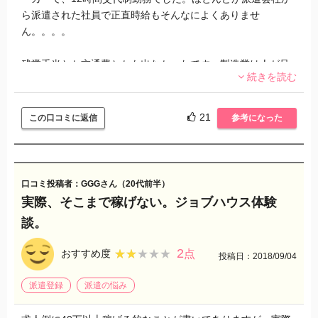
の狭い思いをしました。
ら派遣された社員で正直時給もそんなによくありませ
運良くそこから社員になれる人もいるみたいです。。。。。
ん。。。。
私の場合は駄目でしたので、今は他で働いています。
残業手当とか交通費とかも出なかったです。製造業は人が足
また、戻りたいか？と聞かれたら、それは微妙かもしれませ
続きを読む
りないので派遣社員を低価格で大量に雇っているのだと思い
ん。条件のいい派遣会社などあれば考えますが。
ます。やはり求人数が多いのには理由があるんですよ
ね。。。
21
この口コミに返信
参考になった
同じ派遣会社で違う製造業の企業に何件か行きましたが、パ
ートの女性からキツイ言葉が飛び交ったりとにかく生産性を
上げるためにスピードを求められ必死な感じでした。
口コミ投稿者：GGGさん（20代前半）
実際、そこまで稼げない。ジョブハウス体験
やる気のない人はすぐ帰らされたりずっと立ちっぱなしと
談。
か、社員さんから冷たい態度を受けたりとか、給料も少なく
数をこなさないといけないのはかなりキツイです。
2
★★★★★
★★★★★
おすすめ度
点
投稿日：2018/09/04
私が働きに出た現場は、結構ブラックの会社が多かったので
どうしてもお金に困っている以外はあまり行かなかったで
派遣登録
派遣の悩み
す。現場に行く前に見学できたり情報が見れたらもっといい
ので、派遣会社など経由して働くほうがマシかもしれませ