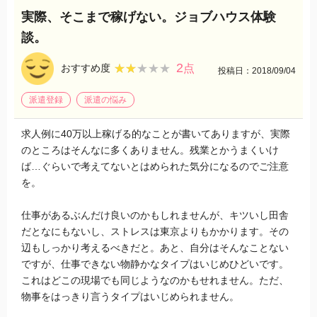
実際、そこまで稼げない。ジョブハウス体験
談。
2
★★★★★
★★★★★
おすすめ度
点
投稿日：2018/09/04
派遣登録
派遣の悩み
求人例に40万以上稼げる的なことが書いてありますが、実際
のところはそんなに多くありません。残業とかうまくいけ
ば…ぐらいで考えてないとはめられた気分になるのでご注意
を。
仕事があるぶんだけ良いのかもしれませんが、キツいし田舎
だとなにもないし、ストレスは東京よりもかかります。その
辺もしっかり考えるべきだと。あと、自分はそんなことない
ですが、仕事できない物静かなタイプはいじめひどいです。
これはどこの現場でも同じようなのかもせれません。ただ、
物事をはっきり言うタイプはいじめられません。