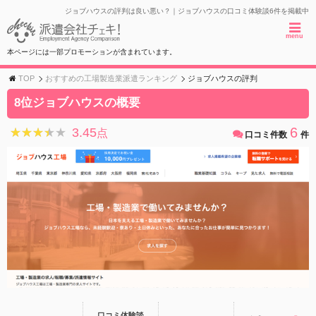
ジョブハウスの評判は良い悪い？｜ジョブハウスの口コミ体験談6件を掲載中
menu
本ページには一部プロモーションが含まれています。
TOP
おすすめの工場製造業派遣ランキング
ジョブハウスの評判
8位ジョブハウスの概要
6
3.45
★★★★★
★★★★★
点
口コミ件数
件
口コミ体験談