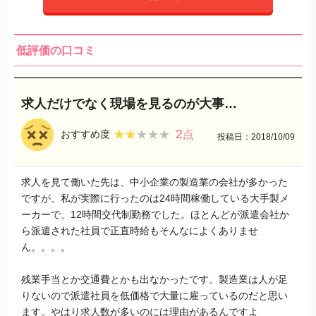
低評価の口コミ
求人だけでなく現場を見るのが大事…
2
★★★★★
★★★★★
おすすめ度
点
投稿日：2018/10/09
求人を見て働いた先は、中小企業の製造業の会社が多かった
ですが、私が実際に行ったのは24時間稼働している大手製メ
ーカーで、12時間交代制勤務でした。ほとんどが派遣会社か
ら派遣された社員で正直時給もそんなによくありませ
ん。。。。
残業手当とか交通費とかも出なかったです。製造業は人が足
りないので派遣社員を低価格で大量に雇っているのだと思い
ます。やはり求人数が多いのには理由があるんですよ