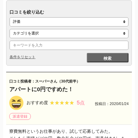
口コミを絞り込む
条件をリセット
検索
口コミ投稿者：スーパーさん（30代前半）
アパートに0円ですめた！
5
★★★★★
★★★★★
おすすめ度
点
投稿日：2020/01/24
派遣登録
寮費無料というお仕事があり、試して応募してみた。