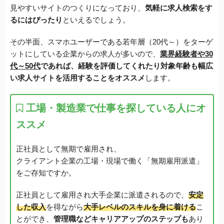
見やすいサイトのつくりになっており、
気軽に求人検索をす
るにはぴったり
といえるでしょう。
その半面、スマホユーザーである若年層（20代～）をターゲ
ットにしている企業からの求人が多いので、
業界経験者や30
代～50代
であれば、経験を評価してくれたり対象年齢も幅広
い求人サイトを活用することをオススメ
します。
工場・製造業で仕事を探している人にオ
ススメ
正社員として無期で雇用され、
クライアント企業の工場・現場で働く「無期雇用派遣」
をご存知ですか。
正社員として雇用され大手企業に派遣されるので、
安定
した収入
を得ながら
大手レベルのスキルを身に着ける
こ
とができ、
管理職などキャリアアップのステップも
あり