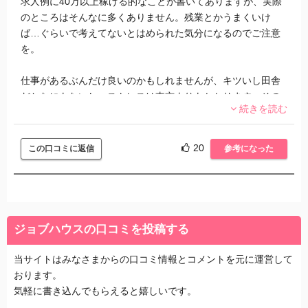
求人例に40万以上稼げる的なことが書いてありますが、実際
ん。
のところはそんなに多くありません。残業とかうまくいけ
ば…ぐらいで考えてないとはめられた気分になるのでご注意
を。
仕事があるぶんだけ良いのかもしれませんが、キツいし田舎
だとなにもないし、ストレスは東京よりもかかります。その
続きを読む
辺もしっかり考えるべきだと。あと、自分はそんなことない
ですが、仕事できない物静かなタイプはいじめひどいです。
これはどこの現場でも同じようなのかもせれません。ただ、
20
この口コミに返信
参考になった
物事をはっきり言うタイプはいじめられません。
一見、給料だけみたらいい求人なのかもせれませんが、実際
に働いてみるとメリットだけじゃないことが分かります。と
いうかデメリット多い。
ジョブハウスの口コミを投稿する
しっかり考えてからエントリーする方がいいでしょう！まぁ
当サイトはみなさまからの口コミ情報とコメントを元に運営して
都心じゃ仕事が決まらない人で切羽詰まっているならすぐに
おります。
採用決まるしいいかもせれません。
気軽に書き込んでもらえると嬉しいです。