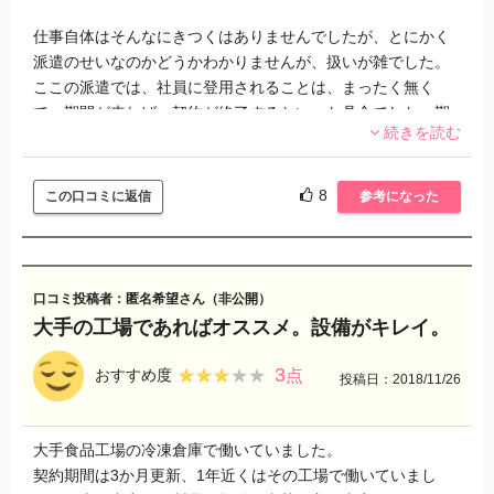
仕事自体はそんなにきつくはありませんでしたが、とにかく
派遣のせいなのかどうかわかりませんが、扱いが雑でした。
ここの派遣では、社員に登用されることは、まったく無く
て、期間が来れば、契約が終了するといった具合でした。期
続きを読む
間は2年です。
給料面では可も無く不可も無くといった具合で、時給900円で
8
この口コミに返信
参考になった
した。もちろん残業手当も付きました。土日は必ず休みであ
って、飲食店みたいに土日は出勤することはありませんでし
た。
口コミ投稿者：匿名希望さん（非公開）
ただ私は独身なので、昼休みの食事は相当粗末なものでし
大手の工場であればオススメ。設備がキレイ。
た。大概の会社には、弁当がつくのですが、アデコでは弁当
がつきませんでした。やっぱり家庭もちの人向きだと思いま
3
★★★★★
★★★★★
おすすめ度
点
投稿日：2018/11/26
した。
あとは有給があればありがたいですが、派遣の身分ではやは
大手食品工場の冷凍倉庫で働いていました。
りありませんでした。あと通勤手段ですが、車があればよか
契約期間は3か月更新、1年近くはその工場で働いていまし
ったのですが、バイクで通勤してたので、雨の日は大変であ