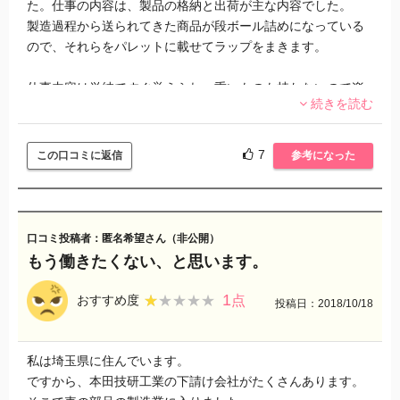
た。仕事の内容は、製品の格納と出荷が主な内容でした。
りました。
製造過程から送られてきた商品が段ボール詰めになっている
ので、それらをパレットに載せてラップをまきます。
総合的に見て、社員登用のある会社に勤めていた方が、可能
性があるのでそちらをおすすめします。万が一でも社員にな
仕事内容は単純ですぐ覚えられ、重いものも持たないので楽
ったらボーナスがあるのでその方が賢明だと思います。
続きを読む
でした。
出荷できるような状態になったら、フォークリフトやハンド
リフトを使って倉庫に格納していきます。
7
この口コミに返信
参考になった
午後になると出荷のトラックが来るので、指定された個数を
倉庫からだしトラックへの積み込みを行います。
積み込みが終わったら、書類上の在庫数と倉庫内の実際の商
品の個数が合っているかをチェック。
口コミ投稿者：匿名希望さん（非公開）
最後は、清掃片付けをしてい一日が終了という流れでした。
もう働きたくない、と思います。
人手不足の時期の場合、これらの業務が終わり次第、製造過
程からきた商品の目視チェックに回されることもありまし
1
★★★★★
★★★★★
おすすめ度
点
投稿日：2018/10/18
た。
季節の商品を扱っていたので、時期によって業務量が激増す
私は埼玉県に住んでいます。
ることがありその時期は残業続きなところが難点です…求人
ですから、本田技研工業の下請け会社がたくさんあります。
の段階でそれを判別するのは難しいので、派遣会社からアド