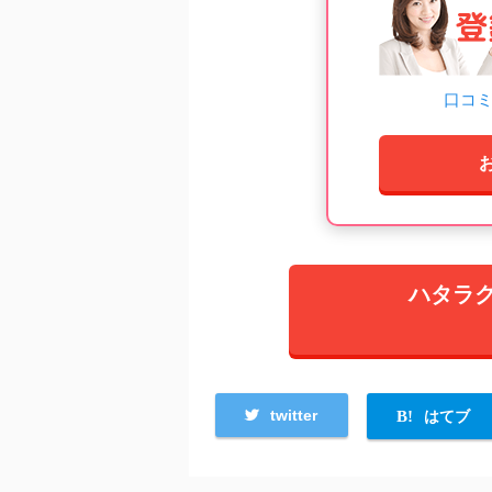
口コ
ハタラ
twitter
はてブ