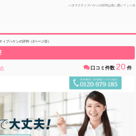
ハタラクティブハケンの評判は良い悪い？｜ハタ
ティブハケンの評判（2ページ目）
要
20
口コミ件数
件
点