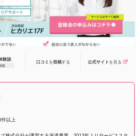
体験談
口コミ
を
投稿
する
公式サイト
を見る
掲載
社
0件以上
ズ株式会社が運営する派遣事業、2013年よりサービススタ