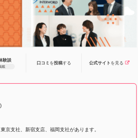
体験談
口コミ
を
投稿
する
公式サイト
を見る
掲載
)
。東京支社、新宿支店、福岡支社があります。