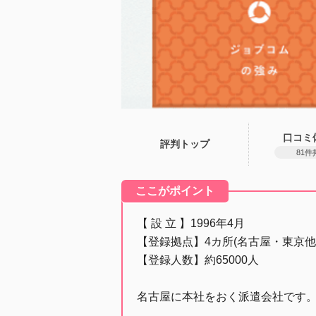
口コミ
評判トップ
81件
ここがポイント
【 設 立 】1996年4月
【登録拠点】4カ所(名古屋・東京他
【登録人数】約65000人
名古屋に本社をおく派遣会社です