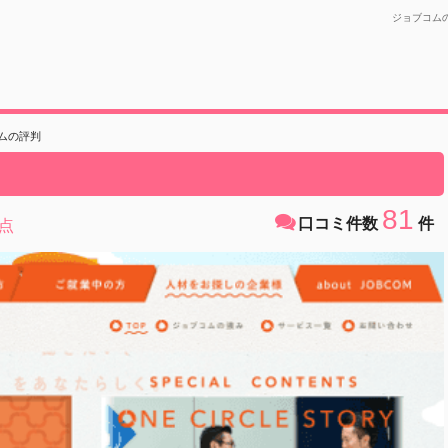
ジョブコム
ムの評判
81
口コミ件数
件
点