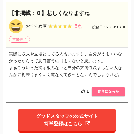
【非掲載：Ｏ】悲しくなりますね
5
★★★★★
★★★★★
おすすめ度
点
投稿日：2018/01/18
営業担当
実際に収入や立場とってる人もいますし、自分がうまくいな
かったからって悪口言うのはよくないと思います。
まぁこういった掲示板みないと自分の方向性決まらない人な
んかに将来うまくいく道なんてきっとないんでしょうけど。
1
参考になった
グッドスタッフの公式サイト
簡単登録はこちら