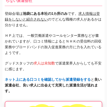
らない派遣会社
登録会場は
池袋にある本社の1カ所のみ
です。
求人情報は登
録をしないと紹介されない
ので
どんな職種の求人があるかは
分かりません。
ＨＰ上では、 一般労働派遣やコールセンター業務などが書
かれていますが、
口コミ情報によるとＮＨＫの受信料の回収
業務や
ブロードバンドの加入促進業務の方に力を入れている
ようです。
グッドスタッフの
求人は未知数
で派遣業界人からしても不安
に感じます。
ネット上にある口コミを確認してから派遣登録をする
と
良い
派遣会社、良い求人に出会えて充実した派遣生活が送れま
す。