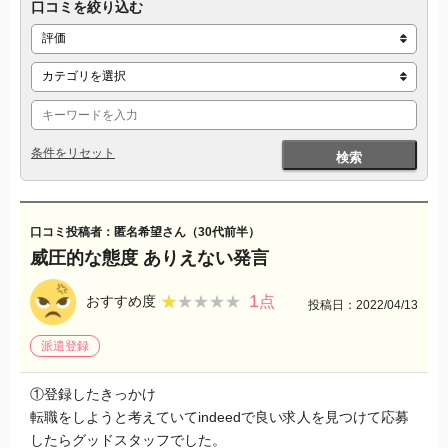
口コミを絞り込む
条件をリセット
検索
口コミ投稿者：匿名希望さん（30代前半）
威圧的な態度 ありえない発言
1
★★★★★
★★★★★
おすすめ度
点
投稿日：2022/04/13
派遣登録
①登録したきっかけ
転職をしようと考えていてindeedで良い求人を見つけて応募
したらグッドスタッフでした。