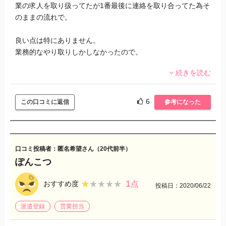
業の求人を取り扱ってたが1番最後に連絡を取り合ってた為そ
のままの流れで。
良い点は特にありません。
業務的なやり取りしかしなかったので。
続きを読む
悪い点は営業がとにかく失礼な人で派遣社員を下に見てる。
また仕事が適当で不信感を抱いた。
あと、駐車場は就業場所で用意してくれるから大丈夫と聞い
6
この口コミに返信
参考になった
たのに結局自分で探す羽目に。駐車場代も負担してくれませ
ん。話が違いますよ。
最初に提示されてた時給と比べてもかなり下げられました
し、時給は就業場所の人たちには内密にしてくださいとの
口コミ投稿者：匿名希望さん（20代前半）
事。
ぽんこつ
(これは常識なのか？わかりませんが)
1
★★★★★
★★★★★
おすすめ度
点
投稿日：2020/06/22
初めての面談の時も出張面談可能と書いてあったのにも関わ
らず、何故か電車で1時間掛かるところを待ち合わせ場所にさ
派遣登録
営業担当
れた。
その営業が近くで別の仕事があったからココだったと言われ