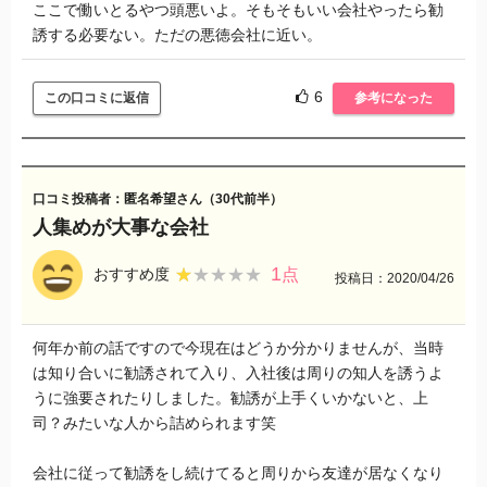
ここで働いとるやつ頭悪いよ。そもそもいい会社やったら勧
た。合間の時間に呼び出されたということか…都合が良い
誘する必要ない。ただの悪徳会社に近い。
な。
そして7割くらいは何故か自分の休日の過ごし方とか自慢話ば
6
この口コミに返信
参考になった
かり聞かされて解散。しかも交通費は貰えませんでした。
他の人にはオススメはしたくないですね…
そういった話をしてないにも関わらず、なぜか就業場所の人
達からの評判も悪かったです。
口コミ投稿者：匿名希望さん（30代前半）
この派遣会社はもう少し人材育成に力を入れたらどうです
人集めが大事な会社
か？ちなみに昇給はしませんでした。3年間。
1
★★★★★
★★★★★
おすすめ度
点
投稿日：2020/04/26
長く働くなら昇給ありの他の派遣会社をオススメします。
何年か前の話ですので今現在はどうか分かりませんが、当時
は知り合いに勧誘されて入り、入社後は周りの知人を誘うよ
うに強要されたりしました。勧誘が上手くいかないと、上
司？みたいな人から詰められます笑
会社に従って勧誘をし続けてると周りから友達が居なくなり