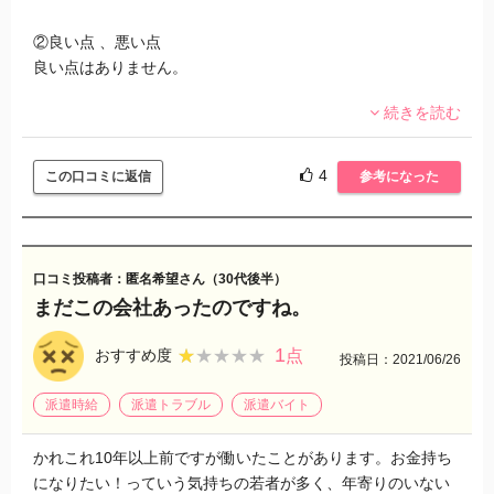
②良い点 、悪い点
良い点はありません。
続きを読む
③実際に体験したこと、気になったこと
向こうの受話器切り忘れにより不愉快な留守番電話が約4分間
入っていました。内容は私が仕事に出ていて電話に出ること
4
この口コミに返信
参考になった
が出来ず、その事に対するイラっとした言動、私のエントリ
ーの件とは関係ない話(他のエントリー者の話) 担当者と女性
との話 笑い声 他のエントリー者に対するかわいいなど容姿に
対する発言(男性の声でした)などが入っておりとても不愉快で
口コミ投稿者：匿名希望さん（30代後半）
気持ち悪かったです。
まだこの会社あったのですね。
担当者は男性で電話に出たときも威圧的な態度でこちらがハ
キハキ喋っているのにもかかわらず話してる速度をテンポよ
1
★★★★★
★★★★★
おすすめ度
点
投稿日：2021/06/26
くしてくれ、お金を稼ぎたいならガールズバーで働かないの
かとあり得ない発言をされました。
派遣時給
派遣トラブル
派遣バイト
なにをどうしたらそんな発言が出来るのでしょうか？
まともな人、一般的な社会人が出来る発言ではありません。
かれこれ10年以上前ですが働いたことがあります。お金持ち
普通に考えて発言も態度もなにもかも可笑しいので辞退しま
になりたい！っていう気持ちの若者が多く、年寄りのいない