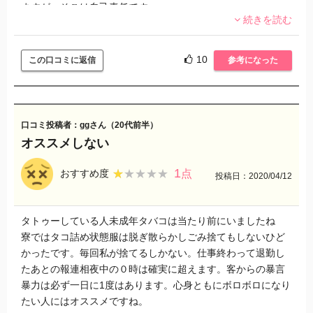
ますが、そこは自己責任です。
続きを読む
自分が経験したのは、普通の派遣の稼働が終わったらオフィ
スにて勧誘の練習とかをロールプレイング方式でやらされた
10
この口コミに返信
参考になった
り、周りの知人の情報のリストを作る作業をしました。
金銭面では派遣としての収入が少ない為、社員同士とかでル
ームシェアをして、それでも金が足りず電気とか停められて1
口コミ投稿者：ggさん（20代前半）
ヵ月以上風呂に入ない時もありました。今となっては良い思
オススメしない
い出です(みんなで公園とかで髪洗ったりしてました笑)
1
★★★★★
★★★★★
おすすめ度
点
投稿日：2020/04/12
食事はもやしやカップ麺が主でしたね。たまに上司の方がお
ごってくれるマックとミニストップのチキンがご馳走でし
た。
タトゥーしている人未成年タバコは当たり前にいましたね
寮ではタコ詰め状態服は脱ぎ散らかしごみ捨てもしないひど
社内の年齢層は10代後半から20代前半で大学生が多く中でも
かったです。毎回私が捨てるしかない。仕事終わって退勤し
洗脳された大学生は大学を辞めてまで派遣をやる人も居まし
たあとの報連相夜中の０時は確実に超えます。客からの暴言
たね。
暴力は必ず一日に1度はあります。心身ともにボロボロになり
勧誘で入って来る人も結構居ましたが、途中で仕組みに気付
たい人にはオススメですね。
いたり、心が折れたりする人は辞めて行くので他の会社より