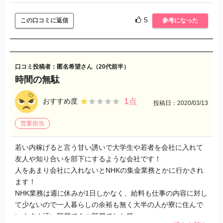
人の入れ替わりは多いと感じました。
5
この口コミに返信
参考になった
良い点としては人を勧誘する力やコミニュケーション能力が
身につく事と、生活水準ではかつて無い程の人生の底辺を知
れる事です。メンタルは大分強くなれますよ。
口コミ投稿者：匿名希望さん（20代前半）
時間の無駄
この経験のおかげで強いメンタルを身につけて今現在はある
程度稼げてるので、その点は入社して良かったと思います。
1
★★★★★
★★★★★
おすすめ度
点
投稿日：2020/03/13
営業担当
若い内稼げると言う甘い誘いで大学生や若者を会社に入れて
友人や知り合いを部下にするような会社です！
人をあまり会社に入れないとNHKの集金業務とかに行かされ
ます！
NHK業務は週に休みが1日しかなく、給料も仕事の内容に対し
て少ないので一人暮らしの余裕も無く大半の人が寮に住んで
います！汚い部屋でタコ部屋でした笑