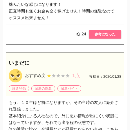
株みたいな感じになります！
正直時間も無くお金も全く稼げません！時間の無駄なので
オススメ出来ません！
24
参考になった
いまだに
1
★★★★★
★★★★★
おすすめ度
点
投稿日：2020/01/28
派遣登録
派遣の悩み
派遣バイト
もう、１０年ほど前になりますが、その当時の友人に紹介さ
れ登録しました。
基本紹介による入社なので、外に悪い情報が出にくい状態に
はなっていますが、それでも出る程の状態です。
他の派遣に比べ、交通費などが経費にならない点や、こちら