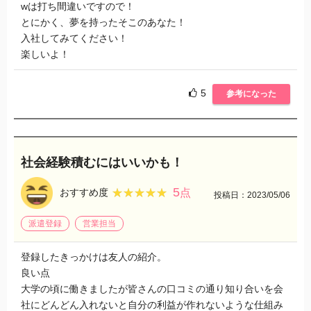
wは打ち間違いですので！
とにかく、夢を持ったそこのあなた！
入社してみてください！
楽しいよ！
5
参考になった
社会経験積むにはいいかも！
5
★★★★★
★★★★★
おすすめ度
点
投稿日：2023/05/06
派遣登録
営業担当
登録したきっかけは友人の紹介。
良い点
大学の頃に働きましたが皆さんの口コミの通り知り合いを会
社にどんどん入れないと自分の利益が作れないような仕組み