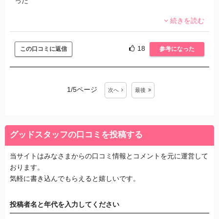
った
続きを読む
人事や昇給しても前の会社より圧倒的に少なくより時間と労
力を失うほんとに酷い目にあったから騙されないよう気をつ
けて！
18
この口コミに返信
参考になった
1/5ページ
次
へ
最後
グッドスタッフの口コミを投稿する
当サイトはみなさまからの口コミ情報とコメントを元に運営して
おります。
気軽に書き込んでもらえると嬉しいです。
投稿者名と年代を入力してください