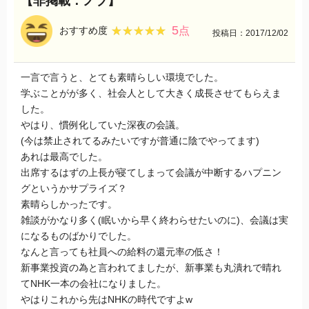
【非掲載：ノブ】
5
★★★★★
★★★★★
おすすめ度
点
投稿日：2017/12/02
一言で言うと、とても素晴らしい環境でした。
学ぶことがが多く、社会人として大きく成長させてもらえま
した。
やはり、慣例化していた深夜の会議。
(今は禁止されてるみたいですが普通に陰でやってます)
あれは最高でした。
出席するはずの上長が寝てしまって会議が中断するハプニン
グというかサプライズ？
素晴らしかったです。
雑談がかなり多く(眠いから早く終わらせたいのに)、会議は実
になるものばかりでした。
なんと言っても社員への給料の還元率の低さ！
新事業投資の為と言われてましたが、新事業も丸潰れで晴れ
てNHK一本の会社になりました。
やはりこれから先はNHKの時代ですよw