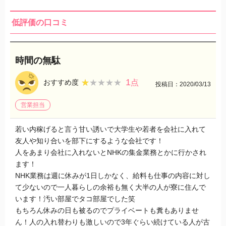
低評価の口コミ
時間の無駄
1
★★★★★
★★★★★
おすすめ度
点
投稿日：2020/03/13
営業担当
若い内稼げると言う甘い誘いで大学生や若者を会社に入れて
友人や知り合いを部下にするような会社です！
人をあまり会社に入れないとNHKの集金業務とかに行かされ
ます！
NHK業務は週に休みが1日しかなく、給料も仕事の内容に対し
て少ないので一人暮らしの余裕も無く大半の人が寮に住んで
います！汚い部屋でタコ部屋でした笑
もちろん休みの日も被るのでプライベートも糞もありませ
ん！人の入れ替わりも激しいので3年ぐらい続けている人が古