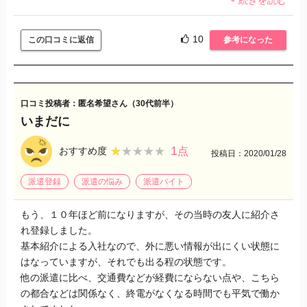
んだなぁ、、オラオラしてたし、、
シティクリエイションが、グッドスタッフが正義と洗脳して
きますが違う会社に行くと自己成長もできますしお金や時間
10
この口コミに返信
参考になった
にも余裕ができます。
貴重な時間を無駄にしないほうがいいですよ。
この会社の主任や課長や部長になっても世間からは白い目で
しか見られません、、、
口コミ投稿者：匿名希望さん（30代前半）
いまだに
1
★★★★★
★★★★★
おすすめ度
点
投稿日：2020/01/28
派遣登録
派遣の悩み
派遣バイト
もう、１０年ほど前になりますが、その当時の友人に紹介さ
れ登録しました。
基本紹介による入社なので、外に悪い情報が出にくい状態に
はなっていますが、それでも出る程の状態です。
他の派遣に比べ、交通費などが経費にならない点や、こちら
の都合などは関係なく、終電がなくなる時間でも平気で働か