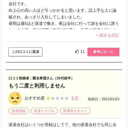
した。
会社です。
向上心の高い人ほど引っかかると思います。話上手な人に論
④おススメしたい、したくない
破され、あっさり入社してしまいました。
ここの派遣会社は絶対にやめたほうがいいです。
昼間は週5ほど派遣で働き、夜は会社に行って誰を会社に誘う
か…の会議。空き時間は友達の勧誘と、単発の派遣に行かさ
続きを読む
れます。
今でも多くの友達を犠牲にしてしまったこと、後悔していま
す。友達がいなくなると、飲み会を開いたり、オフ会に行っ
11
この口コミに返信
参考になった
たり、とにかく人脈作りの日々でした。月に80万の利益を出
したら、16万の給料をもらえると言われました。売り上げで
はなく、利益ですよ！月80万の利益に達するまで無給と言わ
れ、辞めました。
口コミ投稿者：匿名希望さん（30代前半）
3年は務めてたと思うので、その会社では長い方だと思いま
もう二度と利用しません
す。グッドスタッフの人に勧誘された人が、この掲示板にた
どり着きますように。
1
★★★★★
★★★★★
おすすめ度
点
投稿日：2021/01/23
派遣登録
派遣トラブル
派遣求人サイト
派遣会社はいくつか登録はしてて、他の派遣会社でも同じ企