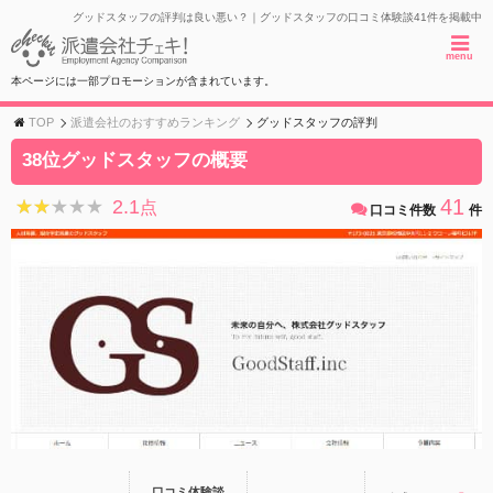
グッドスタッフの評判は良い悪い？｜グッドスタッフの口コミ体験談41件を掲載中
menu
本ページには一部プロモーションが含まれています。
TOP
派遣会社のおすすめランキング
グッドスタッフの評判
38位グッドスタッフの概要
41
2.1
★★★★★
★★★★★
点
口コミ件数
件
口コミ体験談