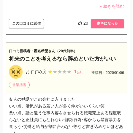
されてました。
続きを読む
稼働の日に書く用紙を無くすと給料自体が振り込まれず、40
万円程働いた分の給料をいまだに貰っていません。
20
この口コミに返信
参考になった
口コミ投稿者：匿名希望さん（20代前半）
将来のことを考えるなら辞めといた方がいい
1
★★★★★
★★★★★
おすすめ度
点
投稿日：2020/01/06
営業担当
友人の勧誘でこの会社に入りました
いい点、活気がある若い人が多く仲がいいくらい笑
悪い点、話と違う仕事内容をさせられる転職売上ある程度取
らないと正社員にもなれない･詐欺行為･客からも暴言暴力を
食らう･労働と給与が割に合わない等など書き込めないほどあ