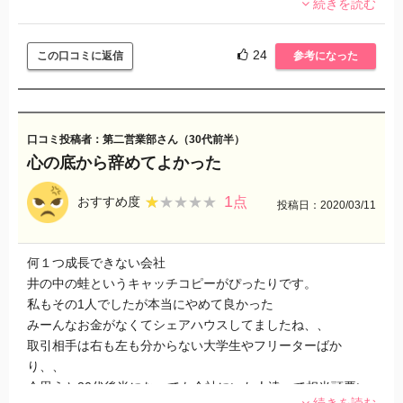
続きを読む
もちろん休みの日も被るのでプライベートも糞もありませ
ん！人の入れ替わりも激しいので3年ぐらい続けている人が古
株みたいな感じになります！
24
この口コミに返信
参考になった
正直時間も無くお金も全く稼げません！時間の無駄なので
オススメ出来ません！
口コミ投稿者：第二営業部さん（30代前半）
心の底から辞めてよかった
1
★★★★★
★★★★★
おすすめ度
点
投稿日：2020/03/11
何１つ成長できない会社
井の中の蛙というキャッチコピーがぴったりです。
私もその1人でしたが本当にやめて良かった
みーんなお金がなくてシェアハウスしてましたね、、
取引相手は右も左も分からない大学生やフリーターばか
り、、
今思うと20代後半になっても会社にいた人達って相当頭悪い
続きを読む