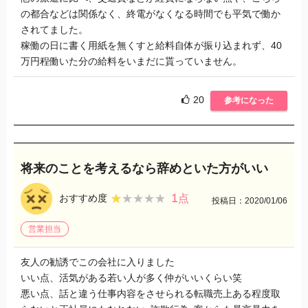
の都合などは関係なく、終電がなくなる時間でも平気で働か
されてました。
稼働の日に書く用紙を無くすと給料自体が振り込まれず、40
万円程働いた分の給料をいまだに貰っていません。
20
参考になった
将来のことを考えるなら辞めといた方がいい
1
★★★★★
★★★★★
おすすめ度
点
投稿日：2020/01/06
営業担当
友人の勧誘でこの会社に入りました
いい点、活気がある若い人が多く仲がいいくらい笑
悪い点、話と違う仕事内容をさせられる転職売上ある程度取