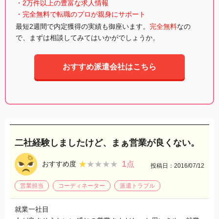
・2万件以上の豊富な求人情報
・完全無料で転職のプロが親身にサポート
最短2週間で内定獲得の実績も御座います。
完全無料
なの
で、まずは相談してみてはいかがでしょうか。
おすすめ派遣会社はこちら
二社経験しましたけど、まぁ営業が良くない。
1
★★★★★
★★★★★
おすすめ度
点
投稿日：2016/07/12
営業担当
コーディネーター
派遣トラブル
就業一社目