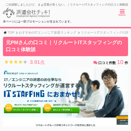
二社経験しましたけど、まぁ営業が良くない。｜リクルートITスタッフィングの口コミ体験談
menu
本ページには一部プロモーションが含まれています。
TOP
おすすめのITエンジニア派遣ランキング
リクルートITスタッフィングの評
元PMさんの口コミ｜リクルートITスタッフィングの
口コミ体験談
10
3.91
★★★★★
★★★★★
点
口コミ件数
件