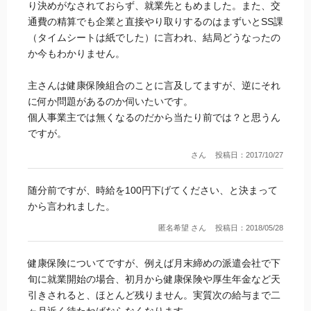
り決めがなされておらず、就業先ともめました。また、交
通費の精算でも企業と直接やり取りするのはまずいとSS課
（タイムシートは紙でした）に言われ、結局どうなったの
か今もわかりません。
主さんは健康保険組合のことに言及してますが、逆にそれ
に何か問題があるのか伺いたいです。
個人事業主では無くなるのだから当たり前では？と思うん
ですが。
さん
投稿日：2017/10/27
随分前ですが、時給を100円下げてください、と決まって
から言われました。
匿名希望 さん
投稿日：2018/05/28
健康保険についてですが、例えば月末締めの派遣会社で下
旬に就業開始の場合、初月から健康保険や厚生年金など天
引きされると、ほとんど残りません。実質次の給与まで二
ヶ月近く待たねばならなくなります。