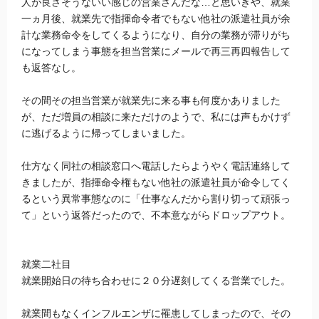
人が良さそうないい感じの営業さんだな…と思いきや、就業
一ヵ月後、就業先で指揮命令者でもない他社の派遣社員が余
計な業務命令をしてくるようになり、自分の業務が滞りがち
になってしまう事態を担当営業にメールで再三再四報告して
も返答なし。
その間その担当営業が就業先に来る事も何度かありました
が、ただ増員の相談に来ただけのようで、私には声もかけず
に逃げるように帰ってしまいました。
仕方なく同社の相談窓口へ電話したらようやく電話連絡して
きましたが、指揮命令権もない他社の派遣社員が命令してく
るという異常事態なのに「仕事なんだから割り切って頑張っ
て」という返答だったので、不本意ながらドロップアウト。
就業二社目
就業開始日の待ち合わせに２０分遅刻してくる営業でした。
就業間もなくインフルエンザに罹患してしまったので、その