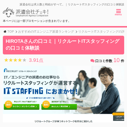
派遣会社は求人数と時給がすべて。｜リクルートITスタッフィングの口コミ体験談
menu
本ページには一部プロモーションが含まれています。
TOP
おすすめのITエンジニア派遣ランキング
リクルートITスタッフィングの評
HIROTAさんの口コミ｜リクルートITスタッフィング
の口コミ体験談
10
3.91
★★★★★
★★★★★
点
口コミ件数
件