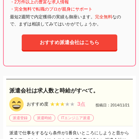
・2万件以上の豊富な求人情報
・完全無料で転職のプロが親身にサポート
最短2週間で内定獲得の実績も御座います。
完全無料
なの
で、まずは相談してみてはいかがでしょうか。
おすすめ派遣会社はこちら
派遣会社は求人数と時給がすべて。
3
★★★★★
★★★★★
おすすめ度
点
投稿日：2014/11/21
派遣登録
派遣時給
ITエンジニア派遣
派遣で仕事をするなら条件が1番良いところにしようと昔から