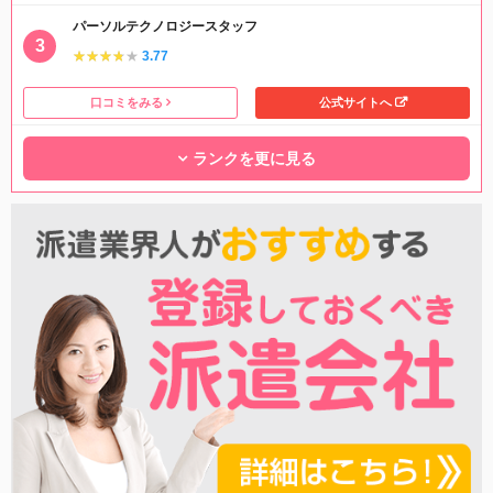
パーソルテクノロジースタッフ
★★★★★
★★★★★
3.77
口コミをみる
公式サイトへ
ランクを更に見る