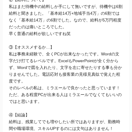
私はまだ待機中の給料しか手にして無いですが、待機中は6割
給料と聞きました。「基本給14万+地域手当4万」の6割では
なく「基本給14万」の6割でした。なので、給料が5万円程度
だったのは痛いところでした。
早く普通の給料が欲しいですね笑
③【オススメするか…】
私は事務未経験で、全くPCが出来なかったです。Wordの文
字だけ打てるレベルです。ExcelもPowerPointが全く分から
ず、Wordで図を入れたり、文字を左に寄せたりする事も分か
りませんでした。電話応対も接客業の見様見真似で覚えた程
度です。
そのレベルの私は、ミラエールで良かったと思っています！
ただ、ある程度PCが出来る人はミラエールでなくてもいいの
ではと思います。
④【結論】
給料は、残業してでも増やしたい所ではありますが、勤務時
間や職場環境、スキルUPするのには文句はありません！