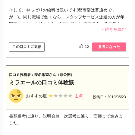
そして、やっぱりお給料は低いです(都市部は普通めです
が…)。同じ職場で働くなら、スタッフサービス派遣の方が年
収高いこともありました。｢正社員として派遣される自覚を｣
続きを読む
と指導されますが、前述の通り就業先は大企業ですので、派
遣は派遣とひとくくりです。同じ理由で、直接雇用になるこ
とも、ほぼないでしょう。
12
この口コミに返信
参考になった
同僚の派遣の手取りに追い付くまで何年かかるのか、直接雇
用という僅かな望みにかけて何年耐えるのか…と考えた結
果、転職活動中です。
口コミ投稿者：匿名希望さん（非公開）
ミラエールの口コミ体験談
しかし良い点も沢山あります。ミラエール推進部の対応は早
いですし、どんな小さな問合せにもきちんと答えをくれま
1
★★★★★
★★★★★
おすすめ度
点
投稿日：2018/05/23
す。交通費や残業代は正確に振り込まれますし、就業先で配
置変えなどあれば、無理していないか確認してくれます。収
入面を気にしないならば、続けてみたかったなと思います。
書類選考に通り、説明会兼一次選考に通り、面接まで進みま
した。