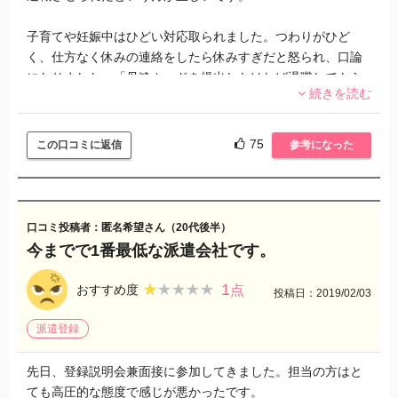
子育てや妊娠中はひどい対応取られました。つわりがひど
く、仕方なく休みの連絡をしたら休みすぎだと怒られ、口論
になりました。「母健カードを提出しなければ退職してもら
続きを読む
う」と突き放すように言われました。もちろん、連続で休ん
ではならないのはわかっていますが、厳しい口調や態度、び
っくりしたのがわたしが退職すると決めていないのに退職届
75
この口コミに返信
参考になった
が送られてきました。すごい会社です。
本部が威張り腐ったおばさんだらけなので、やめてよかった
と思っています。
口コミ投稿者：匿名希望さん（20代後半）
今までで1番最低な派遣会社です。
1
★★★★★
★★★★★
おすすめ度
点
投稿日：2019/02/03
派遣登録
先日、登録説明会兼面接に参加してきました。担当の方はと
ても高圧的な態度で感じが悪かったです。