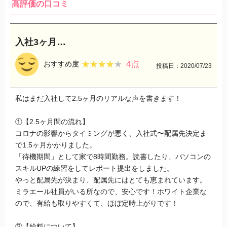
高評価の口コミ
入社3ヶ月…
4
★★★★★
★★★★★
おすすめ度
点
投稿日：2020/07/23
私はまだ入社して2.5ヶ月のリアルな声を書きます！
①【2.5ヶ月間の流れ】
コロナの影響からタイミングが悪く、入社式〜配属先決定ま
で1.5ヶ月かかりました。
「待機期間」として家で8時間勤務。読書したり、パソコンの
スキルUPの練習をしてレポート提出をしました。
やっと配属先が決まり、配属先にはとても恵まれています。
ミラエール社員がいる所なので、安心です！ホワイト企業な
ので、有給も取りやすくて、ほぼ定時上がりです！
②【給料について】