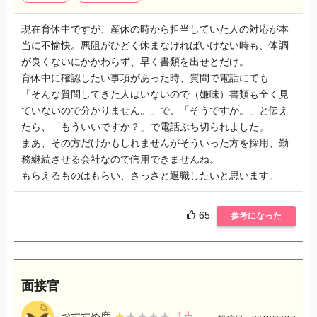
現在育休中ですが、産休の時から担当していた人の対応が本
当に不愉快。悪阻がひどく休まなければいけない時も、体調
が良くないにかかわらず、早く書類を出せとだけ。
育休中に確認したい事項があった時、質問で電話にても
「そんな質問してきた人はいないので（嫌味）書類も全く見
ていないので分かりません。」で、「そうですか。」と伝え
たら、「もういいですか？」で電話ぶち切られました。
まあ、その方だけかもしれませんがそういった方を採用、勤
務継続させる会社なので信用できませんね。
もらえるものはもらい、さっさと退職したいと思います。
65
参考になった
面接官
1
★★★★★
★★★★★
おすすめ度
点