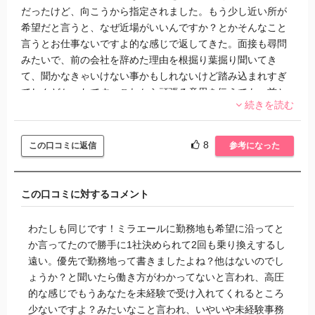
だったけど、向こうから指定されました。もう少し近い所が
希望だと言うと、なぜ近場がいいんですか？とかそんなこと
言うとお仕事ないですよ的な感じで返してきた。面接も尋問
みたいで、前の会社を辞めた理由を根掘り葉掘り聞いてき
て、聞かなきゃいけない事かもしれないけど踏み込まれすぎ
てしんどかったです。これから頑張る意思を伝えても、前と
続きを読む
同じような職場なら辞めてしまうでしょ？と決めつけられて
これからの自分を見てもらえませんでした。希望の勤務地も
紹介してもらえそうになかったので期待してた分がっかりし
8
この口コミに返信
参考になった
ました。
この口コミに対するコメント
わたしも同じです！ミラエールに勤務地も希望に沿ってと
か言ってたので勝手に1社決められて2回も乗り換えするし
遠い。優先で勤務地って書きましたよね？他はないのでし
ょうか？と聞いたら働き方がわかってないと言われ、高圧
的な感じでもうあなたを未経験で受け入れてくれるところ
少ないですよ？みたいなこと言われ、いやいや未経験事務