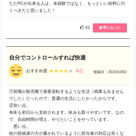
ただPCが出来る人は、未経験ではなく、もっといい給料に行
くべきだと思いました！
41
参考になった
自分でコントロールすれば快適
4
★★★★★
★★★★★
おすすめ度
点
投稿日：2020/10/02
①前職が販売職で昼夜逆転するような生活（残業も出ません
でした）だったので、普通の生活にしたかったからです。
②良い点。
有休も初日から支給されます。休みも取りやすいです。なの
で、自由時間が増え、やりたいことをやっています。
悪い点。
他の投稿者の方が書かれているように担当者の対応は良くな