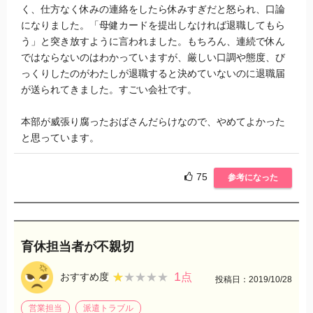
く、仕方なく休みの連絡をしたら休みすぎだと怒られ、口論
になりました。「母健カードを提出しなければ退職してもら
う」と突き放すように言われました。もちろん、連続で休ん
ではならないのはわかっていますが、厳しい口調や態度、び
っくりしたのがわたしが退職すると決めていないのに退職届
が送られてきました。すごい会社です。
本部が威張り腐ったおばさんだらけなので、やめてよかった
と思っています。
75
参考になった
育休担当者が不親切
1
★★★★★
★★★★★
おすすめ度
点
投稿日：2019/10/28
営業担当
派遣トラブル