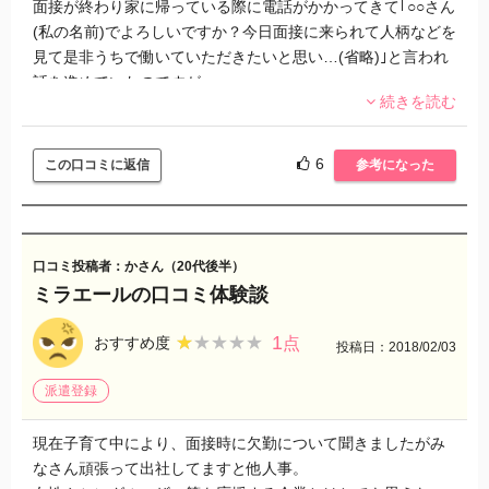
面接が終わり家に帰っている際に電話がかかってきて｢○○さん
(私の名前)でよろしいですか？今日面接に来られて人柄などを
見て是非うちで働いていただきたいと思い…(省略)｣と言われ
話を進めていたのですが…
続きを読む
少し食い違う点が何個かあり指摘すると｢誠に申し訳ございま
せん！！他県の○○さん(名前が一緒の他人)と間違えて採用の
6
この口コミに返信
参考になった
お電話をかけてしまいました！すみません。そちらの面接担
当の者にはこちらから電話して早急に選考結果を○○さん(私)
に伝えてもらえるよう電話しておきます｣と言われ切られまし
た。それから5日経った今日にやっと連絡が来て不採用でし
口コミ投稿者：かさん（20代後半）
た。
ミラエールの口コミ体験談
少しムカついたので｢今後は他人と間違えて採用の電話をかけ
1
★★★★★
★★★★★
おすすめ度
点
投稿日：2018/02/03
ないようお気をつけください｣
派遣登録
現在子育て中により、面接時に欠勤について聞きましたがみ
なさん頑張って出社してますと他人事。