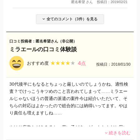
匿名希望 さん
投稿日：2019/02/21
全てのコメント（3件）を見る
口コミ投稿者：匿名希望さん（非公開）
ミラエールの口コミ体験談
4
★★★★★
★★★★★
おすすめ度
点
投稿日：2018/01/30
30代後半にもなるとちょっと厳しいのでしょうかね、適性検
査？でけっこうキツめのこと言われてしまって……ミラエー
ルじゃないほうの普通の派遣の案件今は紹介いただいて、そ
ちらの対応はよかったので総合的には納得いってます。やは
り責任も増えますしね……
やはり広告などをみると、若い子がターゲットなんだと思い
続きを読む
ます。