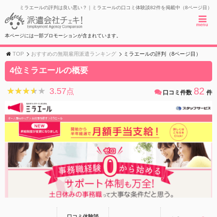
ミラエールの評判は良い悪い？｜ミラエールの口コミ体験談82件を掲載中（8ページ目）
menu
本ページには一部プロモーションが含まれています。
TOP
おすすめの無期雇用派遣ランキング
ミラエールの評判（8ページ目）
4位ミラエールの概要
82
3.57
★★★★★
★★★★★
点
口コミ件数
件
口コミ体験談