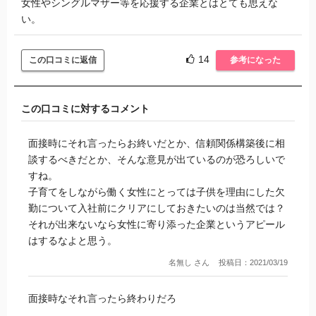
女性やシングルマザー等を応援する企業とはとても思えな
い。
14
この口コミに返信
参考になった
この口コミに対するコメント
面接時にそれ言ったらお終いだとか、信頼関係構築後に相
談するべきだとか、そんな意見が出ているのが恐ろしいで
すね。
子育てをしながら働く女性にとっては子供を理由にした欠
勤について入社前にクリアにしておきたいのは当然では？
それが出来ないなら女性に寄り添った企業というアピール
はするなよと思う。
名無し さん
投稿日：2021/03/19
面接時なそれ言ったら終わりだろ