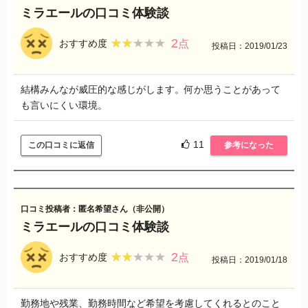
ただ、二度とお世話になることはないと思います
ミラエールの口コミ体験談
2
★★★★★
★★★★★
おすすめ度
点
投稿日：2019/01/23
結構みんなが威圧的な感じがします。何か思うことがあって
も言いにくい環境。
11
この口コミに返信
参考になった
口コミ投稿者：匿名希望さん（非公開）
ミラエールの口コミ体験談
2
★★★★★
★★★★★
おすすめ度
点
投稿日：2019/01/18
勤務地や残業、勤務時間など希望を考慮してくれるとのこと