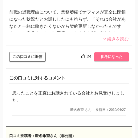
前職の退職理由について、業務萎縮でオフィスが完全に閉鎖
になった状況だとお話ししたにも拘らず、「それは会社があ
なたと一緒に働きたくないから契約更新しなかったんです
よ」って半分笑いながら馬鹿にしたような顔で言われまし
続きを読む
た。びっくりです。それに、詳しく書くと特定されそうなの
で書けませんが、私自体を否定したような言動もありまし
た。
24
この口コミに返信
参考になった
数社の派遣会社の登録会も過去に行ってますが、こんな事言
われた事無かったですし、傷付きました。未来にエールと言
この口コミに対するコメント
っておきながら、現実と未来に絶望を与える、そんな会社だ
と思いました。
思ったことを正直にお話されている会社とお見受けしまし
た。
ただ、もしかしたら偶々私が登録会の当日にハズレの担当者
匿名希望 さん
投稿日：2019/04/27
に当たったのかもしれませんが…。登録会の数日前に電話連
絡があり、その方はとても丁寧で親切に案内して下さりとて
も感じが良かったので…。
口コミ投稿者：匿名希望さん（非公開）