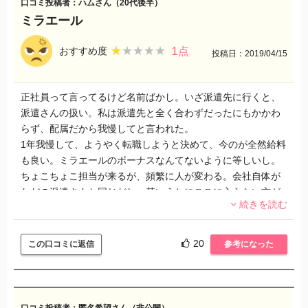
口コミ投稿者：ハムさん（20代後半）
ミラエール
1
★★★★★
★★★★★
おすすめ度
点
投稿日：2019/04/15
正社員って言ってるけど名前ばかし。いざ派遣先に行くと、
派遣さんの扱い。私は派遣先と全く合わずだったにもかかわ
らず、配属だから我慢してと言われた。
1年我慢して、ようやく転職しようと決めて、今のが全然給料
も良い。ミラエールのボーナスなんてないように等しいし。
ちょこちょこ担当が来るが、頻繁に人が変わる。会社自体が
ただの派遣さんと同じだし、若いうちにここに入らない方が
続きを読む
良いと思う。若い方はもったいない。ほかの会社探して正社
員のが良いだろう。
20
この口コミに返信
参考になった