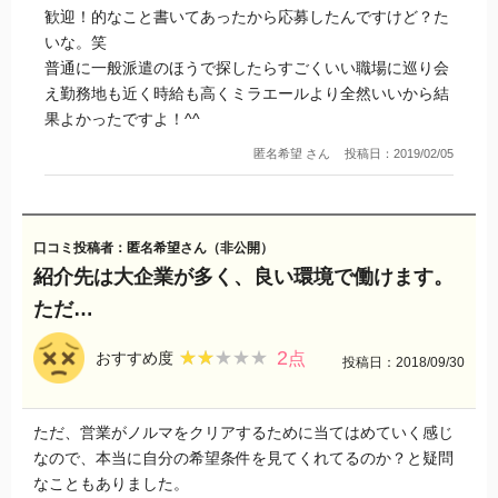
歓迎！的なこと書いてあったから応募したんですけど？た
いな。笑
普通に一般派遣のほうで探したらすごくいい職場に巡り会
え勤務地も近く時給も高くミラエールより全然いいから結
果よかったですよ！^^
匿名希望 さん
投稿日：2019/02/05
口コミ投稿者：匿名希望さん（非公開）
紹介先は大企業が多く、良い環境で働けます。
ただ…
2
★★★★★
★★★★★
おすすめ度
点
投稿日：2018/09/30
ただ、営業がノルマをクリアするために当てはめていく感じ
なので、本当に自分の希望条件を見てくれてるのか？と疑問
なこともありました。