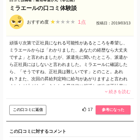
口コミ投稿者：匿名希望さん（非公開）
ミラエールの口コミ体験談
1
★★★★★
★★★★★
おすすめ度
点
投稿日：2019/03/13
頑張り次第で正社員になれる可能性があるところを希望し、
ミラエールからは「わかりました、あなたの経歴なら大丈夫
ですよ」と言われましたが、派遣先に聞いたところ、派遣か
ら正社員にはしないと言われました。ミラエールに確認した
ら、「そうですね、正社員は難しいです」とのこと。あれ
れ？また、次回の昇給判定時に給与があがりますよと言われ
ましたが上がらず。あれれ？最終的に就活して他で正社員に
続きを読む
なれたのでよかったですが、まったくもって口先だけの派遣
会社。辞めると口に出し始めたら、少しだけ給与があがりま
す。
17
この口コミに返信
参考になった
この口コミに対するコメント