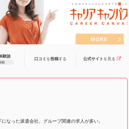
体験談
口コミ
を
投稿
する
公式サイト
を見る
掲載
の傘下になった派遣会社。グループ関連の求人が多い。