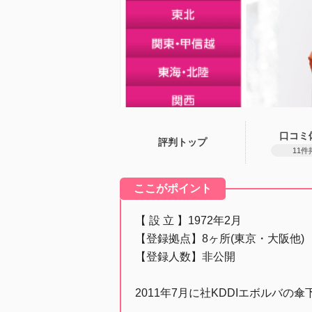
口コミ
評判トップ
11件
ここがポイント
【 設 立 】1972年2月
【登録拠点】8ヶ所(東京・大阪他)
【登録人数】非公開
2011年7月に社KDDIエボルバ