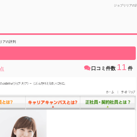
ジョブリリアの
リアの評判
11
口コミ件数
件
点