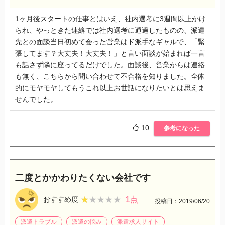
1ヶ月後スタートの仕事とはいえ、社内選考に3週間以上かけ
られ、やっときた連絡では社内選考に通過したものの、派遣
先との面談当日初めて会った営業はド派手なギャルで、「緊
張してます？大丈夫！大丈夫！」と言い面談が始まれば一言
も話さず隣に座ってるだけでした。面談後、営業からは連絡
も無く、こちらから問い合わせて不合格を知りました。全体
的にモヤモヤしてもうこれ以上お世話になりたいとは思えま
せんでした。
10
参考になった
二度とかかわりたくない会社です
1
★★★★★
★★★★★
おすすめ度
点
投稿日：2019/06/20
派遣トラブル
派遣の悩み
派遣求人サイト