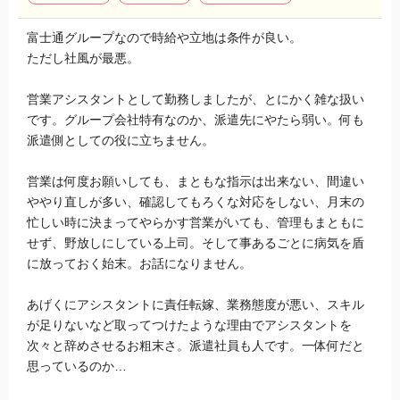
富士通グループなので時給や立地は条件が良い。
ただし社風が最悪。
営業アシスタントとして勤務しましたが、とにかく雑な扱い
です。グループ会社特有なのか、派遣先にやたら弱い。何も
派遣側としての役に立ちません。
営業は何度お願いしても、まともな指示は出来ない、間違い
ややり直しが多い、確認してもろくな対応をしない、月末の
忙しい時に決まってやらかす営業がいても、管理もまともに
せず、野放しにしている上司。そして事あるごとに病気を盾
に放っておく始末。お話になりません。
あげくにアシスタントに責任転嫁、業務態度が悪い、スキル
が足りないなど取ってつけたような理由でアシスタントを
次々と辞めさせるお粗末さ。派遣社員も人です。一体何だと
思っているのか…