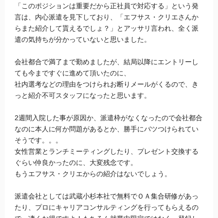
「このポジションは重要だから正社員で対応する」という発
言は、内心派遣を見下しており、「エフサス・クリエさんか
らまた紹介して貰えるでしょ？」とアッサリ言われ、全く派
遣の気持ちが分かっていないと思いました。
会社都合で満了まで勤めましたが、結局以降にエントリーし
ても今まですぐに進めて頂いたのに、
社内選考などの理由をつけられお断りメールがくるので、き
っと紹介不可スタッフになったと思います。
2週間入院した事が原因か、派遣枠がなくなったので会社都合
なのに本人に何か問題があるとか、勝手にバツつけられてい
そうです。。。
女性営業とランチミーティングしたり、プレゼント交換する
ぐらい仲良かったのに、大変残念です。
もうエフサス・クリエからの紹介はないでしょう。
派遣会社としては武蔵小杉本社で無料でＯＡ集合研修があっ
たり、プロにキャリアコンサルティングを行ってもらえるの