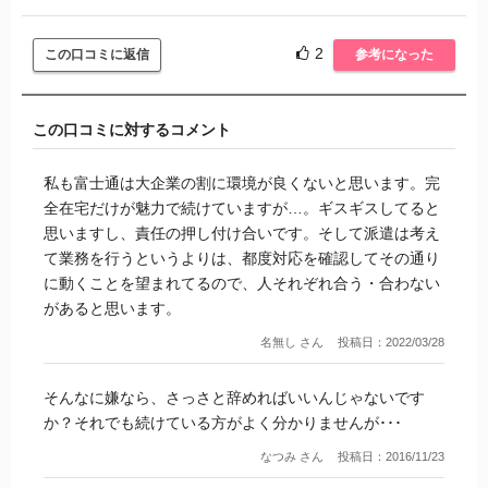
もう一つの現場では派遣先社員が怒鳴る、囃し立てるなどし
て現場の空気が非常に悪く、改善を求めても辞めさせてくれ
2
この口コミに返信
参考になった
ませんでした。幸いターゲットにはなりませんでしたが、現
代の職場で怒号が飛び交うのは如何なものかと。
この口コミに対するコメント
しかも、派遣社員であるにも関わらず、何故か請負になって
おり、仕方なしにサインをしましたが二重派遣であり、違法
私も富士通は大企業の割に環境が良くないと思います。完
性があると労基に相談した所、判明しました。
全在宅だけが魅力で続けていますが…。ギスギスしてると
大手企業の看板を背負っただけの最低最悪の派遣です。
思いますし、責任の押し付け合いです。そして派遣は考え
て業務を行うというよりは、都度対応を確認してその通り
に動くことを望まれてるので、人それぞれ合う・合わない
があると思います。
名無し さん
投稿日：2022/03/28
そんなに嫌なら、さっさと辞めればいいんじゃないです
か？それでも続けている方がよく分かりませんが･･･
なつみ さん
投稿日：2016/11/23