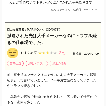
んとか辞めないで下さいって泣きつかれた事もあります。
ぽっちゃり さん
投稿日：2014/12/05
口コミ投稿者：MARIKOさん（30代後半）
派遣された先は大手メーカーなのにトラブル続
きの仕事場でした。
3
★★★★★
★★★★★
おすすめ度
点
投稿日：2014/07/09
営業担当
派遣トラブル
派遣の悩み
前に富士通エフサスクリエで都内にある大手メーカーに派遣
社員として働いていました。２年半お世話になっていました
がトラブル続きでした。
・就業先の部署で社員の異動が激しく、落ち着いて仕事がで
きない期間が多かった