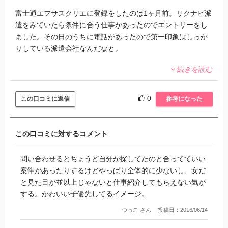
富士通エフサスクリエに登録をしたのは1ヶ月前。リクナビ派
遣をみていたら条件に合う仕事があったのでエントリーをし
ました。その日のうちに電話があったので第一印象はしっか
りしている派遣会社なんだなと。
続きを読む
派遣登録に行き、気になっていた仕事にエントリーをしてみ
ましたが他の人で進めてしまって結局きまりませんでした。
富士通エフサスクリエの仕事は条件が良いのにやってみたい
0
この口コミに返信
参考になった
仕事はことごとくエントリーできません。
1ヶ月経っても決まらないので他の派遣会社にも登録をして同
この口コミに対するコメント
時並行をしています。社員さんの対応とか雰囲気は富士通エ
フサスクリエの方が好きなのに…嫌われている感じがしま
問い合わせるとちょうど自分が探してたのと合ってていい
す…
案件があったりするけどやっぱり全体的に少ないし、女だ
と見た目が並以上じゃないと仕事紹介してもらえない気が
派遣会社ってスキルが足りてない時に教えてくれたりはしな
する。かわいい子優先してるイメージ。
いのでしょうか？ここまでエントリーしても決まらないとさ
つっこ さん
投稿日：2016/06/14
すがに凹みます。