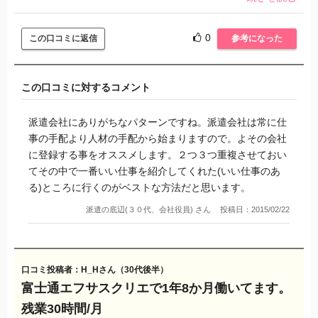
分かります。
もし、そういわれたら紹介してもらうの諦めますし、他派遣
0
この口コミに返信
参考になった
会社を見つけるなり対策が取れます。どうしたらいいのか分
かりません。
この口コミに対するコメント
もう富士通エフサスクリエはあきらめた方がいいのでしょう
か？初めての経験なのでどうしたらいいか分かりません。あ
派遣会社にありがちなパターンですね。派遣会社は常に仕
まり時間もかけたくないし、せっかく登録したので
事の手配より人材の手配から始まりますので。よその会社
できるのであれば、紹介してもらって働きたいと考えていま
に登録する事をオススメします。２つ３つ重複させておい
す。
てその中で一番いい仕事を紹介してくれた(いい仕事のあ
る)ところに行くのがベストな方法だと思います。
誰か分かる人がいたら教えて下さい。こういうことってあり
派遣の底辺(３０代、会社役員) さん
投稿日：2015/02/22
得ることなんですか？
口コミ投稿者：H_Hさん（30代後半）
富士通エフサスクリエで1年8か月働いてます。
残業30時間/月