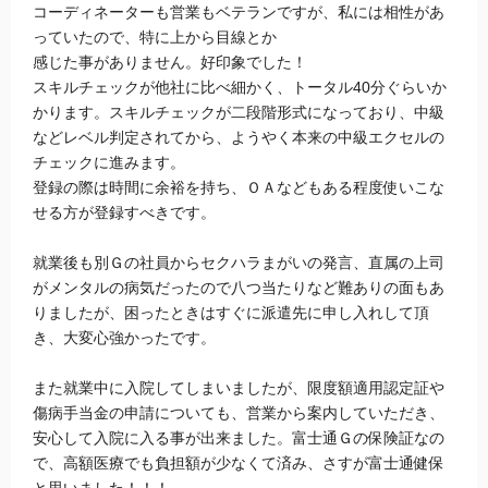
コーディネーターも営業もベテランですが、私には相性があ
っていたので、特に上から目線とか
感じた事がありません。好印象でした！
スキルチェックが他社に比べ細かく、トータル40分ぐらいか
かります。スキルチェックが二段階形式になっており、中級
などレベル判定されてから、ようやく本来の中級エクセルの
チェックに進みます。
登録の際は時間に余裕を持ち、ＯＡなどもある程度使いこな
せる方が登録すべきです。
就業後も別Ｇの社員からセクハラまがいの発言、直属の上司
がメンタルの病気だったので八つ当たりなど難ありの面もあ
りましたが、困ったときはすぐに派遣先に申し入れして頂
き、大変心強かったです。
また就業中に入院してしまいましたが、限度額適用認定証や
傷病手当金の申請についても、営業から案内していただき、
安心して入院に入る事が出来ました。富士通Ｇの保険証なの
で、高額医療でも負担額が少なくて済み、さすが富士通健保
と思いました！！！