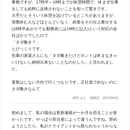
事務ですが、17時半～18時までが休憩時間で、休まず仕事
富士通エフサスクリエの派遣営業マンはあまり会いにこない
をしても給料に反映されないことを知って驚きです。
ので顔を覚えていません。特に問題もないので来られても話
大手だとそういう休憩を設けているところがありますが、
をすることがありませんから丁度いいと思っています。
実際休む人などほとんどいなく、終業をその分上乗せする
(18時半あがりでも勤務表には19時と記入)という対応の会
更新の連絡は電話とメールで来ますし、ちゃんと一か月前ま
社ばかりでしたので
でには機械的な連絡ではありますがきちんとくれます。
「タダ働き？」
とびっくりです。
今の就業環境が好きなのでのんびりこのまま続ける予定で
先輩の派遣さんにも「タダ働きたけどホントは休まなきゃ
す。
いけないし納得出来ないことなのかしら」と言われまし
た。
更新はしない方向で行くつもりです。正社員でめないのに
タダ働きなんて
40代 さん
投稿日：2017/04/21
初めまして、私の場合は更新連絡が一か月を切ることが多
かったです。やっぱり担当者によって違うんですね。辞め
ようとしたら、私がクライアントから怒られちゃうからな