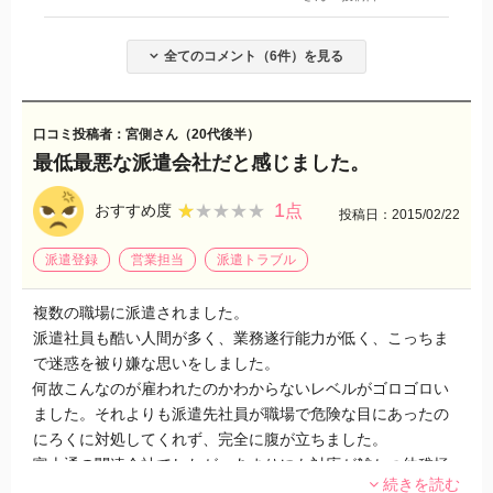
全てのコメント（6件）を見る
口コミ投稿者：宮側さん（20代後半）
最低最悪な派遣会社だと感じました。
1
★★★★★
★★★★★
おすすめ度
点
投稿日：2015/02/22
派遣登録
営業担当
派遣トラブル
複数の職場に派遣されました。
派遣社員も酷い人間が多く、業務遂行能力が低く、こっちま
で迷惑を被り嫌な思いをしました。
何故こんなのが雇われたのかわからないレベルがゴロゴロい
ました。それよりも派遣先社員が職場で危険な目にあったの
にろくに対処してくれず、完全に腹が立ちました。
富士通の関連会社でしたが、あまりにも対応が雑かつ幼稚極
続きを読む
まりないので労基にも相談しました。