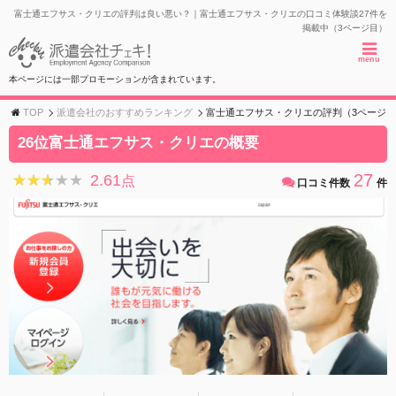
富士通エフサス・クリエの評判は良い悪い？｜富士通エフサス・クリエの口コミ体験談27件を
掲載中（3ページ目）
menu
本ページには一部プロモーションが含まれています。
TOP
派遣会社のおすすめランキング
富士通エフサス・クリエの評判（3ページ
26位富士通エフサス・クリエの概要
27
2.61
★★★★★
★★★★★
点
口コミ件数
件