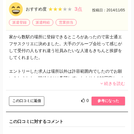
3
★★★★★
★★★★★
おすすめ度
点
投稿日：2014/11/05
派遣登録
派遣時給
営業担当
家から数駅の場所に登録できるところがあったので富士通エ
フサスクリエに決めました。大手のグループ会社って感じが
して受付の人もすれ違う社員みたいな人達もきちんと挨拶を
してくれました。
エントリーした求人は場所以外は許容範囲内でしたのでお願
いをしました。時給だけは希望していたよりも100円安かった
続きを読む
です。でもタイミングはこの仕事が一番良かったのでお願い
することにしました。
0
この口コミに返信
参考になった
仕事のやりがいは結構あって一年ぐらい働いて信用されてき
たのか任される仕事も増えてきました。それに周りにいる人
達がとても優しくしてくれて忘年会や送別会にもちゃんと呼
この口コミに対するコメント
んでくれます。