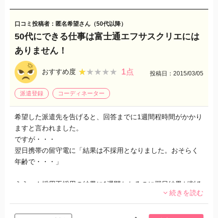
口コミ投稿者：匿名希望さん（50代以降）
50代にできる仕事は富士通エフサスクリエには
ありません！
1
★★★★★
★★★★★
おすすめ度
点
投稿日：2015/03/05
派遣登録
コーディネーター
希望した派遣先を告げると、回答までに1週間程時間がかかり
ますと言われました。
ですが・・・
翌日携帯の留守電に「結果は不採用となりました。おそらく
年齢で・・・」
ええっ！採用不採用の結果に1週間かかるのに翌日結果が判る
続きを読む
なんで、どうして？？？
長野の富士通エフサスクリエの担当者は派遣先に紹介しない
で、自分の気分で結果判定しているかも知れません？