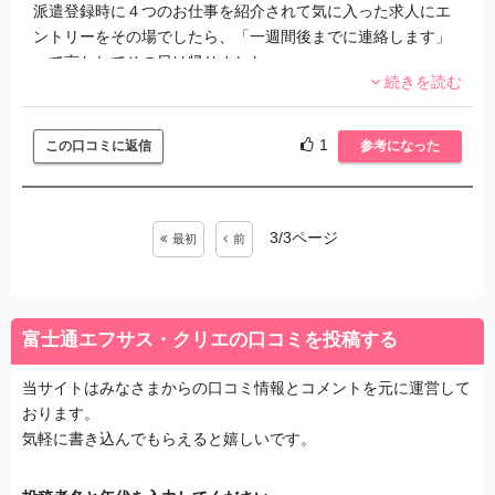
派遣登録時に４つのお仕事を紹介されて気に入った求人にエ
和です。
ントリーをその場でしたら、「一週間後までに連絡します」
って言われてその日は帰りました。
続きを読む
派遣は職場見学まで行ったら落とされることはまずないって
聞いていたし、エントリーした時もまだ応募はいないって言
1
この口コミに返信
参考になった
われていたので安心して待っていました。
ところが一週間経っても連絡はなく、私から富士通エフサス
3/3ページ
クリエに電話をしてみました。そしたらコーディネーターが
最初
前
「お話をすすめることができませんでした。ごめんなさい」
と言われるだけで他の仕事も紹介されず切られました。
富士通エフサス・クリエの口コミを投稿する
どうして落とす連絡がこんなにも遅れたのか今でも疑問で
す。私だってすぐに仕事したかったですし、お金に余裕があ
当サイトはみなさまからの口コミ情報とコメントを元に運営して
るわけでもありません。はっきり言って派遣会社としてあり
おります。
えないと思います。
気軽に書き込んでもらえると嬉しいです。
こんなことになるなら他の派遣会社にも登録しておけばよか
ったと後悔。結局、次の仕事が決まるまでに一か月半もかか