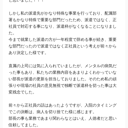
しかし私の派遣先がかなり特殊な事業を行っており、配属部
署もかなり特殊で重要な部門だったため、派遣ではなく、正
社員で対応する事になり、派遣枠がなくなることになりまし
た。
今まで就業した派遣の方が一年程度で辞める事が続き、重要
な部門だったので派遣ではなく正社員という考えが前々から
あり決定した様です。
直属の上司には気に入られていましたが、メンタルの病気だ
った事もあり、私たちの業務内容をあまりよくわかっていな
い部長が派遣の更新を担当しておりました。そのため私の頑
張りや現場の社員の意見無視で独断で派遣枠を切った事は大
変残念でした。
前々から正社員の話はあったようですが、入院のタイミング
でこの決断は、病人を切り捨てた様に感じます。
部長の事も業務であまり関わらなとはいえ、人徳者だと思い
信頼してました。