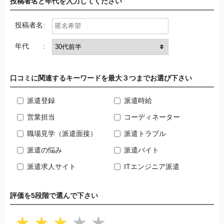
投稿者名と年代を入力してください
ってしまいました。富士通のグループ会社だかなんだか知り
ませんが最低限の対応はしてもらいたいです。
投稿者名:
もうメールも電話も拒否設定にしているので関わりたくあり
年代 :
ません。
口コミに関連するキーワードを最大３つまでお選び下さい
派遣登録
派遣時給
営業担当
コーディネーター
職場見学（派遣面接）
派遣トラブル
派遣の悩み
派遣バイト
派遣求人サイト
ITエンジニア派遣
評価を5段階で選んで下さい
★
★
★
★
★