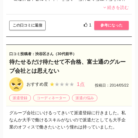
・派遣社員も長続きしないので入っては教えて辞めての繰り
続きを読む
返しだった
・残業が無いような話だったが月に40時間を超えることもあ
った
1
この口コミに返信
参考になった
・最後は部署の派遣社員が全員、契約打ち切りになった
働いている派遣社員は環境が良くないのか続かない人ばかり
で大手特有の落ち着いたオフィスで仕事ができる環境ではな
口コミ投稿者：渋谷区さん（30代前半）
く、毎日殺伐とした中での仕事でした。
待たせるだけ待たせて不合格、富士通のグルー
プ会社とは思えない
富士通エフサスクリエの派遣営業担当者は環境改善にいろい
ろ頑張ってたみたいですが変化はなく担当者もお手上げだっ
1
★★★★★
★★★★★
おすすめ度
点
投稿日：2014/05/22
たように思います。
派遣登録
コーディネーター
派遣の悩み
最初に言われていた業務よりも何倍も多くなってきたのでこ
の時給だと割に合わなかったです。でも一度も時給が上がる
グループ会社にいけるってきいて派遣登録に行きました。私
ことはありませんでした。
なんか大手で働けるスキルがないので派遣だとしても大手企
業のオフィスで働きたいという憧れは持っていました。
２年半経った時には私も嫌になっていたので終了にさせても
らいました。今はＴ社から派遣社員で働いていますが毎日平