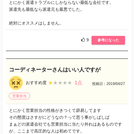
とにかく派遣トラブルにしかならない最低な会社です。
派遣先も最低なら派遣元も最悪でした。
絶対にオススメはしません。
9
参考になった
コーディネーターさんはいい人ですが
1
★★★★★
★★★★★
おすすめ度
点
投稿日：2019/04/27
営業担当
とにかく営業担当の性格がきつくて辟易してます
その態度はさすがにどうなの？って思う事がしばしば
まぁどの派遣会社でも営業担当に当たり外れはあるものです
が、ここまで高圧的な人は初めてです。