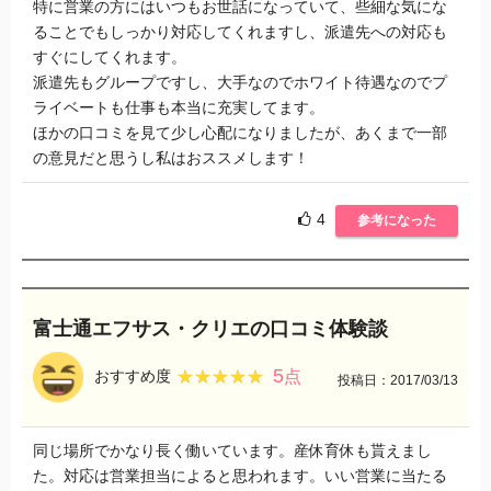
特に営業の方にはいつもお世話になっていて、些細な気にな
ることでもしっかり対応してくれますし、派遣先への対応も
すぐにしてくれます。
派遣先もグループですし、大手なのでホワイト待遇なのでプ
ライベートも仕事も本当に充実してます。
ほかの口コミを見て少し心配になりましたが、あくまで一部
の意見だと思うし私はおススメします！
4
参考になった
富士通エフサス・クリエの口コミ体験談
5
★★★★★
★★★★★
おすすめ度
点
投稿日：2017/03/13
同じ場所でかなり長く働いています。産休育休も貰えまし
た。対応は営業担当によると思われます。いい営業に当たる