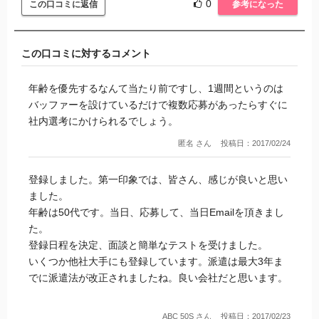
0
この口コミに返信
参考になった
Excelのデータ入力くらい誰でもできるのに・・・
ココの担当者は応募者を仕事に就かせたいと気持ちがないと
この口コミに対するコメント
思います。
年齢を優先するなんて当たり前ですし、1週間というのは
ちなみに長野の富士通エフサスクリエです。
バッファーを設けているだけで複数応募があったらすぐに
ここは電話で担当者の気分やご機嫌をそこねると、仕事がも
社内選考にかけられるでしょう。
らえません。
匿名 さん
投稿日：2017/02/24
私は他の派遣会社に登録して、もっと良い環境で時給も良い
仕事に就く事ができました。
登録しました。第一印象では、皆さん、感じが良いと思い
長野の富士通エフサスクリエは関わるだけ時間の無駄になり
ました。
ます。
年齢は50代です。当日、応募して、当日Emailを頂きまし
た。
早く仕事に就きたい方は他の派遣会社をお勧めします。
登録日程を決定、面談と簡単なテストを受けました。
いくつか他社大手にも登録しています。派遣は最大3年ま
でに派遣法が改正されましたね。良い会社だと思います。
ABC 50S さん
投稿日：2017/02/23