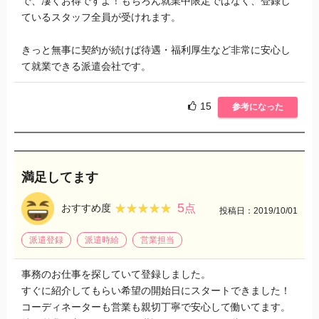
で、凄くお得ですよ！もちろん就業中限定ではなく、登録し
ているスタッフ全員が受けれます。
きっと無事に契約が続けば待遇・福利厚生など非常に安心し
て就業できる派遣会社です。
15
参考になった
満足してます
5
★★★★★
★★★★★
おすすめ度
点
投稿日：2019/10/01
派遣登録
派遣時給
営業担当
事務のお仕事を探していて登録しました。
すぐに紹介してもらい希望の開始日にスタートできました！
コーディネーターも営業も親切丁寧で安心して働いてます。