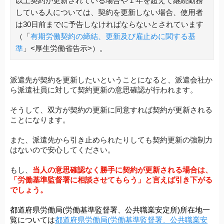
以上契約が更新されている場合や１年を超えて継続勤務
している人については、契約を更新しない場合、使用者
は30日前までに予告しなければならないとされています
（「
有期労働契約の締結、更新及び雇止めに関する基
準
」<厚生労働省告示>）。
派遣先が契約を更新したいということになると、派遣会社か
ら派遣社員に対して契約更新の意思確認が行われます。
そうして、双方が契約の更新に同意すれば契約が更新される
ことになります。
また、派遣先から引き止められたりしても契約更新の強制力
はないので安心してください。
もし、
当人の意思確認なく勝手に契約が更新される場合は、
「労働基準監督署に相談させてもらう」と言えば引き下がる
でしょう。
都道府県労働局(労働基準監督署、公共職業安定所)所在地一
覧については
都道府県労働局(労働基準監督署、公共職業安