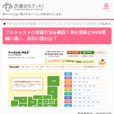
menu
本ページには一部プロモーションが含まれています。
TOP
おすすめの派遣バイトサイトランキング
フルキャストの評判
フルキャス
フルキャストの登録方法を解説！来社登録とWEB登
録の違い、当日の流れは？
最終更新日：2020/01/20