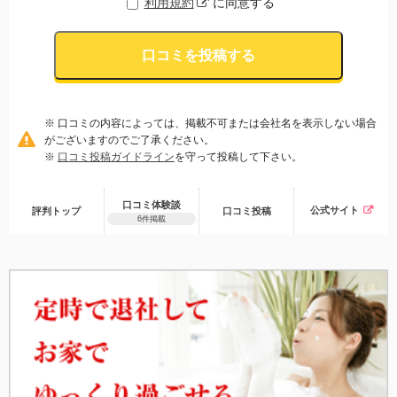
利用規約
に同意する
口コミを投稿する
※ 口コミの内容によっては、掲載不可または会社名を表示しない場合
がございますのでご了承ください。
※
口コミ投稿ガイドライン
を守って投稿して下さい。
口コミ体験談
公式サイト
評判トップ
口コミ
投稿
6件掲載