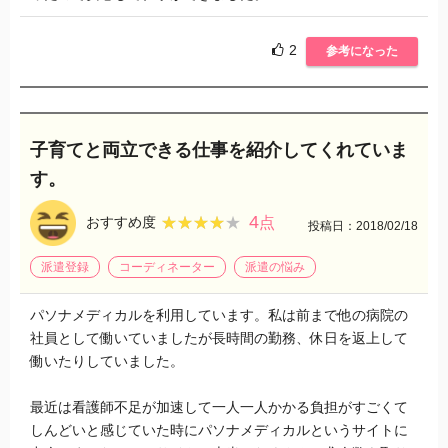
2
参考になった
子育てと両立できる仕事を紹介してくれていま
す。
4
★★★★★
★★★★★
おすすめ度
点
投稿日：2018/02/18
派遣登録
コーディネーター
派遣の悩み
パソナメディカルを利用しています。私は前まで他の病院の
社員として働いていましたが長時間の勤務、休日を返上して
働いたりしていました。
最近は看護師不足が加速して一人一人かかる負担がすごくて
しんどいと感じていた時にパソナメディカルというサイトに