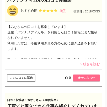
パソナメディカルの口コミ体験談
ナース人材バンクでも同じような健診の仕事をしました。
5
★★★★★
★★★★★
おすすめ度
点
投稿日：2018/03/23
ただ、7,8月は健診が少なかったので、クリニックのヘルプや
イベントナースの仕事を紹介されました。クリニックの単発
は、場所によって求められることや扱いが様々で少し大変に
【みなさんの口コミを募集しています】
感じました。
現在「パソナメディカル」を利用した口コミ情報はまだ投稿
されていません。
派遣会社の人からは、できないことはできないと言えばいい
利用した方は、今後利用される方のために書き込みをお願い
と言われていましたが、いざ現場でそうすると、白い目で見
します。
られ冷たく扱われることもあり、双方の認識の違いを感じま
した。
口コミの投稿は登録は必要なし、匿名で書き込むことができ
続きを読む
ます。
イベントナースは、コンサートの救護や、修学旅行の引率ナ
ースを経験しました。コンサートは数時間でしたし、ドクタ
ぜひ、あなたの口コミ・評価を教えてください！
0
この口コミに返信
参考になった
ーもいたので安心でした。修学旅行は、生徒たちと一緒にハ
イキングをしたり、夜中も対応して朝も早いので、ほとんど
眠れず体力的にきつく感じました。
口コミ投稿者：カオリさん（30代前半）
私が経験した中では、健診の仕事が一番気が楽で良かったで
子育てと両立できる仕事を紹介してくれていま