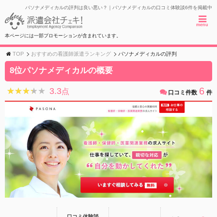
パソナメディカルの評判は良い悪い？｜パソナメディカルの口コミ体験談6件を掲載中
menu
本ページには一部プロモーションが含まれています。
TOP
おすすめの看護師派遣ランキング
パソナメディカルの評判
8位パソナメディカルの概要
6
3.3
★★★★★
★★★★★
点
口コミ件数
件
口コミ体験談