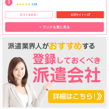
★★★★★
★★★★★
3.58
口コミをみる
公式サイトへ
ランクを更に見る