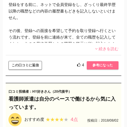
登録をする前に、ネットで会員登録をし、ざっくり最終学歴
以降の職歴などの内容の履歴書もどきを記入しないといけま
せん。
その後、登録への面接を希望して予約を取り登録へ行くとい
う流れです。登録を前に連絡が来て、全ての職歴を記入して
くれと。あの？最終学歴からの職歴を指示に従い記入したん
続きを読む
ですけど。登録時にあとは詳細聞けばいいのでは？おまけに
そのメールに、当社の判断により登録できないこともあると
いうような文章も。気分が悪いので、登録もせず、全ての情
4
この口コミに返信
参考になった
報を抹消するようにお願いしました。
登録しようとする人に会う前から失礼な会社は、人を大事に
できない会社とおもいますので、信用ならないと思います。
口コミ投稿者：HY好きさん（20代後半）
他社ではそういったことはなかったので、他を利用します。
看護師派遣は自分のペースで働けるから気に入
っています。
4
★★★★★
★★★★★
おすすめ度
点
投稿日：2018/08/02