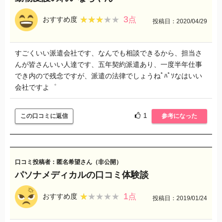
3
★★★★★
★★★★★
おすすめ度
点
投稿日：2020/04/29
すごくいい派遣会社です、なんでも相談できるから、担当さ
んが皆さんいい人達です、五年契約派遣あり、一度半年仕事
でき内ので残念ですが、派遣の法律でしょうねﾟﾊﾟｿなはいい
会社ですよ゜
1
この口コミに返信
参考になった
口コミ投稿者：匿名希望さん（非公開）
パソナメディカルの口コミ体験談
1
★★★★★
★★★★★
おすすめ度
点
投稿日：2019/01/24