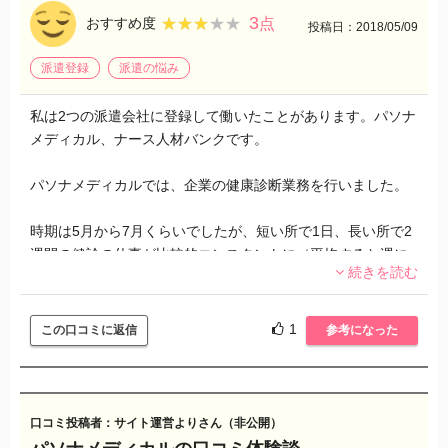
ても気の合うスタッフさんの時もあるのでその日はとても楽
3
★★★★★
★★★★★
おすすめ度
点
投稿日：2018/05/09
しく仕事が出来ます。
派遣登録
派遣の悩み
デイサービスは時間より早く上がる事がほとんどでしたが、
訪問入浴はルートが回りきれなかったり、他のルートの人の
私は2つの派遣会社に登録して働いたことがあります。パソナ
手伝い等で残業になる事もありました。残業手当もつくので
メディカル、ナース人材バンクです。
訪問入浴の仕事はありがたかったです。
パソナメディカルでは、企業の健康診断業務を行いました。
派遣は、週1程度の仕事だったので、気分転換にもなり、程よ
く働く事が出来ました。時給も高めでしたので満足です。派
時期は5月から7月くらいでしたが、短い所で1日、長い所で2
遣会社の担当さんも接しやすく、こまめに連絡をくれる方だ
週間の健診の仕事が比較的コンスタントに（平均すると週に
ったので安心して仕事ができました。
続きを読む
3-4日程）紹介されました。派遣スタッフは身体計測や血圧測
定、検尿などの仕事をその日によって割り当てられました。
派遣スタッフが採血をすることはない決まりだったので安心
1
この口コミに返信
参考になった
できました。
まず朝健診センターに行き、そこから健診バスでその日の企
業に向かいました。
口コミ投稿者：サイト運営よりさん（非公開）