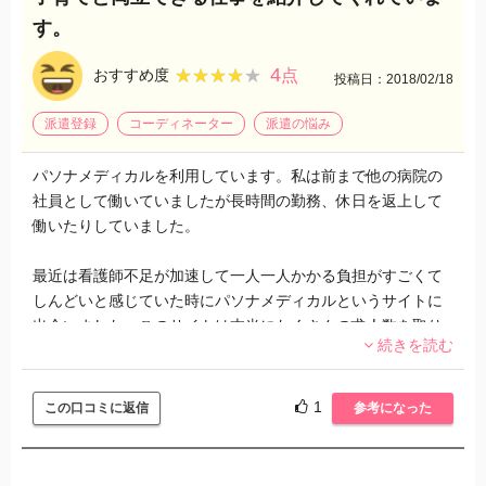
すが、時期によってある時と少ない時があるので、春と秋に
す。
集中的に働くのもありかと思いました。
4
★★★★★
★★★★★
おすすめ度
点
投稿日：2018/02/18
派遣登録
コーディネーター
派遣の悩み
パソナメディカルを利用しています。私は前まで他の病院の
社員として働いていましたが長時間の勤務、休日を返上して
働いたりしていました。
最近は看護師不足が加速して一人一人かかる負担がすごくて
しんどいと感じていた時にパソナメディカルというサイトに
出会いました。このサイトは本当にたくさんの求人数を取り
続きを読む
扱っており一般公開されていない求人までありました。私は
社員ではなく自分の働きたい時間帯で働きたい。
1
この口コミに返信
参考になった
子供もいたので看護師と両立出来るようにしたいと考えてい
ました。私はその考えになってからは派遣で看護師をやるこ
とにしました。実際やってみると時給が高いこともあり一ヶ