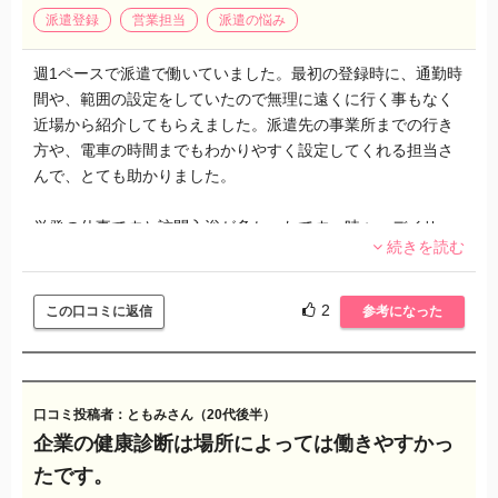
派遣登録
営業担当
派遣の悩み
週1ペースで派遣で働いていました。最初の登録時に、通勤時
間や、範囲の設定をしていたので無理に遠くに行く事もなく
近場から紹介してもらえました。派遣先の事業所までの行き
方や、電車の時間までもわかりやすく設定してくれる担当さ
んで、とても助かりました。
単発の仕事ですと訪問入浴が多かったです。時々、デイサー
続きを読む
ビスなどもありました。
訪問入浴ですと「いつもの人じゃない」「新人が来た」と思
2
この口コミに返信
参考になった
われる事も多く、少し機嫌が悪くなる利用者さんもいまし
た。どうしても単発だと信頼関係の築きが難しいですが、作
業が手慣れていれば、安心してくれる方も多かったです。相
手を安心させる声かけスキルが上がりました。
口コミ投稿者：ともみさん（20代後半）
企業の健康診断は場所によっては働きやすかっ
もちろん、嫌な利用者さんもいましたが、その時だけなの
たです。
で、気持ちも楽です。スタッフも同じですが。作業をしてい