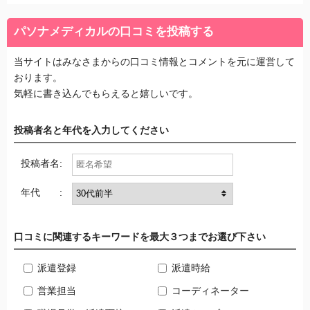
月の給料も他のアルバイトの人たちと比べてもらえることに
気づきました。社員の人たちとほぼ変わりません。
パソナメディカルの口コミを投稿する
パソナメディカルを利用してからは看護師としての仕事が楽
当サイトはみなさまからの口コミ情報とコメントを元に運営して
しく感じるし働きたい時に働けるという自由を手に入れたこ
おります。
とにより少し余裕を持てるようになりました。求人数が多い
気軽に書き込んでもらえると嬉しいです。
からといってもしっかり自分の条件のもと絞ることも出来ま
す。私自身思っていたよりも素晴らしい求人がたくさんある
投稿者名と年代を入力してください
なと感じました。
投稿者名:
子育てをしながら看護師をしたい方には是非このパソナメデ
ィカルのサービスをお勧めしたいです。
年代 :
口コミに関連するキーワードを最大３つまでお選び下さい
派遣登録
派遣時給
営業担当
コーディネーター