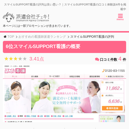
スマイルSUPPORT看護の評判は良い悪い？｜スマイルSUPPORT看護の口コミ体験談4件を掲
載中
menu
本ページには一部プロモーションが含まれています。
TOP
おすすめの看護師派遣ランキング
スマイルSUPPORT看護の評判
6位スマイルSUPPORT看護の概要
4
3.41
★★★★★
★★★★★
点
口コミ件数
件