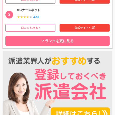
MCナースネット
★★★★★
★★★★★
3.58
口コミをみる
公式サイトへ
ランクを更に見る