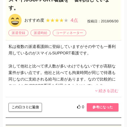
す。
4
★★★★★
★★★★★
おすすめ度
点
投稿日：2018/06/30
派遣登録
派遣時給
コーディネーター
私は複数の派遣看護師に登録していますがその中でも一番利
用しているのがスマイルSUPPORT看護です。
決して他社と比べて求人数が多いわけでもないですが高額な
案件が多い点です。他社と比べても拘束時間が同じで待遇も
同じなのに支給される給与に差があります。なので比較的に
スマイルSUPPORT看護を利用するようにしています。
続きを読む
しかし人気なのですがに募集案件がなくなってしまうのでそ
の時は他社で利用させてもらうことが多いです。派遣看護師
0
この口コミに返信
参考になった
の仕事は正社員に比べて仕事量が少ないので業務の内容など
を考えると割りの良い給料を貰えていると思います。毎回違
う患者さんと会うので患者さんならやって対応を変えたり、