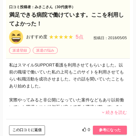
工夫をしながら態度を変えるようにしています。
口コミ投稿者：みさこさん（30代後半）
満足できる病院で働けています。ここを利用し
こうした対応が出来るようになってからは看護師として人間
てよかった！
として成長出来ているような気がします。最初は人見知りで
したが自然と人見知りもなくなり自分から声をかけられるよ
5
★★★★★
★★★★★
おすすめ度
点
投稿日：2018/05/05
うになりました。
派遣登録
派遣の悩み
私はスマイルSUPPORT看護を利用させてもらいました。以
前の職場で働いていた私の上司もこのサイトを利用させても
らい転職活動を成功させました。その話を聞いていたことも
あり始めました。
実際やってみると非公開になっていた案件などもあり以前働
いていた職場よりも給与面が良くて働く環境が整っているな
続きを読む
と感じました。上司の言っていた通りでした。求人数が本当
に多く条件を絞っても10社近い求人数がありました。私は子
供がいるのであまり残業が出来ないのでならべく家から職場
0
この口コミに返信
参考になった
までの距離が近い環境を選ぼうと思いました。