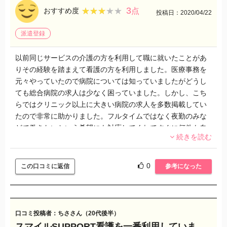
3
★★★★★
★★★★★
おすすめ度
点
投稿日：2020/04/22
派遣登録
以前同じサービスの介護の方を利用して職に就いたことがあ
りその経験を踏まえて看護の方を利用しました。医療事務を
元々やっていたので病院については知っていましたがどうし
ても総合病院の求人は少なく困っていました。しかし、こち
らではクリニック以上に大きい病院の求人を多数掲載してい
たので非常に助かりました。フルタイムではなく夜勤のみな
どで働きたいという希望にも対応してくれてすぐに何件も自
続きを読む
分に合った求人を選ぶことができました。私のように新卒か
らでなく前職が看護師でなくてもスタッフが業界の良さ又は
大変な部分を事前に説明してくれるので転職したい方に特に
0
この口コミに返信
参考になった
オススメだなと感じました。看護師というストレスが溜まり
やすい印象の職ですが就業後、職場では話せない悩みなども
聞いてくれるので精神面でのサポートにも大変満足していま
す。
口コミ投稿者：ちささん（20代後半）
スマイルSUPPORT看護を一番利用していま