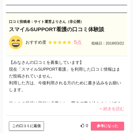
その条件を追加して調べてみると三件ほどヒットしました。
しかも給与面、福利厚生もしっかりしていて残業も考慮する
口コミ投稿者：サイト運営よりさん（非公開）
と書いてありました。実際その中から選んで面接を受け内定
スマイルSUPPORT看護の口コミ体験談
をもらいました。
5
★★★★★
★★★★★
おすすめ度
点
投稿日：2018/03/22
面接もスマイルSUPPORT看護の方がペン策を行ってくれま
した。なので内容の濃い履歴書にすることが出来たので面接
も自信を持つことが出来ました。現在転職した会社で働いて
【みなさんの口コミを募集しています】
いますが以前の職場よりも働きやすい職場でした。女性も活
現在「スマイルSUPPORT看護」を利用した口コミ情報はま
躍できる職場が整っているなと感じました。全てにおいて満
だ投稿されていません。
足出来る病院で働けています。
利用した方は、今後利用される方のために書き込みをお願い
します。
以前よりも看護師が楽しく感じるようになりました。スマイ
ルSUPPORT看護を利用して本当に良かったです。
口コミの投稿は登録は必要なし、匿名で書き込むことができ
続きを読む
ます。
ぜひ、あなたの口コミ・評価を教えてください！
0
この口コミに返信
参考になった