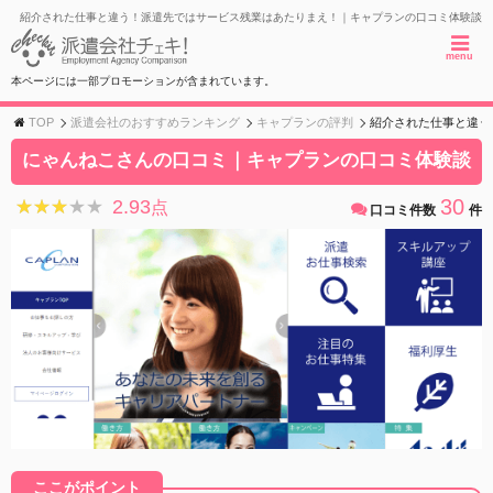
紹介された仕事と違う！派遣先ではサービス残業はあたりまえ！｜キャプランの口コミ体験談
menu
本ページには一部プロモーションが含まれています。
TOP
派遣会社のおすすめランキング
キャプランの評判
紹介された仕事と違う
にゃんねこさんの口コミ｜キャプランの口コミ体験談
30
2.93
★★★★★
★★★★★
点
口コミ件数
件
ここがポイント