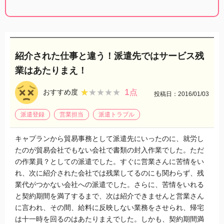
紹介された仕事と違う！派遣先ではサービス残
業はあたりまえ！
1
★★★★★
★★★★★
おすすめ度
点
投稿日：2016/01/03
派遣登録
営業担当
派遣トラブル
キャプランから貿易事務として派遣先にいったのに、就労し
たのが貿易会社でもない会社で書類の封入作業でした。ただ
の作業員？としての派遣でした。すぐに営業さんに苦情をい
れ、次に紹介された会社では残業してるのにも関わらず、残
業代がつかない会社への派遣でした。さらに、苦情をいれる
と契約期間を満了するまで、次は紹介できませんと営業さん
に言われ、その間、給料に反映しない業務をさせられ、帰宅
は十一時を回るのはあたりまえでした。しかも、契約期間満