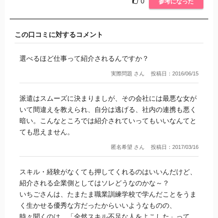
0
参考になった
この口コミに対するコメント
選べるほど仕事って紹介されるんですか？
実際問題 さん
投稿日：2016/06/15
派遣はスムーズに決まりましが、その会社には最悪な女が
いて間違えを教えられ、自分は逃げる、社内の連携も悪く
暗い。こんなところでは紹介されていってもいいなんてと
ても思えません。
匿名希望 さん
投稿日：2017/03/16
スキル・経験がなくても押してくれるのはいいんだけど、
紹介される企業側としてはソレどうなのかな～？
いちごさんは、たまたま職業訓練学校で学んだことをうま
く生かせる優秀な方だったからいいようなものの、
時々聞くのは、「全然スキル不足な人をよこした」って