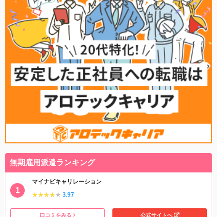
無期雇用派遣ランキング
マイナビキャリレーション
★★★★★
★★★★★
3.97
口コミをみる
公式サイトへ