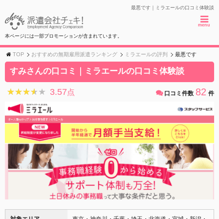
最悪です｜ミラエールの口コミ体験談
menu
本ページには一部プロモーションが含まれています。
TOP
おすすめの無期雇用派遣ランキング
ミラエールの評判
最悪です
すみさんの口コミ｜ミラエールの口コミ体験談
82
3.57
★★★★★
★★★★★
点
口コミ件数
件
対象エリア
東京・神奈川・千葉・埼玉・北海道・宮城・新潟・