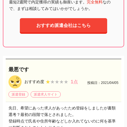
最短2週間で内定獲得の実績も御座います。
完全無料
なの
で、まずは相談してみてはいかがでしょうか。
おすすめ派遣会社はこちら
最悪です
1
★★★★★
★★★★★
おすすめ度
点
投稿日：2021/04/05
派遣登録
派遣求人サイト
先日、希望にあった求人があったため登録をしましたが書類
選考？最初の段階で落とされました。
登録時点で氏名や住所年齢などしか入れてないのに何を基準