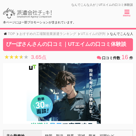
なんでこんな人が｜UTエイムの口コミ体験談
menu
本ページには一部プロモーションが含まれています。
TOP
おすすめの工場製造業派遣ランキング
UTエイムの評判
なんでこんな人
ぴーぽさんさんの口コミ｜UTエイムの口コミ体験談
16
3.65
★★★★★
★★★★★
点
口コミ件数
件
主な勤務地
静岡、新潟、群馬、宮城、熊本、福岡など