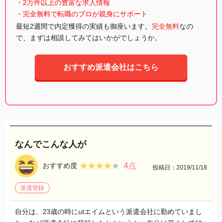
・2万件以上の豊富な求人情報
・完全無料で転職のプロが親身にサポート
最短2週間で内定獲得の実績も御座います。
完全無料
なの
で、まずは相談してみてはいかがでしょうか。
おすすめ派遣会社はこちら
なんでこんな人が
4
★★★★★
★★★★★
おすすめ度
点
投稿日：2019/11/18
派遣登録
自分は、23歳の時にutエイムという派遣会社に勤めていまし