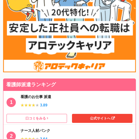
看護師派遣ランキング
看護のお仕事 派遣
★★★★★
★★★★★
3.89
口コミをみる
公式サイトへ
ナース人材バンク
★★★★★
★★★★★
3.64