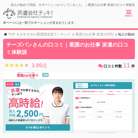
知人の勧めで登録。サポートしっかりしていました。｜看護のお仕事 派遣の口コミ体験談
menu
本ページには一部プロモーションが含まれています。
TOP
おすすめの看護師派遣ランキング
看護のお仕事 派遣の評判
知人の勧めで
チーズパンさんの口コミ｜看護のお仕事 派遣の口コ
ミ体験談
11
3.89
★★★★★
★★★★★
点
口コミ件数
件