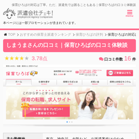
保育ひろばの対応は丁寧。ただ、派遣先では困ることもある｜保育ひろばの口コミ体験談
menu
本ページには一部プロモーションが含まれています。
TOP
おすすめの保育士派遣ランキング
保育ひろばの評判
保育ひろばの対応は
しまうまさんの口コミ｜保育ひろばの口コミ体験談
16
3.78
★★★★★
★★★★★
点
口コミ件数
件
主な勤務地
東京、神奈川、大阪など ※派遣案件は少なめ