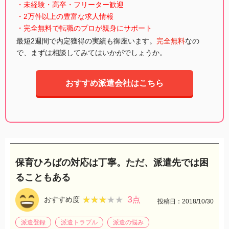
・未経験・高卒・フリーター歓迎
・2万件以上の豊富な求人情報
・完全無料で転職のプロが親身にサポート
最短2週間で内定獲得の実績も御座います。
完全無料
なの
で、まずは相談してみてはいかがでしょうか。
おすすめ派遣会社はこちら
保育ひろばの対応は丁寧。ただ、派遣先では困
ることもある
3
★★★★★
★★★★★
おすすめ度
点
投稿日：2018/10/30
派遣登録
派遣トラブル
派遣の悩み