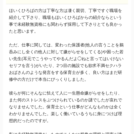
ほいくひろばの方は丁寧な方は凄く親切、丁寧ですぐ職場を
紹介して下さり、職場もほいくひろばからの紹介ならという
事で未経験無資格にも関わらず採用して下さりとても良かっ
たと思います。
ただ、仕事に関しては、変わった保護者(他人の言うことを鵜
呑みにし全くの他人に対して嫌がらせをしてくる)や困った若
い先生(耳元でこうやってやるんだよ◯ねと言ってはいけない
セリフを言う)がいたり、2つ目の施設でも欲求不満セクハラ
おばさんのような発言をする保育士が多く、良い方はまだ研
修中の方だけで本当にびっくりしました。
彼らが何にそんなに怯えて人に一生懸命嫌がらせをしたり、
また何のストレスをぶつけられているのか謎でしたが哀れで
なりませんでした。保育士という仕事がどんなものかは全く
わかりませんでした。楽しく働いているうちに身につけば理
想的だったのですが。