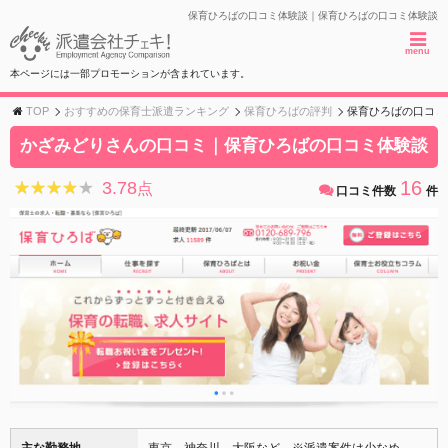
保育ひろばの口コミ体験談｜保育ひろばの口コミ体験談
menu
本ページには一部プロモーションが含まれています。
TOP
おすすめの保育士派遣ランキング
保育ひろばの評判
保育ひろばの口コミ
かざみどりさんの口コミ｜保育ひろばの口コミ体験談
16
3.78
★★★★★
★★★★★
点
口コミ件数
件
主な勤務地
東京、神奈川、大阪など ※派遣案件は少なめ