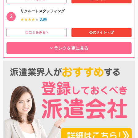
リクルートスタッフィング
★★★★★
★★★★★
3.96
口コミをみる
公式サイトへ
ランクを更に見る