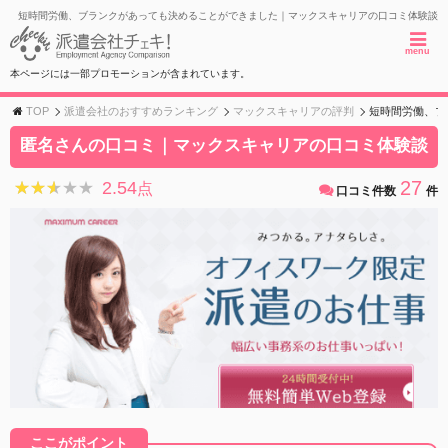
短時間労働、ブランクがあっても決めることができました｜マックスキャリアの口コミ体験談
menu
本ページには一部プロモーションが含まれています。
TOP
派遣会社のおすすめランキング
マックスキャリアの評判
短時間労働、ブ
匿名さんの口コミ｜マックスキャリアの口コミ体験談
27
2.54
★★★★★
★★★★★
点
口コミ件数
件
ここがポイント