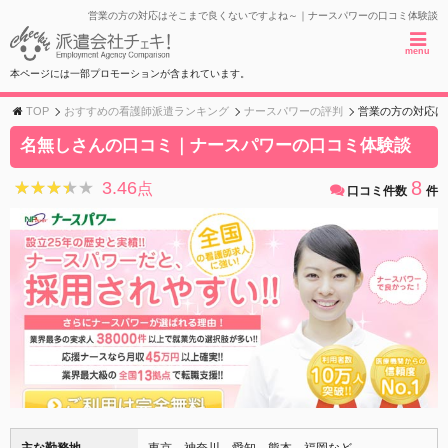
営業の方の対応はそこまで良くないですよね～｜ナースパワーの口コミ体験談
menu
本ページには一部プロモーションが含まれています。
TOP
おすすめの看護師派遣ランキング
ナースパワーの評判
営業の方の対応は
名無しさんの口コミ｜ナースパワーの口コミ体験談
8
3.46
★★★★★
★★★★★
点
口コミ件数
件
主な勤務地
東京、神奈川、愛知、熊本、福岡など