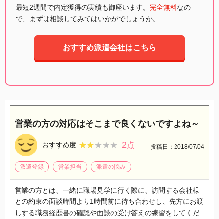
最短2週間で内定獲得の実績も御座います。
完全無料
なの
で、まずは相談してみてはいかがでしょうか。
おすすめ派遣会社はこちら
営業の方の対応はそこまで良くないですよね～
2
★★★★★
★★★★★
おすすめ度
点
投稿日：2018/07/04
派遣登録
営業担当
派遣の悩み
営業の方とは、一緒に職場見学に行く際に、訪問する会社様
との約束の面談時間より1時間前に待ち合わせし、先方にお渡
しする職務経歴書の確認や面談の受け答えの練習をしてくだ