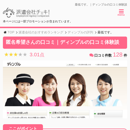
最低です。｜ディンプルの口コミ体験談
menu
本ページには一部プロモーションが含まれています。
TOP
派遣会社のおすすめランキング
ディンプルの評判
最低です。
匿名希望さんの口コミ｜ディンプルの口コミ体験談
128
3.01
★★★★★
★★★★★
点
口コミ件数
件
ここがポイント