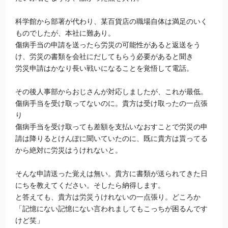
科学館から部署が代わり、某百貨店の職場自体は満足のいく
ものでしたが、本社に難あり。
傷病手当の申請を送ったら労災の可能性があると返送をう
け、労災の書類を会社にだしてもらう必要があると聞き
労災申請はかなり長い戦いになることを覚悟して電話。
その後人事部からおじさんが対応しましたが、これが最低。
傷病手当を受け取ってないのに。貴方は受け取ったの一点張
り
傷病手当を受け取っても差額を支払いなおすことで労災の申
請は降りるとけんぽに聞いていたのに、既に貴方は貰ってる
から絶対に労災はうけれないと。
そんな申請送った覚えは無い。貴方に書類が送られてきた日
にちを教えてください。そしたら納得します。
と答えても、貴方は労災うけれないの一点張り。どころか
「記憶にない記憶にない言われましてもこっちが困るんです
けど笑」