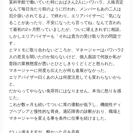
某科学館で働いていた時におばさん2人にパワハラ。人格否定
なんて毎日当たり前のように行われ、メンバーもあの二人は
厄介扱いされてるよ。で終わり。エリアバイザーに「気にな
ることがあったり、不安になったら言ってね」なんて言われ
て最初の2ヶ月黙っていましたが、ついに堪えきれずに相談。
しかしエリアバイザーも「それは貴方の受け取り方の問題で
す」
とマトモに取り合わないどころか、マネージャーはパワハラ2
人の意見を聞いたのか知らないけど、個人面談で何故か私が
普段の業務態度が悪いとひとしきりくどくどと怒られた。
マネージャーに何度も伝えたが何も進展がなかった。
エリアバイザー曰くあの人は何度注意しても変わらないから
と。
だからってやらない免罪符にはなりません。本当に怒りを感
じた。
これが数ヶ月も続いてついに胃の運動が低下し、機能性ディ
プヘプシアと慢性的な胃炎。適応障害の診断がおり、職場と
マネージャーを変える事を条件に仕事を続けました。
だいぶ省きますが、酷かった点を共有。