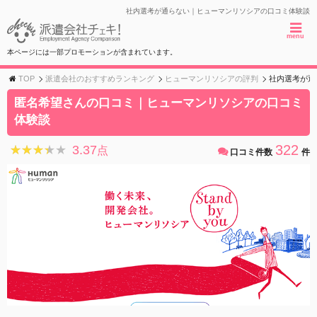
社内選考が通らない｜ヒューマンリソシアの口コミ体験談
menu
本ページには一部プロモーションが含まれています。
TOP
派遣会社のおすすめランキング
ヒューマンリソシアの評判
社内選考が通
匿名希望さんの口コミ｜ヒューマンリソシアの口コミ
体験談
322
3.37
★★★★★
★★★★★
点
口コミ件数
件