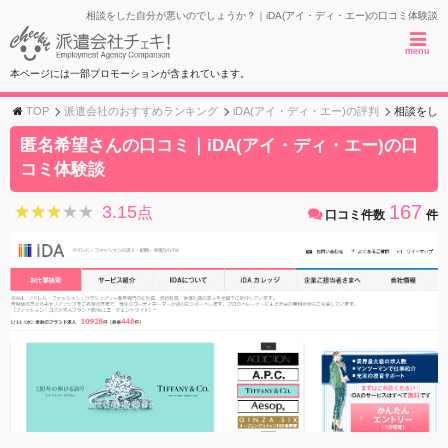
相談をした自分が悪いのでしょうか？｜iDA(アイ・ディ・エー)の口コミ体験談
menu
本ページには一部プロモーションが含まれています。
TOP
派遣会社のおすすめランキング
iDA(アイ・ディ・エー)の評判
相談をした
匿名希望さんの口コミ｜iDA(アイ・ディ・エー)の口
コミ体験談
167
3.15
★★★★★
★★★★★
点
口コミ件数
件