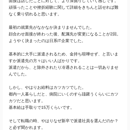
面接は話したことに対して、より深掘りしていく感じです。
頑張ったことや挫折経験に関して詳細をきちんと話せれば難
なく乗り切れると思います。
最初の就業先がなかなか決まリませんでした。
顔合わせ面接が終わった後、配属先が変更になることが2回。
ようやく決まったのは日系IT企業でした。
基本的に大手に派遣されるため、金持ち喧嘩せず、と言いま
すか派遣先の方々はいい人ばかりです。
派遣だから、と除外されたり冷遇されることは一切ありませ
んでした。
しかし、やはりお給料はカツカツでした。
都内一人暮らしだと、病院にいくのすら躊躇うくらいにカツ
カツだと思います。
基本給は手取りで15万くらいです。
そして転職の時、やはりなぜ新卒で派遣社員を選んだのか？
と必ず聞かれます。