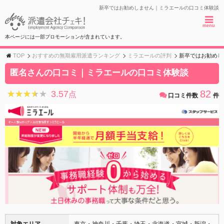
新卒ではお勧めしません｜ミラエールの口コミ体験談
menu
本ページには一部プロモーションが含まれています。
TOP
おすすめの無期雇用派遣ランキング
ミラエールの評判
新卒ではお勧めし
匿名さんの口コミ｜ミラエールの口コミ体験談
82
3.57
★★★★★
★★★★★
点
口コミ件数
件
対象エリア
東京・神奈川・千葉・埼玉・北海道・宮城・新潟・