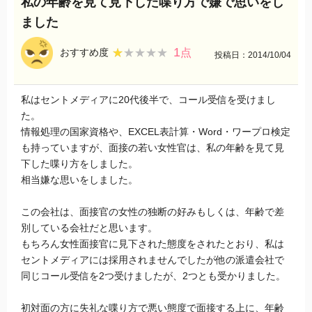
私の年齢を見て見下した喋り方で嫌で思いをし
ました
1
★★★★★
★★★★★
おすすめ度
点
投稿日：2014/10/04
私はセントメディアに20代後半で、コール受信を受けまし
た。
情報処理の国家資格や、EXCEL表計算・Word・ワープロ検定
も持っていますが、面接の若い女性官は、私の年齢を見て見
下した喋り方をしました。
相当嫌な思いをしました。
この会社は、面接官の女性の独断の好みもしくは、年齢で差
別している会社だと思います。
もちろん女性面接官に見下された態度をされたとおり、私は
セントメディアには採用されませんでしたが他の派遣会社で
同じコール受信を2つ受けましたが、2つとも受かりました。
初対面の方に失礼な喋り方で悪い態度で面接する上に、年齢