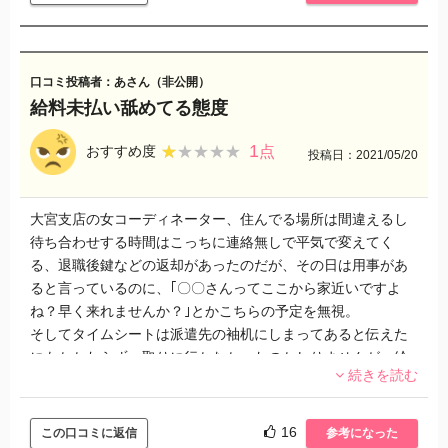
口コミ投稿者：あさん（非公開）
給料未払い舐めてる態度
1
★★★★★
★★★★★
おすすめ度
点
投稿日：2021/05/20
大宮支店の女コーディネーター、住んでる場所は間違えるし
待ち合わせする時間はこっちに連絡無しで平気で変えてく
る、退職後鍵などの返却があったのだが、その日は用事があ
ると言っているのに、｢〇〇さんってここから家近いですよ
ね？早く来れませんか？｣とかこちらの予定を無視。
そしてタイムシートは派遣先の袖机にしまってあると伝えた
にもかかわらず、取りに行かなかったのかしりませんが、給
続きを読む
料日近くになっても給料明細が反映されておらず、問い合せ
たところタイムシートが提出されてないため…と言われまし
た。再度伝えたら｢忘れてました笑笑｣みたいな態度。
16
この口コミに返信
参考になった