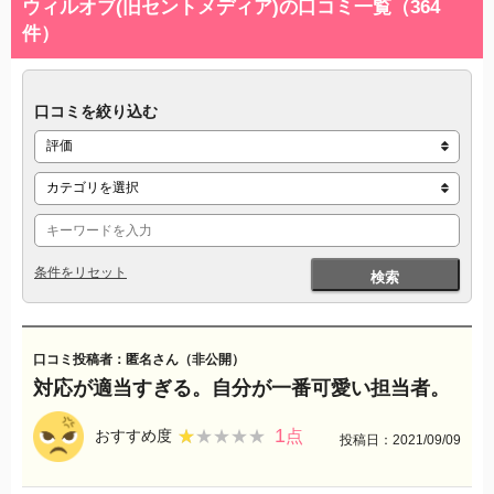
ウィルオブ(旧セントメディア)の口コミ一覧（364
件）
口コミを絞り込む
条件をリセット
検索
口コミ投稿者：匿名さん（非公開）
対応が適当すぎる。自分が一番可愛い担当者。
1
★★★★★
★★★★★
おすすめ度
点
投稿日：2021/09/09