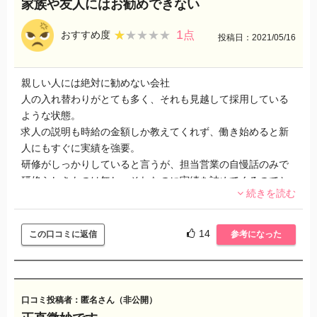
家族や友人にはお勧めできない
1
★★★★★
★★★★★
おすすめ度
点
投稿日：2021/05/16
親しい人には絶対に勧めない会社
人の入れ替わりがとても多く、それも見越して採用している
ような状態。
求人の説明も時給の金額しか教えてくれず、働き始めると新
人にもすぐに実績を強要。
研修がしっかりしていると言うが、担当営業の自慢話のみで
研修らしきものは無し、それなのに実績を詰めてくるのでと
続きを読む
ても頭にきました。
そんな人を管理者としている会社にも疑問。
紹介キャンペーンなどが手厚いようなので、環境、やりがい
14
この口コミに返信
参考になった
云々ではなく金銭面を重視する方はいいかもしれません。
私の周りには、長い方で一年の方しかおらず入ってすぐに後
悔しました。
口コミ投稿者：匿名さん（非公開）