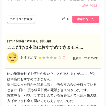
らから問い合わせないと伝えてこない等、就業先決定後のフ
続きを読む
ォローは皆無でした。
全くもってゼロです！
正直、就業先との間に担当がいるせいで、やり取りに無駄な
15
この口コミに返信
参考になった
時間が無限にかかり、いない方がまだマシというような状
態。
また、社会保険等の各種手続きに関しても予想の倍以上の時
口コミ投稿者：匿名さん（非公開）
間がかかり、就業先から心配されるほどでした。
ここだけは本当におすすめできません...
これに関しては担当が悪かったのか、支社が悪いのか、会社
自体が悪いのかはわかりませんが…。
1
★★★★★
★★★★★
おすすめ度
点
投稿日：2021/04/11
幸いにも就業先はとても働きやすく、直接雇用が決まった
為、雇用切り替えまでは我慢しましたが、
他の派遣会社でも何社か働いたことがありますが...ここだけ
仮に不採用になっていたとしても、ここで次の派遣先を探す
は本当におすすめできません。
ことは絶対に無かったです！
採用になった時から印象は悪く、他会社の合否を待っている
素晴らしい職場を紹介してくれたことに関しては心から感謝
ときに1日に5度も結果催促の電話がきて怖かったです。
していますが、お礼はその一点のみです。
就業中も、パワハラで苦しんでいる旨を伝えても雇用先の味
面接の案内をしただけで後はほぼ完全に放置！！
方ばかりされ全く聞いてもらえませんでした。
初日に５分ほど担当が挨拶に付き添いましたが、その後一度