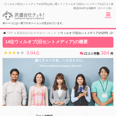
ウィルオブ(旧セントメディア)の評判は良い悪い？｜ウィルオブ(旧セントメディア)の口コミ体
験談364件を掲載中（2ページ目）
menu
本ページには一部プロモーションが含まれています。
TOP
派遣会社のおすすめランキング
ウィルオブ(旧セントメディア)の評判（2ペ
14位ウィルオブ(旧セントメディア)の概要
364
3.04
★★★★★
★★★★★
点
口コミ件数
件
口コミ体験談