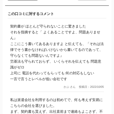
結局20日の給料日に間に合わず21日に振り込まれることに。
正直やめてよかったと思いました。こんな雑で適当なコーデ
この口コミに対するコメント
ィネーター初めてです。一生利用しません。1点すら与えたく
ないんですけど。
契約書が ほとんど守られないことに驚きました
それを指摘すると「 よくあることですよ、問題ありませ
ん』
ここにこう書いてあるありますよ と伝えても、「それは法
律でそう書かなければいけないから書いてるのであって、
守らなくても問題ないんですよ』
労基法も守られておらず、 いくらそれを伝えても 問題意
識がゼロ
上司に 電話を代わってもらっても 何の対応もしない
一言で言うとレベルが低い会社です
かぶ さん
投稿日：2022/10/05
私は派遣会社を利用するのは初めてで、何も考えず安易に
こちらの会社を選びました。
まず、契約書も貰えず、出社直前まで連絡もよこさず、不