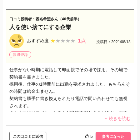
口コミ投稿者：匿名希望さん（40代前半）
人を使い捨てにする企業
1
★★★★★
★★★★★
おすすめ度
点
投稿日：2021/08/18
派遣登録
仕事がない時期に電話して即面接でその場で採用。その場で
契約書を書きました。
採用後、仕事の1時間前に出勤を要求されました。もちろんそ
の時間は給金出ません。
契約書も勝手に書き換えられたり電話で問い合わせても無視
されます。
また上司にはヨイショしろなど意味不明な命令があり、不正
続きを読む
について報告すると自分が怒られます。
5
この口コミに返信
参考になった