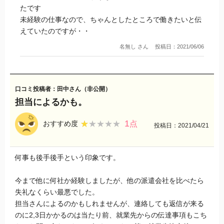
たです
未経験の仕事なので、ちゃんとしたところで働きたいと伝
えていたのですが・・
名無し さん
投稿日：2021/06/06
口コミ投稿者：田中さん（非公開）
担当によるかも。
1
★★★★★
★★★★★
おすすめ度
点
投稿日：2021/04/21
何事も後手後手という印象です。
今まで他に何社か経験しましたが、他の派遣会社を比べたら
失礼なくらい最悪でした。
担当さんによるのかもしれませんが、連絡しても返信が来る
のに2,3日かかるのは当たり前、就業先からの伝達事項もこち