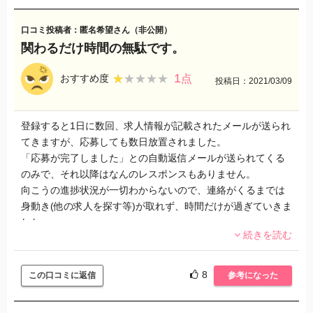
す。色んな感情持ちます。嬉しい怒る意外に傷つくことだっ
てあるので少し考えて欲しかったです。
口コミ投稿者：匿名希望さん（非公開）
自分が担当してた方は「自分の方が頑張ってる」「自分が紹
関わるだけ時間の無駄です。
介してあげた」「自分のおかげで」「自分の言ってることが
正しい」というのが見え見えだったので尚更､思うことは沢山
1
★★★★★
★★★★★
おすすめ度
点
投稿日：2021/03/09
ありました。
登録すると1日に数回、求人情報が記載されたメールが送られ
てきますが、応募しても数日放置されました。
「応募が完了しました」との自動返信メールが送られてくる
のみで、それ以降はなんのレスポンスもありません。
向こうの進捗状況が一切わからないので、連絡がくるまでは
身動き(他の求人を探す等)が取れず、時間だけが過ぎていきま
した。
続きを読む
何か不具合が生じてもこちらから何度か電話で連絡しないと
対応してくれません。
時間や電話代が無駄なので他社をあたった方がいいです。他
8
この口コミに返信
参考になった
人には絶対に薦められない会社です。