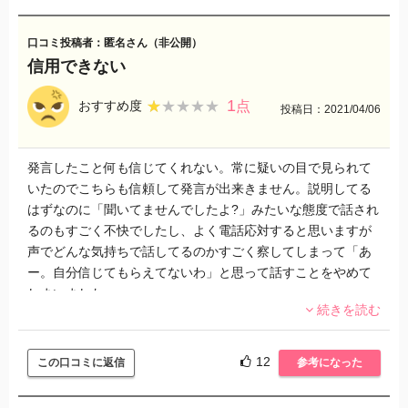
口コミ投稿者：匿名さん（非公開）
信用できない
1
★★★★★
★★★★★
おすすめ度
点
投稿日：2021/04/06
発言したこと何も信じてくれない。常に疑いの目で見られて
いたのでこちらも信頼して発言が出来きません。説明してる
はずなのに「聞いてませんでしたよ?」みたいな態度で話され
るのもすごく不快でしたし、よく電話応対すると思いますが
声でどんな気持ちで話してるのかすごく察してしまって「あ
ー。自分信じてもらえてないわ」と思って話すことをやめて
しまいました。
続きを読む
疑いの目ももちろん大切だとは思いますが、態度に出すのは
違うかと思います。また、紹介された会社はいいところなの
に派遣先がこうゆう感じだと辞めたくなります。正直関わり
12
この口コミに返信
参考になった
たくないとまで思ってしまいます。
労働者の立場として言える口ではないですが自分も人間で