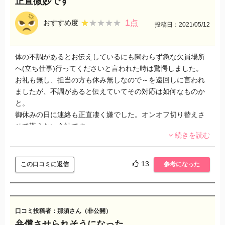
正直微妙です
1
★★★★★
★★★★★
おすすめ度
点
投稿日：2021/05/12
体の不調があるとお伝えしているにも関わらず急な欠員場所
へ(立ち仕事)行ってくださいと言われた時は驚愕しました。
お礼も無し、担当の方も休み無しなので～を遠回しに言われ
ましたが、不調があると伝えていてその対応は如何なものか
と。
御休みの日に連絡も正直凄く嫌でした。オンオフ切り替えさ
せて貰えない会社です。
続きを読む
13
この口コミに返信
参考になった
口コミ投稿者：那須さん（非公開）
弁償させられそうになった