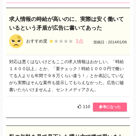
求人情報の時給が高いのに、実際は安く働いて
いるという矛盾が広告に書いてあった
1
★★★★★
★★★★★
おすすめ度
点
投稿日：2014/01/06
対応は悪くはないけどもここの求人情報はおかしい。「時給
１４００以上」とか、「要チェック！時給１０００円で働い
てる人よりも年間で９８万くらい違う！」とか表記していな
がら実際はそんな案件も提示してもらえなかった。広告に嘘
書いたらいけませんよ、セントメディアさん。
110
参考になった