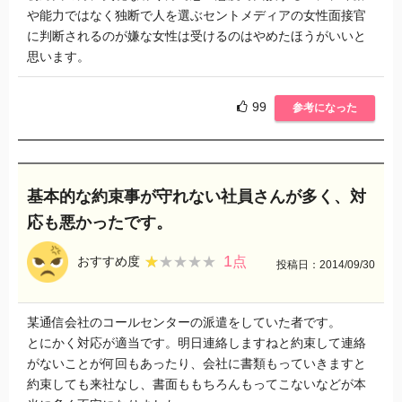
や能力ではなく独断で人を選ぶセントメディアの女性面接官
に判断されるのが嫌な女性は受けるのはやめたほうがいいと
思います。
99
参考になった
基本的な約束事が守れない社員さんが多く、対
応も悪かったです。
1
★★★★★
★★★★★
おすすめ度
点
投稿日：2014/09/30
某通信会社のコールセンターの派遣をしていた者です。
とにかく対応が適当です。明日連絡しますねと約束して連絡
がないことが何回もあったり、会社に書類もっていきますと
約束しても来社なし、書面ももちろんもってこないなどが本