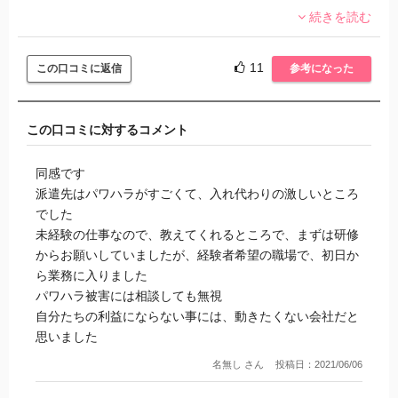
なんのための担当者？派遣いじめに加担するための担当者で
も姿を見ぬまま終わりました。
続きを読む
すか？
電話の一本もなく、いっそ潔いなと……。
雇用先も人の入れ替わりがとんでもなく激しいお察しの職場
でしたが...
11
この口コミに返信
参考になった
何かとわたしのタイミングが悪かっただけかもしれません
とにかく、他の派遣会社では一度も経験したことがないあり
が、無難にもっと高評価の派遣会社に登録することをおすす
えない対応ばかりでした。
めします……。
今まで派遣で働いてきて大してひどい目に遭ったことはなか
この口コミに対するコメント
ったので、どうして世の中の派遣のイメージが悪いのかよく
わかりませんでしたが、やっとわかりました。
同感です
二度と関わりません。
派遣先はパワハラがすごくて、入れ代わりの激しいところ
でした
未経験の仕事なので、教えてくれるところで、まずは研修
からお願いしていましたが、経験者希望の職場で、初日か
ら業務に入りました
パワハラ被害には相談しても無視
自分たちの利益にならない事には、動きたくない会社だと
思いました
名無し さん
投稿日：2021/06/06