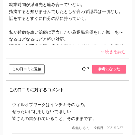
就業時間が派遣先と噛み合っていない。
指摘すると知りませんでしたとしか言わず謝罪は一切なし。
話をするとすぐに自分の話に持っていく。
私が難病を患い治療に専念したい為退職希望をした際、あ〜
なるほどなるほどと軽い対応。
派遣先に説明する際に病名を言うとトゲがあるので、持病が
続きを読む
再発したと報告して良いかと言われた。
トゲ？どう言うこと？私が嘘をついてるとでも？病気なん
て、なりたくてなった訳じゃない！
7
この口コミに返信
参考になった
世の中の病と戦ってる人達に謝れ！
この口コミに対するコメント
ウィルオブワークはインチキそのもの。
ぜったいに利用しないでほしい。
皆さんの書かれていること、そのままです。
名無し さん
投稿日：2021/12/27