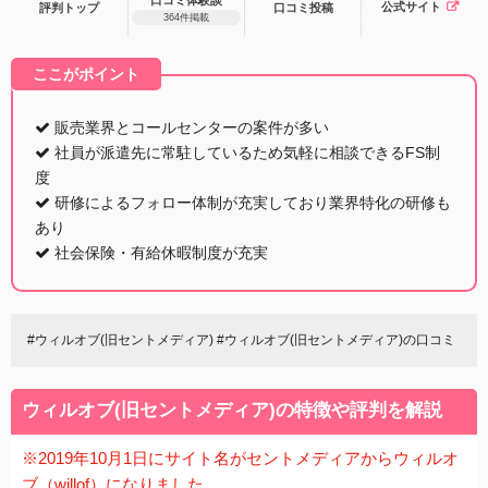
公式サイト
評判トップ
口コミ
投稿
364件掲載
ここがポイント
ここがポイント
販売業界とコールセンターの案件が多い
社員が派遣先に常駐しているため気軽に相談できるFS制
度
研修によるフォロー体制が充実しており業界特化の研修も
あり
社会保険・有給休暇制度が充実
#ウィルオブ(旧セントメディア) #ウィルオブ(旧セントメディア)の口コミ
ウィルオブ(旧セントメディア)の特徴や評判を解説
※2019年10月1日にサイト名がセントメディアからウィルオ
ブ（willof）になりました。