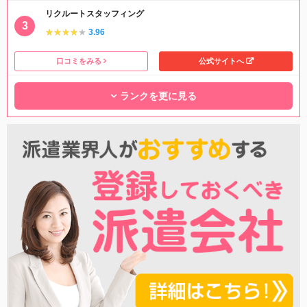
リクルートスタッフィング
★★★★★
★★★★★
3.96
口コミをみる
公式サイトへ
ランクを更に見る