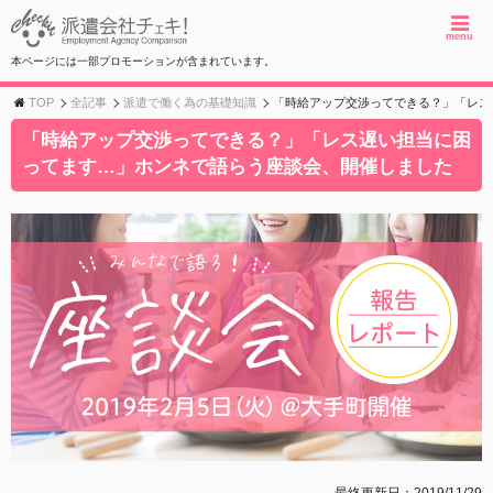
menu
本ページには一部プロモーションが含まれています。
TOP
全記事
派遣で働く為の基礎知識
「時給アップ交渉ってできる？」「レス
「時給アップ交渉ってできる？」「レス遅い担当に困
ってます…」ホンネで語らう座談会、開催しました
最終更新日：2019/11/29