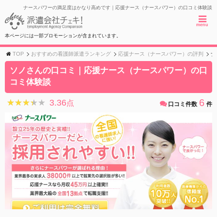
ナースパワーの満足度はかなり高めです｜応援ナース（ナースパワー）の口コミ体験談
menu
本ページには一部プロモーションが含まれています。
TOP
おすすめの看護師派遣ランキング
応援ナース（ナースパワー）の評判
ナ
ソノさんの口コミ｜応援ナース（ナースパワー）の口
コミ体験談
6
3.36
★★★★★
★★★★★
点
口コミ件数
件