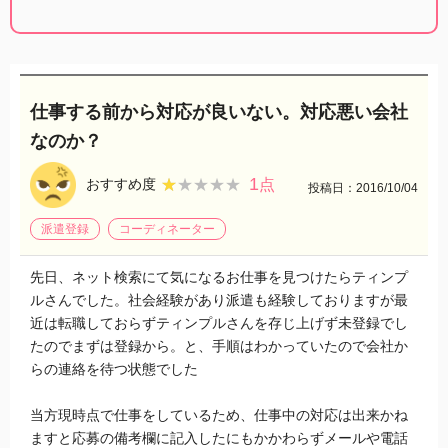
仕事する前から対応が良いない。対応悪い会社
なのか？
1
★★★★★
★★★★★
おすすめ度
点
投稿日：2016/10/04
派遣登録
コーディネーター
先日、ネット検索にて気になるお仕事を見つけたらティンプ
ルさんでした。社会経験があり派遣も経験しておりますが最
近は転職しておらずティンプルさんを存じ上げず未登録でし
たのでまずは登録から。と、手順はわかっていたので会社か
らの連絡を待つ状態でした
当方現時点で仕事をしているため、仕事中の対応は出来かね
ますと応募の備考欄に記入したにもかかわらずメールや電話