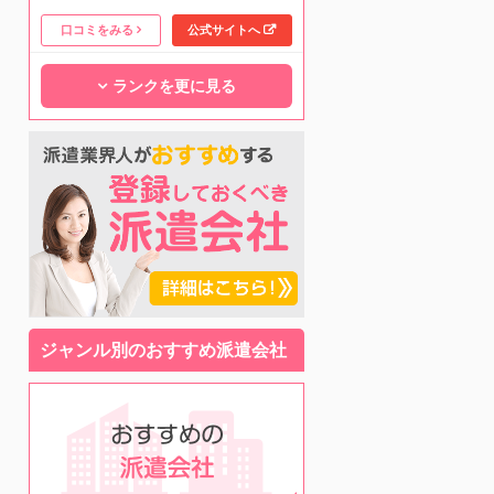
口コミをみる
公式サイトへ
ランクを更に見る
ジャンル別のおすすめ派遣会社