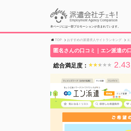
本ページには一部プロモーションが含まれています。
TOP
おすすめの派遣求人サイトランキング
エ
匿名さんの口コミ｜エン派遣の
2.43
総合満足度：
★★★★★
★★★★★