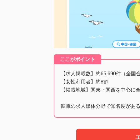
ここがポイント
【求人掲載数】約65,690件（全国合
【女性利用者】約8割
【掲載地域】関東・関西を中心に
転職の求人媒体分野で知名度があ