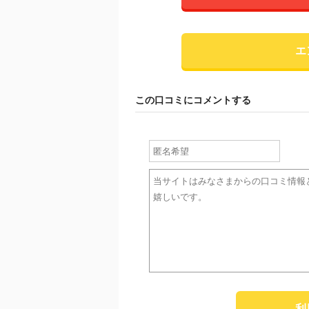
エ
この口コミにコメントする
利