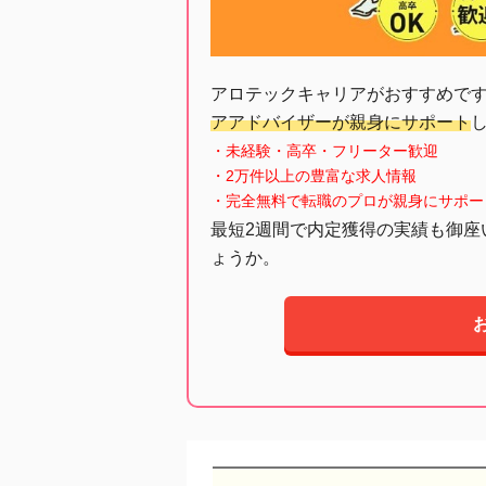
アロテックキャリアがおすすめで
アアドバイザーが親身にサポート
・未経験・高卒・フリーター歓迎
・2万件以上の豊富な求人情報
・完全無料で転職のプロが親身にサポー
最短2週間で内定獲得の実績も御座
ょうか。