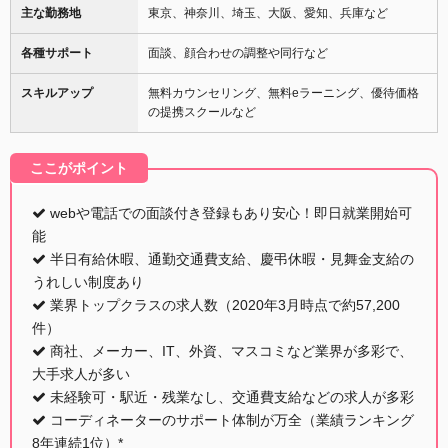
主な勤務地
東京、神奈川、埼玉、大阪、愛知、兵庫など
各種サポート
面談、顔合わせの調整や同行など
スキルアップ
無料カウンセリング、無料eラーニング、優待価格
の提携スクールなど
ここがポイント
webや電話での面談付き登録もあり安心！即日就業開始可
能
半日有給休暇、通勤交通費支給、慶弔休暇・見舞金支給の
うれしい制度あり
業界トップクラスの求人数（2020年3月時点で約57,200
件）
商社、メーカー、IT、外資、マスコミなど業界が多彩で、
大手求人が多い
未経験可・駅近・残業なし、交通費支給などの求人が多彩
コーディネーターのサポート体制が万全（業績ランキング
8年連続1位）*