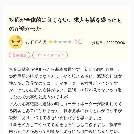
対応が全体的に良くない。求人も話を盛ったも
のが多かった。
1
★★★★★
★★★★★
おすすめ度
点
投稿日：2022/09/08
営業担当
コーディネーター
営業は就業が決まったら基本放置です。初日の同行も無し。
契約更新の時期になるとようやく現れる感じ。派遣会社は女
性が多い業界なのでコーディネーターも女性がメインです
が、きつい口調の女性が多い。電話こそ顔が見えないやり取
りなので大事だと思うのですが・・・
求人の応募確認の連絡の時にコーディネーターが説明してく
る内容もあてになりません。職場見学に行くと話が違う事が
複数回あり、信用できない会社だなと思いました。
仕事を紹介してやってる感をもろ出ししてきますし、就業中
困ったことがあって相談をしようにも何の役にも立たない。