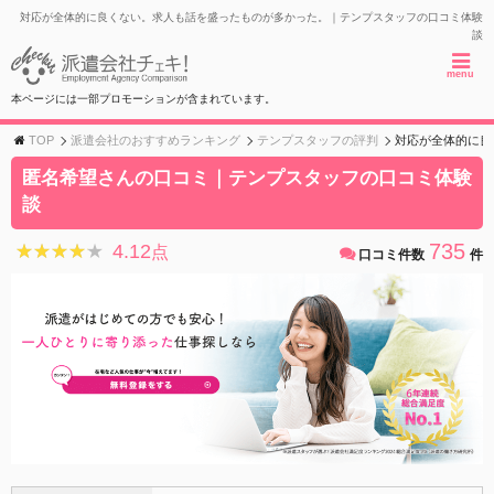
対応が全体的に良くない。求人も話を盛ったものが多かった。｜テンプスタッフの口コミ体験
談
menu
本ページには一部プロモーションが含まれています。
TOP
派遣会社のおすすめランキング
テンプスタッフの評判
対応が全体的に良
匿名希望さんの口コミ｜テンプスタッフの口コミ体験
談
735
4.12
★★★★★
★★★★★
点
口コミ件数
件