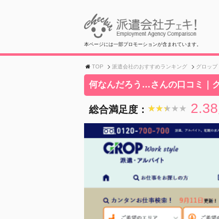
本ページには一部プロモーションが含まれています。
TOP
派遣会社のおすすめランキング
グロップ
何なんだろう…さんの口コミ｜グ
2.38
総合満足度：
★★★★★
★★★★★