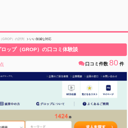
（GROP）の評判
いい加減な対応
ロップ（GROP）の口コミ体験談
80
口コミ件数
件
点