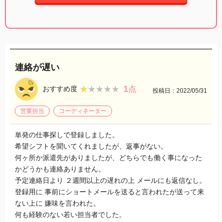
連絡が遅い
1
★★★★★
★★★★★
おすすめ度
点
投稿日：2022/05/31
営業担当
コーディネーター
単発の仕事探しで登録しました。
希望シフトを聞いてくれましたが、返事がない。
何ヶ所か派遣先がありましたが、どちらでも働く事になった
かどうかも連絡ありません。
予定連絡日より ２週間以上の遅れの上 メールにも返信なし。
登録用に 事前にショートメールを送ると言われたが送って来
ない上に 嫌味を言われた。
何も経験のない若い担当者でした。