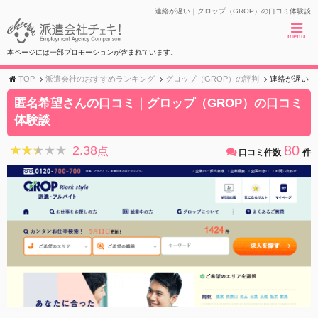
連絡が遅い｜グロップ（GROP）の口コミ体験談
menu
本ページには一部プロモーションが含まれています。
TOP
派遣会社のおすすめランキング
グロップ（GROP）の評判
連絡が遅い
匿名希望さんの口コミ｜グロップ（GROP）の口コミ
体験談
80
2.38
★★★★★
★★★★★
点
口コミ件数
件