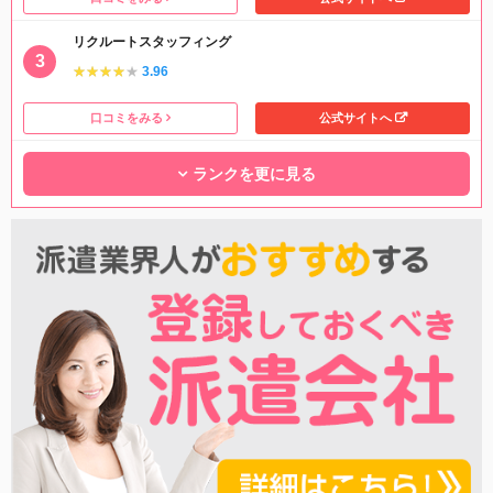
リクルートスタッフィング
★★★★★
★★★★★
3.96
口コミをみる
公式サイトへ
ランクを更に見る